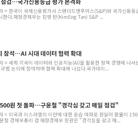
체력 점검…국가신용등급 평가 본격화
기자 = 한국이 국제신용평가사 스탠더드앤푸어스(S&P)와 국가신용등
.재정경제부는 킴엥 탄(KimEng Tan) S&P ...
 참석…AI 시대 데이터 협력 확대
자 = 세계 각국이 데이터와 인공지능(AI)을 활용한 정책 경쟁에 나서
 규범 논의에 참여하며 협력 확대에 나섰다.국가데이...
500원 첫 돌파…구윤철 "경각심 갖고 매일 점검"
자 = 미국과 이스라엘의 이란에 대한 공습 여파로 원달러 환율이 150
윤철 경제부총리 겸 재정경제부 장관은 "경각심을 갖고 매...