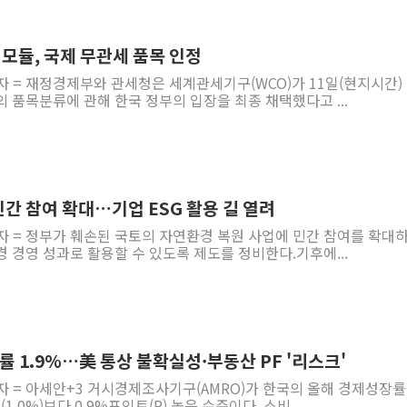
청양 밭에서 일하던 
폭염에 車 운전면허 
모듈, 국제 무관세 품목 인정
李대통령, 'ISA·주
자 = 재정경제부와 관세청은 세계관세기구(WCO)가 11일(현지시간) 
 품목분류에 관해 한국 정부의 입장을 최종 채택했다고 ...
'호우 특보' 경북 울진
주말 무더위·열대야 
오세훈 "용산공원 주택
충북 주말 무더위 지속
간 참여 확대…기업 ESG 활용 길 열려
10월 보완수사권 폐
자 = 정부가 훼손된 국토의 자연환경 복원 사업에 민간 참여를 확대
한상협, 업계 개인정보
 경영 성과로 활용할 수 있도록 제도를 정비한다.기후에...
장률 1.9%…美 통상 불확실성·부동산 PF '리스크'
자 = 아세안+3 거시경제조사기구(AMRO)가 한국의 올해 경제성장
1.0%)보다 0.9%포인트(P) 높은 수준이다. 소비...