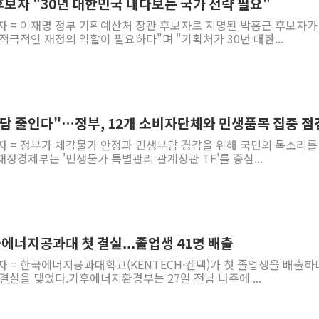
후보자 "30년 대한민국 내다보는 국가 전략 필요"
자 = 이재명 정부 기획예산처 장관 후보자로 지명된 박홍근 후보자가
적극적인 재정의 역할이 필요하다"며 "기획처가 30년 대한...
부담 줄인다"…정부, 12개 소비자단체와 민생품목 집중 점
자 = 정부가 체감물가 안정과 민생부담 경감을 위해 국민의 목소리를
정경제부는 '민생물가 특별관리 관계장관 TF'를 중심...
에너지공과대 첫 결실...졸업생 41명 배출
자 = 한국에너지공과대학교(KENTECH·켄텍)가 첫 졸업생을 배출하
결실을 맺었다.기후에너지환경부는 27일 전남 나주에 ...