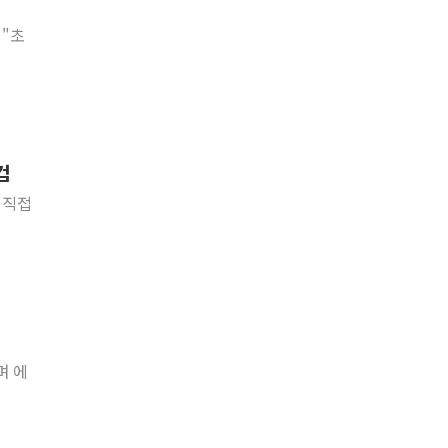
 "초
검
 직접
며 에