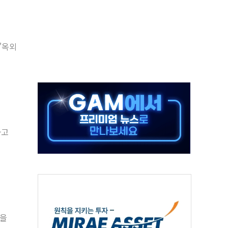
90대 숨져…온열질환 여부 조사
기능시험 오전 집중 편성…체감온도 38도 넘으면 중단
가누르기 방지법' 전면 재검토 지시
'옥외
 시간당 20~30mm 강한 비...가뭄 해소될 듯
지속…내륙 곳곳 소나기
 검토, 민주당 스스로 원칙 뒤집는 것"
…청주·진천 35도, 곳곳 소나기
지·공소청 출범…피해자들 '범죄 사각지대' 우려
하고
 보안 새판 짠다…'자율규제단체' 타진
률을