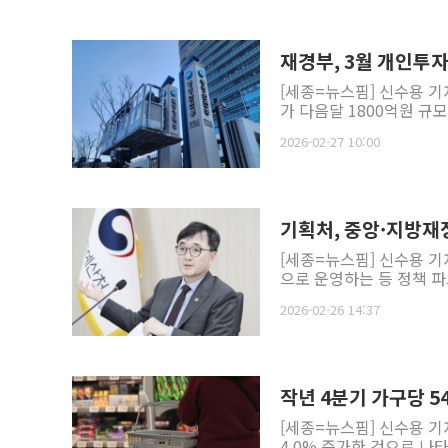
재경부, 3월 개인투자
[세종=뉴스핌] 신수용 기
가 다음달 1800억원 규
2026-02-27 10:00
기획처, 중앙·지방
[세종=뉴스핌] 신수용 
으로 운영하는 등 정책 파
2026-02-26 14:37
작년 4분기 가구당 5
[세종=뉴스핌] 신수용 기
4.0% 증가한 것으로 나타