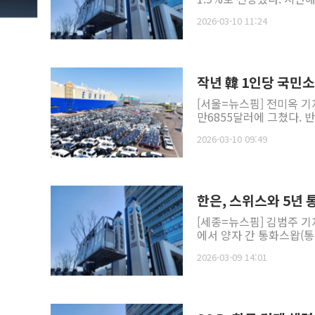
2026-03-10 11:24
작년 韓 1인당 국민
[서울=뉴스핌] 전미옥 기자
만6855달러에 그쳤다. 반
2026-03-10 09:49
한은, 스위스와 5년
[세종=뉴스핌] 김범주 기
에서 양자 간 통화스왑(통
2026-03-09 14:01