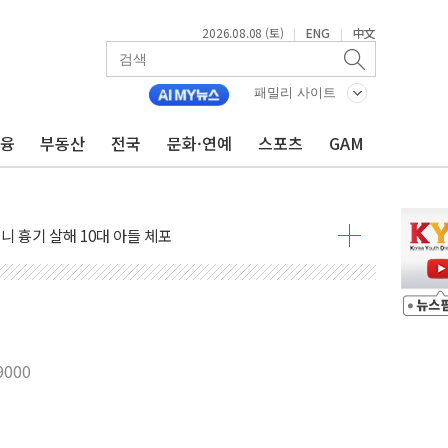
2026.08.08 (토)
ENG
中文
|
|
패밀리 사이트
금융
부동산
전국
문화·연예
스포츠
GAM
자 기림의 날 참석..."국제적 시민 연대로 목소리 내야"
루질 중 실종 60대 나흘만에 숨진 채 발견
니 흉기 살해 10대 아들 체포
 '뻔뻔' 받아친 정청래…제주 연설서 신경전 고조
재검토 지시…與 "적극 환영"·野 "졸속 국정"
주의보…10일까지 최대 3.5m 높은 물결
 사망 23명…정부, 비상대응기구 가동
, 수도 베이징도 부동산 규제 철폐
000
수위 상승으로 피서객 7명 고립…전원 구조
'별똥별 멍' 운영…페르세우스 유성우 관측
 시간당 50mm 이상 폭우…호우경보 발효