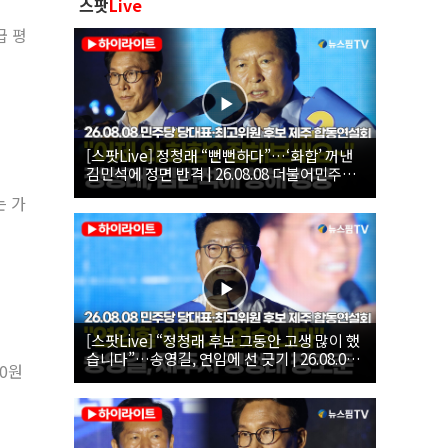
스팟
Live
급 평
[스팟Live] 정청래 “뻔뻔하다”…‘화합’ 꺼낸
김민석에 정면 반격 | 26.08.08 더불어민주당
당대표·최고위원 후보 제주 합동연설회
는 가
[스팟Live] “정청래 후보 그동안 고생 많이 했
습니다”…송영길, 연임에 선 긋기 | 26.08.08
0원
더불어민주당 당대표·최고위원 후보 제주 합
동연설회