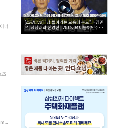
[스팟Live] “당 돌아가는 모습에 분노”…김민
마이너
석, 정청래와 신경전 | 26.08.08 더불어민주당
당대표·최고위원 후보 제주 합동연설회
호조
...