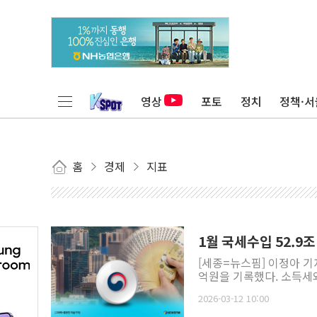
영상
포토
정치
정책·서
홈
경제
지표
1월 국세수입 52.9
[세종=뉴스핌] 이정아 기
억원을 기록했다. 소득세
2026-03-12 10:00