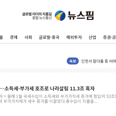
울
경제
사회
글로벌·중국
해외투자
산업
증권·
추미애, '위안부' 피해
인천 선재도 갯벌서 해
인천서 말다툼 중 어머
'화합' 꺼낸 김민석에
속보
李대통령, ISA 개편 
동해중부 전 해상 풍랑
연일 폭염에 온열질환
조…소득세·부가세 호조로 나라살림 11.3조 흑자
中 전방위 아파트 부양
자 = 올해 1월 국세수입이 소득세와 부가가치세 증가에 힘입어 52조9
인제 용대리 계곡서 
와 부가가치체가 세수 증가를 이끌었다.총수입이 지출을...
동해시, 11~14일 
강원 중·남부 동해안