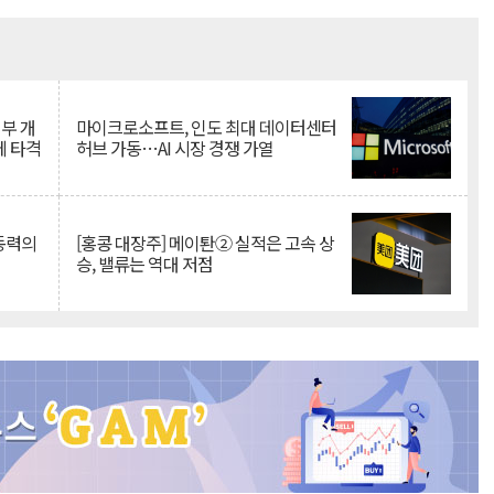
Mute
뇌부 개
마이크로소프트, 인도 최대 데이터센터
에 타격
허브 가동…AI 시장 경쟁 가열
 동력의
[홍콩 대장주] 메이퇀② 실적은 고속 상
승, 밸류는 역대 저점