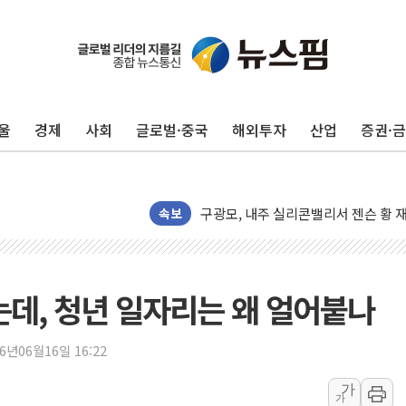
울
경제
사회
글로벌·중국
해외투자
산업
증권·
유럽증시, 견조한 실적 소화하며 대부분
리투아니아 국방 "러, 우크라 드론으로
구광모, 내주 실리콘밸리서 젠슨 황 
뉴욕증시 개장 전 특징주...모더나
속보
김정관 장관 "영업이익 N% 성과급
뉴욕증시 프리뷰, 미 주가선물 AI주
청와대, 북한 단거리 탄도미사일 발사
는데, 청년 일자리는 왜 얼어붙나
금값 7주 만에 최고…美 고용 둔화·
[인도증시] 중동 긴장 완화에 실적 호
26년06월16일 16:22
러, 1인칭시점 드론으로 우크라 민간
가
가
[베트남 증시] 지수 하락 속 'DGC