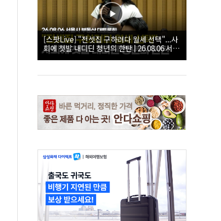
[스팟Live] "전셋집 구하려다 월세 선택"...사
회에 첫발 내디딘 청년의 한탄 | 26.08.06 서울
시 부동산 대토론회