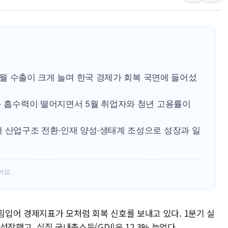
'월가의 황제' 다이먼 "금융시장 레
양주 섬유염색공장서 화재 1명 중상…
김정관 산업부 장관 "주 52시간 손봐
해군 1함대 창설 80주년…지역과 함께
[3보] 북, 원산서 동해로 단거리 탄도
 5월 수출이 크게 늘며 한국 경제가 회복 국면에 들어섰
우크라 드론 전술, 중남미 콜롬비아에
용 흡수력이 떨어지면서 5월 취업자와 청년 고용률이
동해해경, 독도 해상서 부유물 감긴 
주한미군 "오산기지 누출, 백린 아닌 
어 산업구조 전환·인재 양성·생태계 조성으로 성장과 일
구미 폐염산처리업체서 불 2시간30여
어요.
 힘입어 경제지표가 모처럼 회복 신호를 보내고 있다. 1분기 실
성장했고, 실질 국내총소득(GDI)은 12.3% 늘었다.