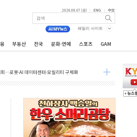
2026.08.07 (금)
ENG
中文
|
|
패밀리 사이트
금융
부동산
전국
문화·연예
스포츠
GAM
 상승… "2분기 기업 순이익 21% 증가" 전망
 나토 회원국 공격 검토… 거짓 깃발 작전"
재회…로봇·AI 데이터센터·모빌리티 구체화
·아이온큐·도어대시↑ VS 샌디스크·피그마·앱러빈↓
 반대…상법·자본시장법 개정 논의"
 차익실현 속 혼조세...웨스턴디지털·샌디스크↓
에 긴급 안보 점검회의
호르무즈 재개방 기대에 강세
조까지, 상승...호실적 보고 기업 상승세 뚜렷
인 '사파리' 공격… 시민들 공포감 극대화 전략
' 임시 주총 기대감에 홀로 상한가…마진 잔액은 사상 최고