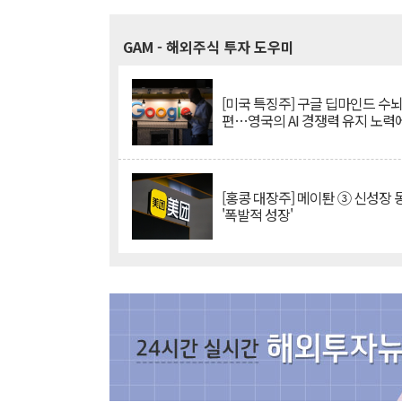
GAM
- 해외주식 투자 도우미
[미국 특징주] 구글 딥마인드 수
편…영국의 AI 경쟁력 유지 노력
[홍콩 대장주] 메이퇀 ③ 신성장
'폭발적 성장'