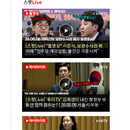
스팟
Live
[스팟Live] *풀영상* 이준석, 보완수사권 폐
지에 "민주당 개악입법, 불안감 가중시켜"｜
26.08.06 개혁신당 보완수사권 폐지 토론회
[스팟Live] '투미TV' 김제경이 내린 李정부 부
동산 정책 점수는? | 26.08.06 서울시 부동산
대토론회