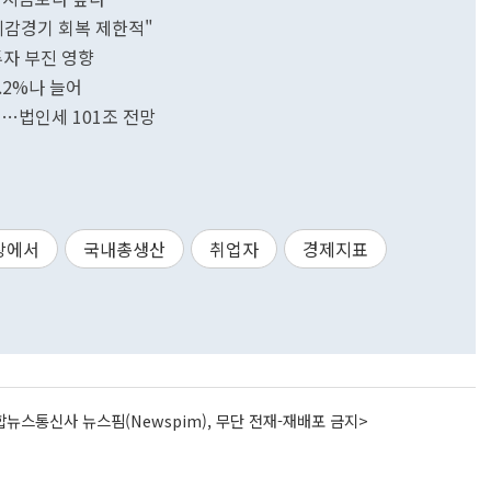
"체감경기 회복 제한적"
투자 부진 영향
9.2%나 늘어
1위…법인세 101조 전망
장에서
국내총생산
취업자
경제지표
뉴스통신사 뉴스핌(Newspim), 무단 전재-재배포 금지>