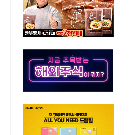
버리지 위험수위…숨은 차입이 더 큰 변수"
대응 1단계 진압 중
야, 경쟁상대 中과 비교해야"
하는 '선봉'의 대민 봉사
미사일 1발 발사… 올해 10번째·42일 만 도발
 새 안보 위기… 반군·마약카르텔이 습득해 전투 활용
어선 구조
무해한 표면 부식 물질"
분만에 진화...외국인 노동자 숨져