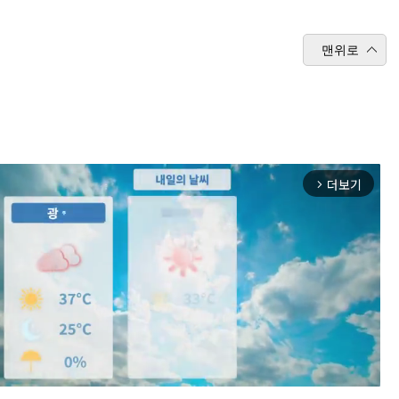
맨위로
더보기
arrow_forward_ios