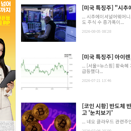
[미국 특징주] "시
... 시추에이셔널어웨어니
도 주식 수 증가폭이...
2026-08-05 08:28
[미국 특징주] 아이렌
... [서울=뉴스핌] 황숙혜
급등했다...
2026-07-21 13:46
[코인 시황] 반도체 
고 '눈치보기'
... 네오 클라우드 관련주
2026-07-06 20:00