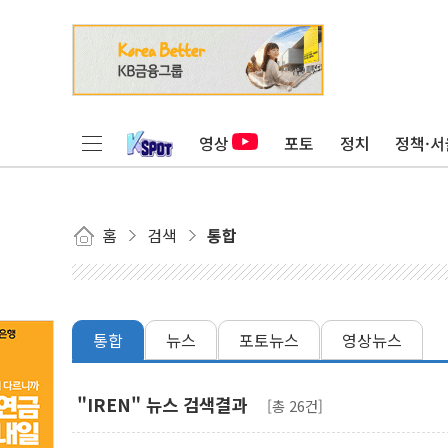
영상
포토
정치
정책·서
홈
검색
통합
통합
뉴스
포토뉴스
영상뉴스
"IREN" 뉴스 검색결과
[총 26건]