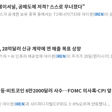
추에이셔널, 공매도에 저격? 스스로 무너졌다"
오세훈 "용산공원 주택 검토, 민주당 스스로 원칙 뒤집는 
스가 공개한 보유 종목 중에서는 T1에너지(TE)와 아이렌(
IREN
)의 
충북 주말 무더위 지속…청주·진천 35도, 곳곳 소나기
10월 보완수사권 폐지·공소청 출범…피해자들 '범죄 사각
한상협, 업계 개인정보 보안 새판 짠다…'자율규제단체' 
민주당, 오늘 제주·인천 경선 발표...김민석 '재역전' vs 정
뉴욕증시, 고용 쇼크에 금리 인상 우려 후퇴…S&P500 
, 28억달러 신규 계약에 연 매출 목표 상향
트럼프, 쿡 연준 이사 해임 재추진…"26일까지 의혹 소명"
 기자 = AI 인프라 제공업체 아이렌(
IREN
)의 주가가 20일(현지시각) 
유럽증시, 美 고용 예상 밖 부진에 연준 금리 인상 가능성 
미 연준 매파 기세 꺾이나…고용 감소에 9월 동결 전망 우
반등·비트코인 6만2000달러 사수…FOMC 의사록·CPI 
인 아이렌(
IREN
)과 사이퍼디지털(CIFR)도 3~6%오르며 반등했다....