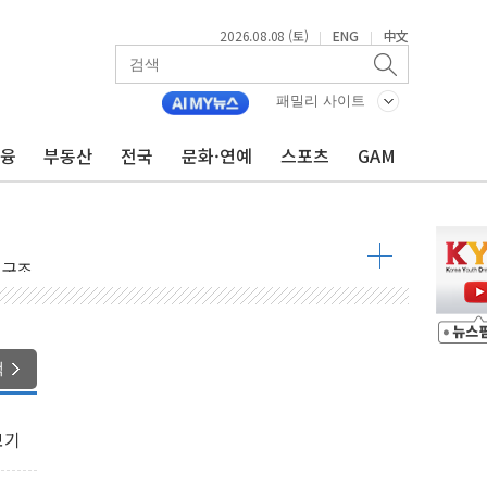
2026.08.08 (토)
ENG
中文
|
|
패밀리 사이트
금융
부동산
전국
문화·연예
스포츠
GAM
 물결
동
 구조
관측
 발효
색
8도 넘으면 중단
보기
해소될 듯