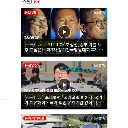
스팟
Live
[스팟Live] ‘1211표 차’ 초접전, 승부 가를 제
주 표심은?...제3차 정기전국당원대회 후보자
제주 합동연설회 생중계 | 26.08.08
[스팟Live] 李대통령 "국가폭력 피해자, 국가
가 치유해야…국가 책임 유효기간 없어"｜
26.08.07 국가폭력 피해자 위로 오찬