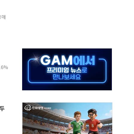
것"
공매
지대' 우려
타진
청래 '격차 확대'
최고치
 요구
16%
낮아지며 상승… STOXX 600 지수는 나흘 연속 최고치
세
앞두