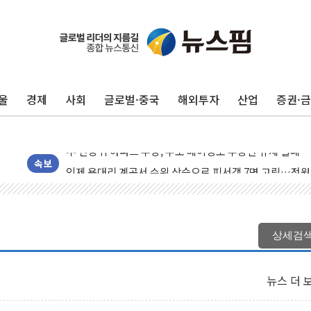
울
경제
사회
글로벌·중국
해외투자
산업
증권·
동해중부 전 해상 풍랑주의보…10일까지 최대 3.5m 높은
연일 폭염에 온열질환 사망 23명…정부, 비상대응기구 가
中 전방위 아파트 부양, 수도 베이징도 부동산 규제 철폐
인제 용대리 계곡서 수위 상승으로 피서객 7명 고립…전원
속보
동해시, 11~14일 '별똥별 멍' 운영…페르세우스 유성우 
강원 중·남부 동해안 시간당 50mm 이상 폭우…호우경보
청양 밭에서 일하던 90대 숨져…온열질환 여부 조사
상세검
폭염에 車 운전면허 기능시험 오전 집중 편성…체감온도 3
李대통령, 'ISA·주가누르기 방지법' 전면 재검토 지시
뉴스 더 
'호우 특보' 경북 울진 시간당 20~30mm 강한 비...가뭄 
주말 무더위·열대야 지속…내륙 곳곳 소나기