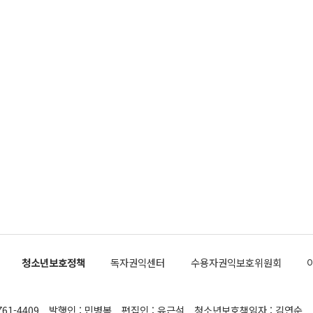
청소년보호정책
독자권익센터
수용자권익보호위원회
761-4409
발행인 : 민병복
편집인 : 유근석
청소년보호책임자 : 김연순