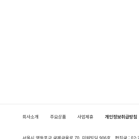
회사소개
주요상품
사업제휴
개인정보취급방침
서울시 영등포구 국제금융로 70, 미원빌딩 906호
편집국 : 02-