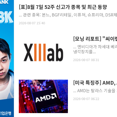
[표]8월 7일 52주 신고가 종목 및 최근 동향
... 관련 종목: 본느, BGF리테일, 이퓨쳐, 슈프리마, DS
2026-08-07 15:40
[모닝 리포트] "씨이
... 엔비디아가 차세대 베라
냉각장치를...
2026-08-07 08:31
[미국 특징주] AMD
... AMD는 탈라스 기술
2026-08-07 06:22