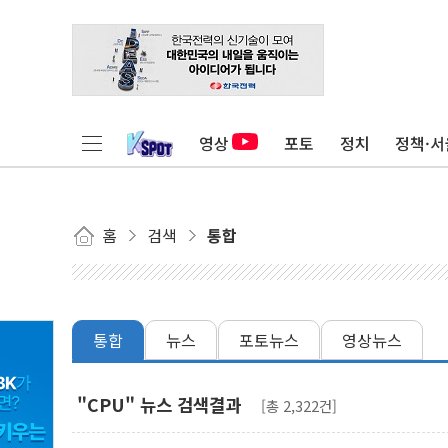
영상
포토
정치
정책·서
홈
검색
통합
통합
뉴스
포토뉴스
영상뉴스
"CPU" 뉴스 검색결과
[총 2,322건]