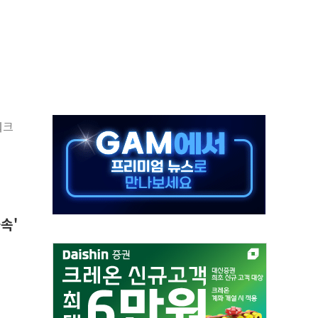
·태양광주↑ VS 트레이드데스크·웬디스↓
 끝까지 찾겠다"
중 완화 전환점"
적 공급 확대·속도전 총력"
워크
 급등
않아"
속'