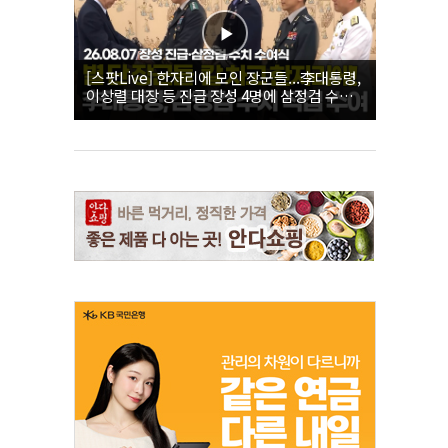
[스팟Live] 한자리에 모인 장군들...李대통령,
이상렬 대장 등 진급 장성 4명에 삼정검 수치
직접 수여｜26.08.07 장성 진급·삼정검 수치
수여식