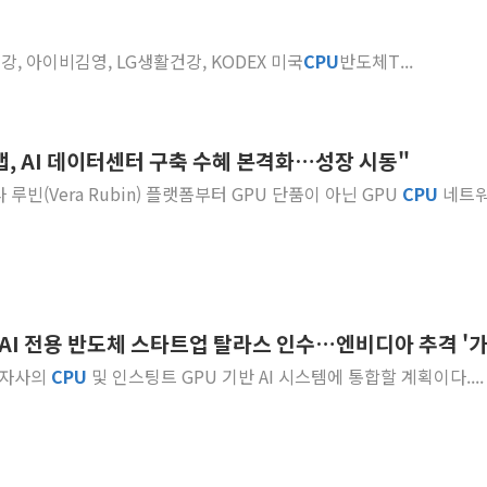
뉴욕증시 개장 전 특징주...아틀라시안·클라우드플레어
R제강, 아이비김영, LG생활건강, KODEX 미국
CPU
반도체T...
보훈부, 미 DPAA와 MOU… "6·25 미군 실종자 7359명
트럼프 "금리 내려야"…파월 때와 달리 워시엔 톤 낮춰
특정 정치인 측근 포항시 정책특보 내정설...포항시 '시끌'
랩, AI 데이터센터 구축 수혜 본격화…성장 시동"
李 "해남 태양광, 대한민국 다음 100년 밑거름…수도권 집
李 대통령, '6시간 마라톤 부동산 2차 회의' 주재… "전폭
 루빈(Vera Rubin) 플랫폼부터 GPU 단품이 아닌 GPU
CPU
네트
트럼프, 中 겨냥 폴리실리콘 관세 15% 부과…美 태양광주
[사진] 빈살만과 에르도안의 만남
이란와이어 "이란 최고지도자 위독…곧 사망해도 놀랍지 
, AI 전용 반도체 스타트업 탈라스 인수…엔비디아 추격 '가
을 자사의
CPU
및 인스팅트 GPU 기반 AI 시스템에 통합할 계획이다....