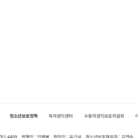
청소년보호정책
독자권익센터
수용자권익보호위원회
761-4409
발행인 : 민병복
편집인 : 유근석
청소년보호책임자 : 김연순