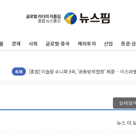
울
경제
사회
글로벌·중국
해외투자
산업
증권·
유럽증시, 美 고용 예상 밖 부진에 연준 금리 인상 가능성 
미 연준 매파 기세 꺾이나…고용 감소에 9월 동결 전망 우
[종합] 이슬람 수니파 3국, '공동방위협정' 체결… 이스라
트럼프, 백신·자폐증 행정명령 검토…"이르면 다음 주"
속보
美 항소법원, 백악관 무도회장 공사 중단 명령…트럼프 제
이란 핵심 원유 수출항 '하르그섬', 최근 1주일 이상 '올스
美 고용 쇼크에 엔화 장중 급등…시장은 "또 개입했나" 촉
상세검
[AI MY 뉴스] 뉴욕 반도체주 프리뷰...美 고용 쇼크에 반도
뉴욕증시 프리뷰, 美 고용 쇼크에 금리 인상 우려 후퇴…나
뉴스 더 
[종합] 美 7월 고용 2만3000명 감소 '쇼크'…9월 금리 인
[사진] 이슬람 수니파 3개국, 공동방위협정 체결