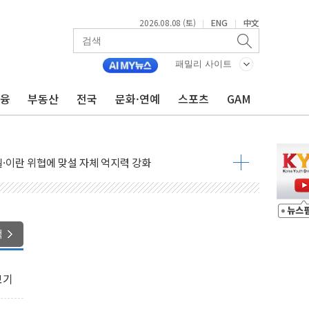
2026.08.08 (토)
ENG
中文
|
|
패밀리 사이트
금융
부동산
전국
문화·연예
스포츠
GAM
낮아지며 상승… STOXX 600 지수는 나흘 연속 최고치
세
엘·이란 위협에 맞설 자체 억지력 강화
동
톱'… 美 해상봉쇄 영향
각
색
체주 '활짝'
스닥 선물 1%대 상승
보기
상 기대 후퇴