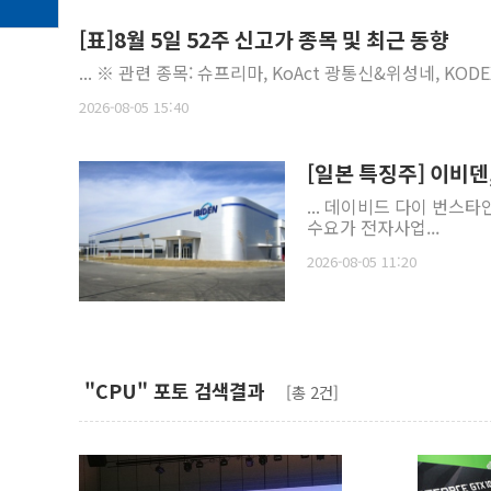
[표]8월 5일 52주 신고가 종목 및 최근 동향
... ※ 관련 종목: 슈프리마, KoAct 광통신&위성네, KOD
2026-08-05 15:40
[일본 특징주] 이비덴,
수요가 전자사업...
2026-08-05 11:20
"CPU" 포토 검색결과
[총 2건]