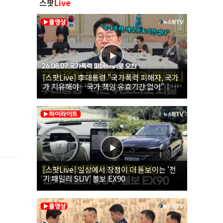
스팟
Live
[스팟Live] 李대통령 "국가폭력 피해자, 국가
가 치유해야…국가 책임 유효기간 없어"｜
26.08.07 국가폭력 피해자 위로 오찬
[스팟Live] 일상에서 장점이 더 돋보이는 '전
기 패밀리 SUV' 볼보 EX90