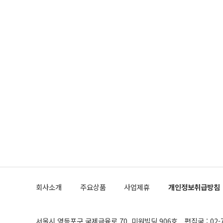
회사소개
주요상품
사업제휴
개인정보취급방침
서울시 영등포구 국제금융로 70, 미원빌딩 906호
편집국 : 02-