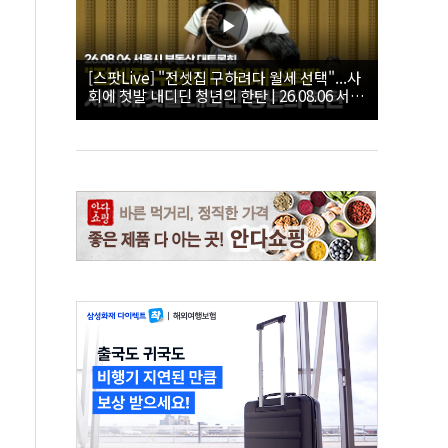
[스팟Live] "전셋집 구하려다 월세 선택"...사
회에 첫발 내디딘 청년의 한탄 | 26.08.06 서울
시 부동산 대토론회