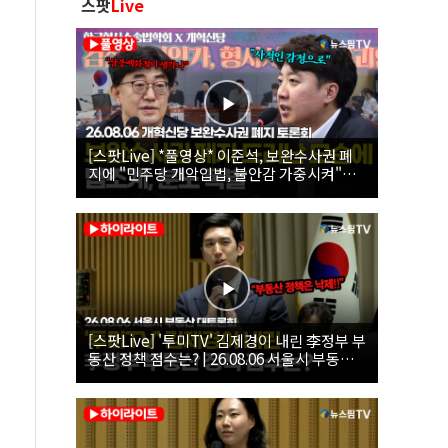
스팟
Live
[스팟Live] *풀영상* 이준석, 보완수사권 폐
지에 "민주당 개악입법, 불안감 가중시켜"｜
26.08.06 개혁신당 보완수사권 폐지 토론회
[스팟Live] '투미TV' 김제경이 내린 李정부 부
동산 정책 점수는? | 26.08.06 서울시 부동산
대토론회