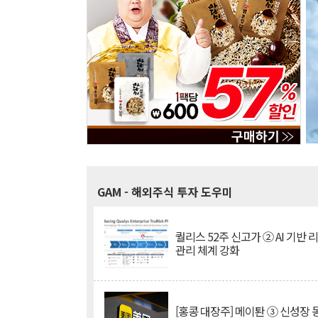
GAM
- 해외주식 투자 도우미
퀄리스 52주 신고가 ② AI 기반 
관리 체계 강화
[홍콩 대장주] 메이퇀 ③ 신성장