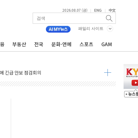
2026.08.07 (금)
ENG
中文
|
|
 나토 회원국 공격 검토… 거짓 깃발 작전"
재회…로봇·AI 데이터센터·모빌리티 구체화
패밀리 사이트
·아이온큐·도어대시↑ VS 샌디스크·피그마·앱러빈↓
금융
부동산
전국
문화·연예
스포츠
GAM
 반대…상법·자본시장법 개정 논의"
 차익실현 속 혼조세...웨스턴디지털·샌디스크↓
에 긴급 안보 점검회의
호르무즈 재개방 기대에 강세
조까지, 상승...호실적 보고 기업 상승세 뚜렷
인 '사파리' 공격… 시민들 공포감 극대화 전략
' 임시 주총 기대감에 홀로 상한가…마진 잔액은 사상 최고
버리지 위험수위…숨은 차입이 더 큰 변수"
대응 1단계 진압 중
야, 경쟁상대 中과 비교해야"
하는 '선봉'의 대민 봉사