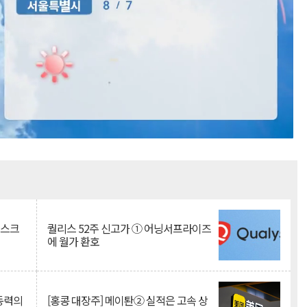
Mute
리스크
퀄리스 52주 신고가 ① 어닝서프라이즈
에 월가 환호
 동력의
[홍콩 대장주] 메이퇀② 실적은 고속 상