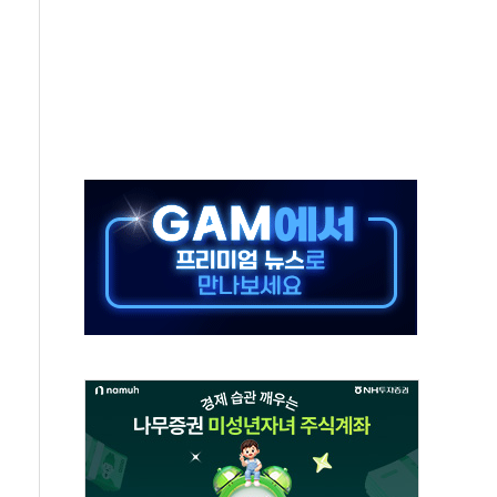
미사일 1발 발사… 올해 10번째·42일 만 도발
 새 안보 위기… 반군·마약카르텔이 습득해 전투 활용
어선 구조
무해한 표면 부식 물질"
분만에 진화...외국인 노동자 숨져
즌2