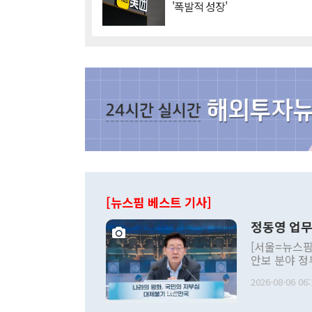
'폭발적 성장'
[뉴스핌 베스트 기사]
정동영 업무
[서울=뉴스핌
안보 분야 정
평화공존 발전
2026-08-06 06:
발언 중에는 
언한 것이 있