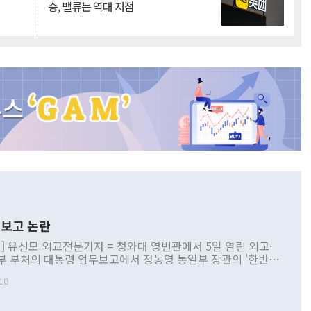
승, 밸류는 역대 저점
보고 논란
] 유신모 외교전문기자 = 청와대 영빈관에서 5일 열린 외교·
부 부처의 대통령 업무보고에서 정동영 통일부 장관의 '한반도
 구상'과 업무보고 발언이 논란을 빚고 있다. 이날 정 장관의
10
정부 내 조율을 거치지 않은 사안을 정책으로 추진하겠다고 공
는가 하면 사실 관계에 맞지 않은 설명도 있었다. 이재명 대통