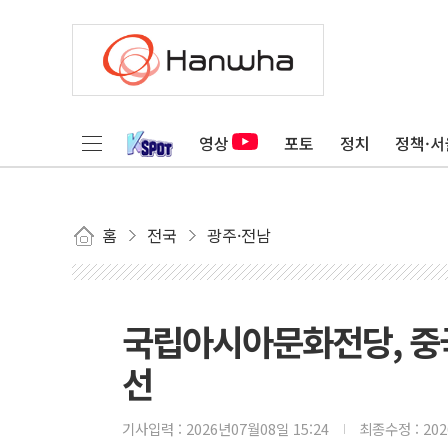
영상
포토
정치
정책·서
홈
전국
광주·전남
국립아시아문화전당, 중국
선
기사입력 :
2026년07월08일 15:24
최종수정 :
20