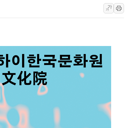
가
[3보] 북, 원산서 동해로 단거리 탄도
가
우크라 드론 전술, 중남미 콜롬비아에
동해해경, 독도 해상서 부유물 감긴 
주한미군 "오산기지 누출, 백린 아닌 
구미 폐염산처리업체서 불 2시간30여
해군과 함께하는 '불금전파, 송정' 시