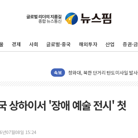
리투아니아 국방 "러, 우크라 드론으로
구광모, 내주 실리콘밸리서 젠슨 황 
뉴욕증시 개장 전 특징주...모더나
울
경제
사회
글로벌·중국
해외투자
산업
증권·
김정관 장관 "영업이익 N% 성과급
뉴욕증시 프리뷰, 미 주가선물 AI주
청와대, 북한 단거리 탄도미사일 발사
금값 7주 만에 최고…美 고용 둔화·
속보
[인도증시] 중동 긴장 완화에 실적 호
러, 1인칭시점 드론으로 우크라 민간
[베트남 증시] 지수 하락 속 'DGC
 상하이서 '장애 예술 전시' 첫
'월가의 황제' 다이먼 "금융시장 레
양주 섬유염색공장서 화재 1명 중상…
김정관 산업부 장관 "주 52시간 손봐
26년07월08일 15:24
해군 1함대 창설 80주년…지역과 함께