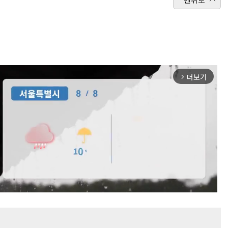
더보기
arrow_forward_ios