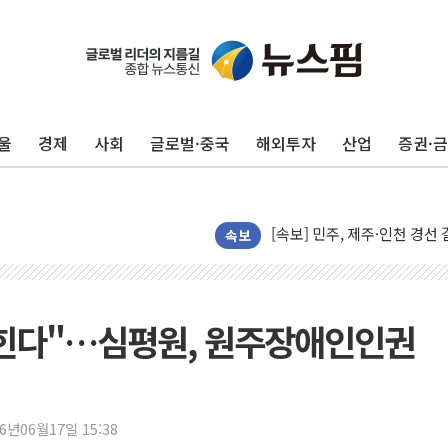
울진·영덕 '호우특보'-포항 '
[종합] 김민석, 정청래에 '0.86
인천 합동연설회 나선 송영길
울
경제
사회
글로벌·중국
해외투자
산업
증권·
김민석, 2주차 제주·인천 경선서
인사하는 김민석 당대표 후보
[속보] 민주, 제주·인천 경선 결
[속보] 민주, 인천 경선 결과 발
속보
[속보] 민주, 제주 경선 결과 발
이번주 국내 주요 금융일정(8.1
美, 이란전 출구전략 만지작
넓힌다"…심평원, 원주장애인인권
강릉·동해·삼척 시간당 최대 
폐기물 수거하다 참변…60대
서울 중랑구 주택가서 흉기 난
26년06월17일 15:38
李대통령 "결혼 때문에 손해 