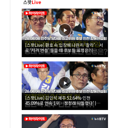
스팟
Live
[스팟Live] 환호 속 입장해 나란히 ‘찰칵’…서
로 ‘저격 연설’ 들을 때 후보들 표정은? |
26.08.08 더불어민주당 당대표·최고위원 후
보 인천 합동연설회
[스팟Live] 김민석 제주 52.64%·인천
45.09%로 연속 1위…정청래 따돌렸다’ |
26.08.08 더불어민주당 당대표·최고위원 후
보 인천 합동연설회