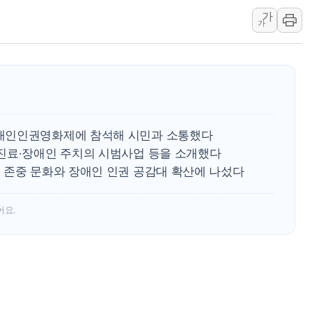
가
여수 오동도 인근 해상서 모
가
추미애, '위안부' 피해자 기림
인천 선재도 갯벌서 해루질 중
인천서 말다툼 중 어머니 흉기
'화합' 꺼낸 김민석에 '뻔뻔
李대통령, ISA 개편 재검토 
애인인권영화제에 참석해 시민과 소통했다
진료·장애인 주치의 시범사업 등을 소개했다
 존중 문화와 장애인 인권 공감대 확산에 나섰다
어요.