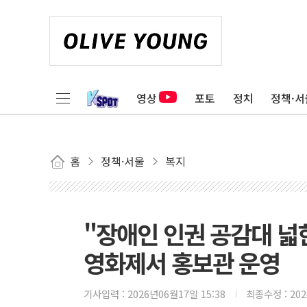
영상
포토
정치
정책·서
홈
정책·서울
복지
"장애인 인권 공감대 
영화제서 홍보관 운영
기사입력 :
2026년06월17일 15:38
최종수정 :
20