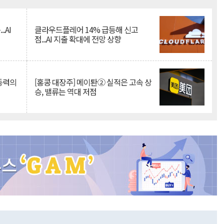
Mute
.AI
클라우드플레어 14% 급등해 신고
점...AI 지출 확대에 전망 상향
 동력의
[홍콩 대장주] 메이퇀② 실적은 고속 상
승, 밸류는 역대 저점