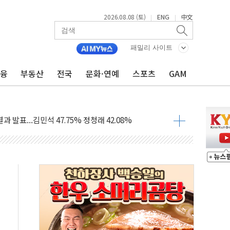
2026.08.08 (토)
ENG
中文
|
|
산사태 주의보'...경북도, 호우 피해·통제구간 없어
%p' 차 재역전 성공...金 45.42% vs 鄭 44.56%
패밀리 사이트
·정청래·김민석 당대표 후보
금융
부동산
전국
문화·연예
스포츠
GAM
 정청래에 승리...47.75% vs 42.08%
과 발표...김민석 47.75% 정청래 42.08%
표...김민석 45.09% 정청래 43.27% 송영길 11.63%
표...김민석 52.64% 정청래 39.89% 송영길 7.47%
0~8.14)
…공습 한계·탄약 부족 현실화
50㎜ 폭우…강원 동해안 강한 비 이어져
 환경미화원 수거차에 치여 사망
동…60대 남성 2명 숨져
보는 일 없게"…'결혼 페널티' 22개 과제 손본다