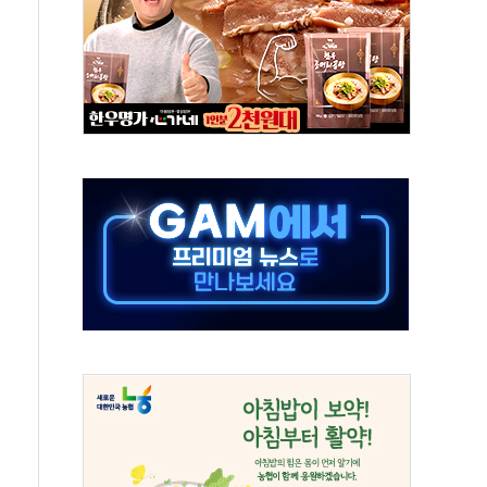
터보트 전복…1명 사망·1명 실종
의 날 참석..."국제적 시민 연대로 목소리 내야"
 실종 60대 나흘만에 숨진 채 발견
 살해 10대 아들 체포
' 받아친 정청래…제주 연설서 신경전 고조
지시…與 "적극 환영"·野 "졸속 국정"