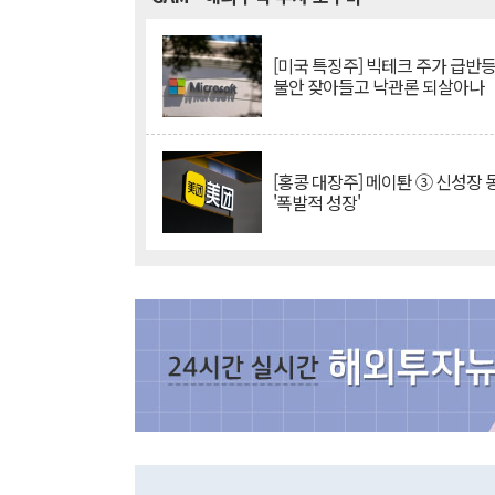
[미국 특징주] 빅테크 주가 급반등..
불안 잦아들고 낙관론 되살아나
[홍콩 대장주] 메이퇀 ③ 신성장
'폭발적 성장'