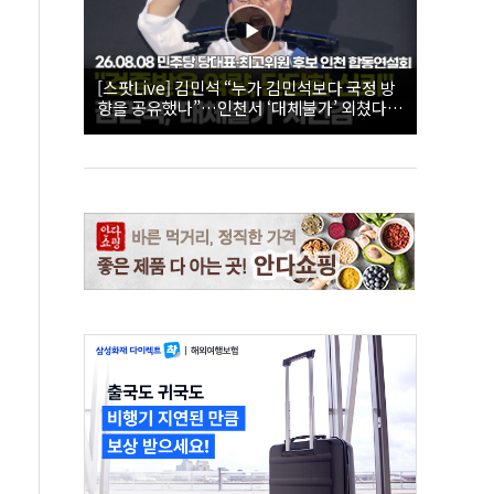
[스팟Live] 김민석 “누가 김민석보다 국정 방
향을 공유했나”…인천서 ‘대체불가’ 외쳤다 |
26.08.08 더불어민주당 당대표·최고위원 후
보 인천 합동연설회