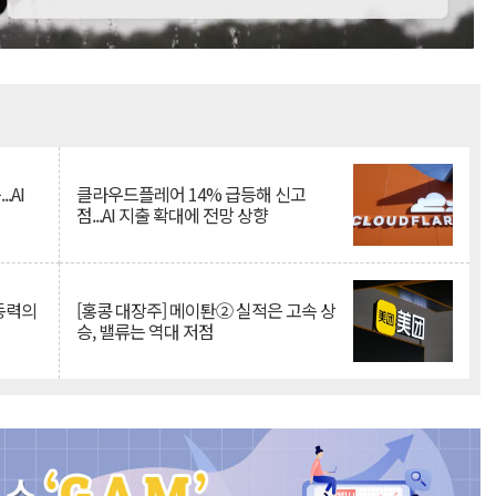
Mute
.AI
클라우드플레어 14% 급등해 신고
점...AI 지출 확대에 전망 상향
 동력의
[홍콩 대장주] 메이퇀② 실적은 고속 상
승, 밸류는 역대 저점