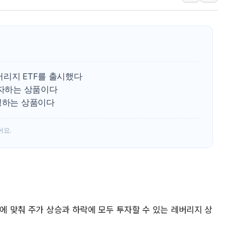
인제 용대리 계곡서 수
동해시, 11~14일 '
강원 중·남부 동해안 
청양 밭에서 일하던 9
폭염에 車 운전면허 기
버리지 ETF를 출시했다
李대통령, 'ISA·주가
투자하는 상품이다
베팅하는 상품이다
어요.
장에 맞춰 주가 상승과 하락에 모두 투자할 수 있는 레버리지 상