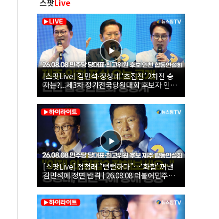
스팟
Live
[스팟Live] 김민석·정청래 ‘초접전’ 2차전 승
자는?...제3차 정기전국당원대회 후보자 인천
합동연설회 생중계 | 26.08.08
[스팟Live] 정청래 “뻔뻔하다”…‘화합’ 꺼낸
김민석에 정면 반격 | 26.08.08 더불어민주당
당대표·최고위원 후보 제주 합동연설회