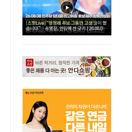
[스팟Live] “정청래 후보 그동안 고생 많이 했
습니다”…송영길, 연임에 선 긋기 | 26.08.08
더불어민주당 당대표·최고위원 후보 제주 합
동연설회