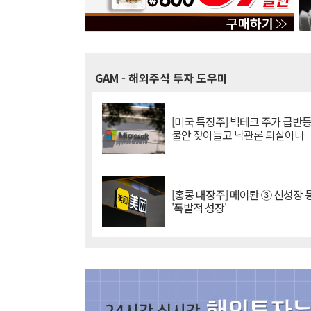
GAM
- 해외주식 투자 도우미
[미국 특징주] 빅테크 주가 급반등..
불안 잦아들고 낙관론 되살아나
[홍콩 대장주] 메이퇀 ③ 신성장
'폭발적 성장'