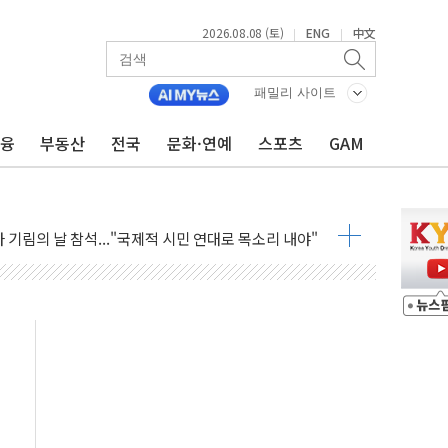
2026.08.08 (토)
ENG
中文
|
|
만지작…공습 한계·탄약 부족 현실화
 최대 50㎜ 폭우…강원 동해안 강한 비 어어져
패밀리 사이트
…60대 환경미화원 수거차에 치여 사망
금융
부동산
전국
문화·연예
스포츠
GAM
흉기 난동…60대 남성 2명 숨져
손해 보는 일 없게"…'결혼 페널티' 22개 과제 손본다
서 모터보트 전복…1명 사망·1명 실종
자 기림의 날 참석..."국제적 시민 연대로 목소리 내야"
질 중 실종 60대 나흘만에 숨진 채 발견
 흉기 살해 10대 아들 체포
 '뻔뻔' 받아친 정청래…제주 연설서 신경전 고조
재검토 지시…與 "적극 환영"·野 "졸속 국정"
주의보…10일까지 최대 3.5m 높은 물결
사망 23명…정부, 비상대응기구 가동
, 수도 베이징도 부동산 규제 철폐