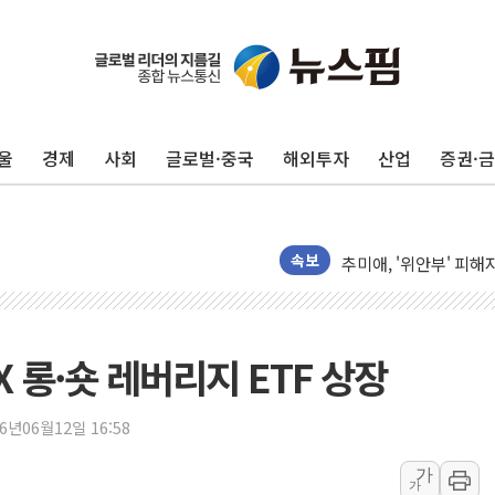
美, 이란전 출구전략 
강릉·동해·삼척 시간당
폐기물 수거하다 참변
울
경제
사회
글로벌·중국
해외투자
산업
증권·
서울 중랑구 주택가서 
李대통령 "결혼 때문에 
여수 오동도 인근 해상
추미애, '위안부' 피해
속보
인천 선재도 갯벌서 해루
인천서 말다툼 중 어머니
'화합' 꺼낸 김민석에
 롱·숏 레버리지 ETF 상장
李대통령, ISA 개편 
동해중부 전 해상 풍랑
26년06월12일 16:58
연일 폭염에 온열질환 
가
가
中 전방위 아파트 부양