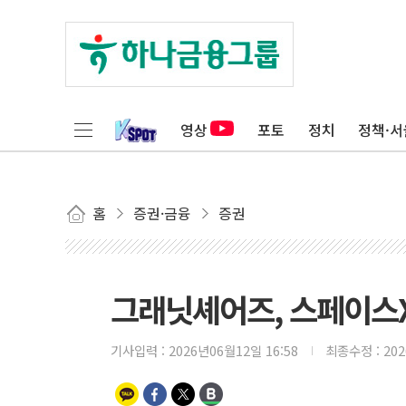
영상
포토
정치
정책·서
홈
증권·금융
증권
그래닛셰어즈, 스페이스X
기사입력 :
2026년06월12일 16:58
최종수정 :
20