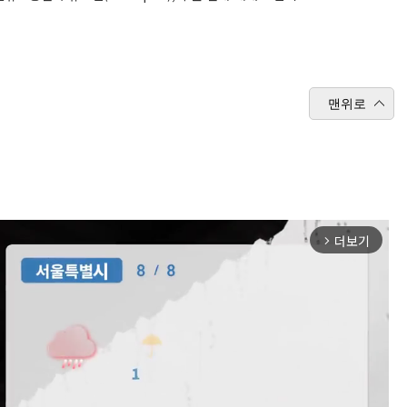
맨위로
더보기
arrow_forward_ios