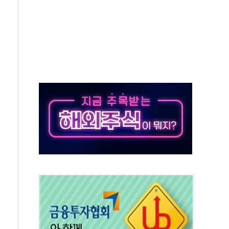
위 상승으로 피서객 7명 고립…전원 구조
별똥별 멍' 운영…페르세우스 유성우 관측
시간당 50mm 이상 폭우…호우경보 발효
0대 숨져…온열질환 여부 조사
능시험 오전 집중 편성…체감온도 38도 넘으면 중단
누르기 방지법' 전면 재검토 지시