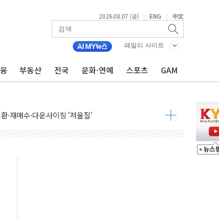
2026.08.07 (금)
ENG
中文
|
|
국채금리·달러 동반 상승…시장, 美 고용지표 촉각
행정명령 서명…출생시민권 제한 재시동
패밀리 사이트
군수품 부족설 일축 "막대한 무기 보유"
금융
부동산
전국
문화·연예
스포츠
GAM
어…다음 과제는 '외형 확대'
 귀환 조짐에 전월세시장 '긴장'
교환·재매수·다운사이징 '저울질'
항 제한 검토에 유가 3% 급등…금값 보합
다우 5거래일 랠리 '마침표'
합의 막바지.."美와 직접 협상 없어"
·김민석 후보 - 8월 7일
2차 회의…주택 공급 대책 막바지 조율할 듯
자회견·주요 정당 - 8월 7일
통항 제한 추진…美 "통행 막을 권한 없어"