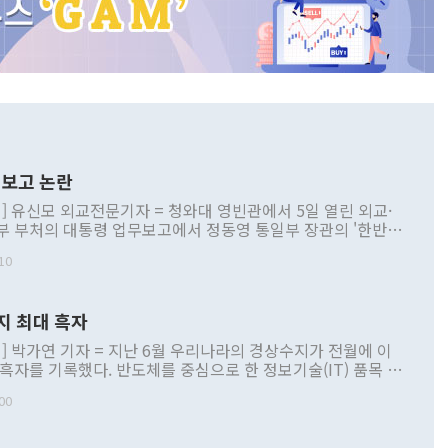
보고 논란
] 유신모 외교전문기자 = 청와대 영빈관에서 5일 열린 외교·
부 부처의 대통령 업무보고에서 정동영 통일부 장관의 '한반도
 구상'과 업무보고 발언이 논란을 빚고 있다. 이날 정 장관의
10
정부 내 조율을 거치지 않은 사안을 정책으로 추진하겠다고 공
는가 하면 사실 관계에 맞지 않은 설명도 있었다. 이재명 대통
로 신중을 기해 달라고 경고했고, 조현 외교부 장관은 '이상
지 최대 흑자
 근거한 비현실적 구상'이라는 비판을 내놨다. 그동안 정 장
책 관련 발언이 물의를 빚은 적은 여러 번 있지만 대통령과 유
] 박가연 기자 = 지난 6월 우리나라의 경상수지가 전월에 이
이 공개적으로 부정적 입장을 표명한 것은 이례적이다. 정 장
 흑자를 기록했다. 반도체를 중심으로 한 정보기술(IT) 품목 수
대북 접근법과 월권을 제어해야 한다는 목소리도 높아지고 있
간 상품수출이 처음으로 1000억달러를 넘어선 영향이다. [자
00
 따르
기자간담회를 하고 있다. [사진=통일부] 2026.07.23 ◆통일
 경상수지는 497억3000만달러 흑자로 집계됐다. 전월(386억
 넘어선 주장 정 장관은 이날 업무보고에서 '한반도 평화공존
)에 이어 두 달 연속 월간 기준 역대 최대 기록을 갈아치웠다.