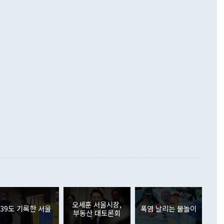
 설명하면서 이재명 정부 2년차 핵심 과제로 상호 존중·평화
해 상반기 누적 경상수지 흑자는 1910억1000만달러를 기록
·핵 없는 한반도 등 3대 기본 방향을 제시했다. 정 장관은 "대
지 흑자를 견인한 것은 상품수지다. 6월 상품수지는 478억
언어는 멈춰야 한다"면서 주적 용어 대체를 주장했다. 지난 25
 흑자를 기록하며 전월에 이어 역대 최대를 다시 썼다. 국제수
D(완전하고 검증가능하며 되돌릴 수 없는 비핵화) 구도는 이미
수출은 1123억7000만달러로 전년 동월 대비 84.5% 증가하
했다. 또 "현 시점에서 흘러간 선(先)비핵화만 되뇌는 것은
 처음으로 1000억달러를 넘어섰다. 상품수입은 644억8000만
 데 힘이 되지 않는다"고 주장했다. 정 장관은 또 "정전 체제
6% 늘었다. 통관 기준으로는 반도체 수출이 전년 동월 대비
로 바꾸는 논의에 착수하겠다"면서 "북·미 정상회담 견인과
증했고 컴퓨터·주변기기(SSD)는 282.7% 증가했다. IT 품목
화의 동력을 확보하기 위해 최선을 다할 것"이라고 말했다. 하
.4% 늘었으며 비IT 품목도 ▲석유제품(47.5%) ▲화공품
령은 정 장관의 구상에 대부분 제동을 걸었다. 이 대통령은 "평
▲철강제품(17.9%) ▲승용차(6.1%) 등을 중심으로 18.6% 증가
 정치적으로 악용되는 측면이 있다"며 "많이 조심하셔야 한
준 수입은 ▲원자재(30.5%) ▲자본재(35.3%) ▲소비재
다. 북한을 다른 이름으로 불러야 한다는 주장에는 "표현에 꼬
가 모두 늘었다. 서비스수지는 12억9000만달러 적자를 기록해 전
정쟁으로 휘몰아 들어가면 원래 하고자 했던 데에서 오히려 나
000만달러)보다 적자 폭이 확대됐다. 여행수지는 외국인 입국자
래될 수 있다"고 경고했다. 이 대통령은 남북 신뢰 구축을 위해
증료 인상 등에 따른 출국자 감소로 4억4000만달러 흑자를
합의를 선제적으로 복원해야 한다는 정 장관의 주장에 대해서도
지식재산권사용료수지는 전월 흑자에서 4억4000만달러 적자
대로 하는 게 과연 한반도의 평화와 안정에 플러스냐, 결론적
 본원소득수지는 배당소득을 중심으로 32억7000만달러 흑자
이 들 때도 있다"며 부정적으로 반응했다. 조현 외교부 장
월(21억7000만달러)보다 흑자 폭이 확대됐다. 배당소득수지
 사후 브리핑에서 정 장관이 언급한 '4자 회담'에 대해 "이상
이 늘어난 데다 전월 분기배당에 따른 기저효과로 배당지급이
 어떤 희망이라 하더라도 그건 아직 조율되지 않은 방법"이
6000만달러 흑자를 나타냈다. 금융계정 순자산은 6월 중 467
들께서 디스카운트해 주시면 좋겠다"고 선을 그었다. 정 장관
러 증가해 월간 기준 역대 최대 증가 폭을 기록했다. 종전 최대
아 블라디보스토크에서 열리는 '동방경제포럼(EEF)'을 언급하
월(369억9000만달러)을 넘어선 것이다. 직접투자에서는 내국
원에서 (참석을) 검토하고 있다"고 발언한 데 대해서도 조 장관
가 80억1000만달러, 외국인의 국내투자가 46억3000만달러
외교부의 몫"이라며 "아직 거기까지 진도가 나가지 않았다"고
오세훈 서울시장,
. 증권투자에서는 외국인의 국내 주식 매도세가 이어졌다. 외
39도 기록한 서울
폭염 날리는 물놀이
부동산 대토론회
장관이 이날 소개한 대북 구상과 설명은 정부 내 조율을 거치지
주식 투자는 차익실현 매도 등의 영향으로 316억1000만달러
서 문제가 있다. 특히 주적 표현 대체와 국호 사용, 9·19 군