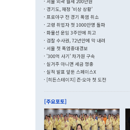
서울 외곽 월세 200만원
발전 구상'을
이에 따라 올
적 갈등 해결
경기도, 재정 '비상 상황'
했다. 경상수
결과 혐오의 
9000만달러
프로야구 전 경기 폭염 취소
년간의 CVI
지 기준 상품
고령 취업자 첫 1000만명 돌파
무너졌다고도 
며 월간 기준
현실을 바꾸는
달러로 38.
화물선 운임 3주만에 최고
를 평화 체제
196.9% 급
검찰 수사권, 72년만에 막 내려
함께 4자 대
수출은 160
지만 이 대통
서울 첫 폭염중대경보
(18.6%) 
화공존 정책이
했다. 통관 기
'300억 사기' 차가원 구속
다"고 지적했
(16.4%)
투리가 잡혀 
실거주 아니면 세금 껑충
월(-10억9
쁜 상황이 초
증가와 유류할
실적 발표 앞둔 스페이스X
9·19 군사
기록했지만 
[히든스테이지] 즌·오아 첫 도전
"우리의 선의
로 전환됐다.
으로 약간의 의문
를 기록해 전
관은 업무보고
는 배당수입
주의에 근거한
줄면서 25억
[주요포토]
라며 "여러분
억1000만달
이 9월 러시
였던 올해 3
며 "정부 차
인의 해외투자
은 "그것은 
각각 증가했다
잘랐다. 정 
국인의 국내 
않았다는 점에