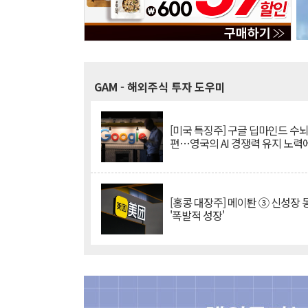
GAM
- 해외주식 투자 도우미
[미국 특징주] 구글 딥마인드 수
편…영국의 AI 경쟁력 유지 노력
[홍콩 대장주] 메이퇀 ③ 신성장
'폭발적 성장'