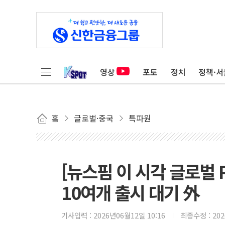
영상
포토
정치
정책·서
홈
글로벌·중국
특파원
[뉴스핌 이 시각 글로벌 P
10여개 출시 대기 外
기사입력 :
2026년06월12일 10:16
최종수정 :
20