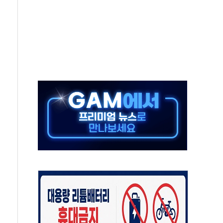
분 상승… "2분기 기업 순이익 21% 증가" 전망
으로 나토 회원국 공격 검토… 거짓 깃발 작전"
 재회…로봇·AI 데이터센터·모빌리티 구체화
나·아이온큐·도어대시↑ VS 샌디스크·피그마·앱러빈↓
급 반대…상법·자본시장법 개정 논의"
주 차익실현 속 혼조세...웨스턴디지털·샌디스크↓