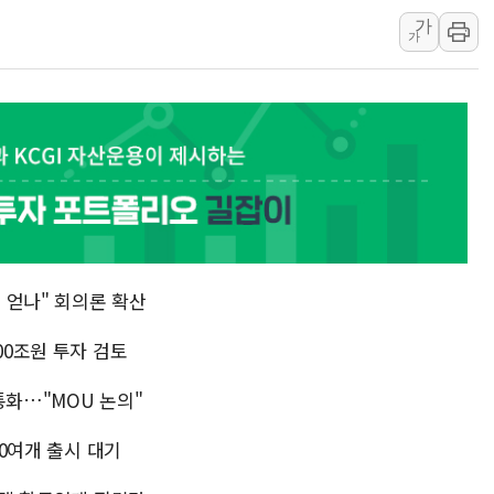
가
유럽증시, 견조한 실적 소화하며 대부
가
리투아니아 국방 "러, 우크라 드론
구광모, 내주 실리콘밸리서 젠슨 황
뉴욕증시 개장 전 특징주...모더
김정관 장관 "영업이익 N% 성과
뉴욕증시 프리뷰, 미 주가선물 AI
 얻나" 회의론 확산
00조원 투자 검토
통화…"MOU 논의"
10여개 출시 대기