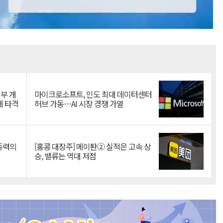
Mute
뇌부 개
마이크로소프트, 인도 최대 데이터센터
에 타격
허브 가동…AI 시장 경쟁 가열
 동력의
[홍콩 대장주] 메이퇀② 실적은 고속 상
승, 밸류는 역대 저점