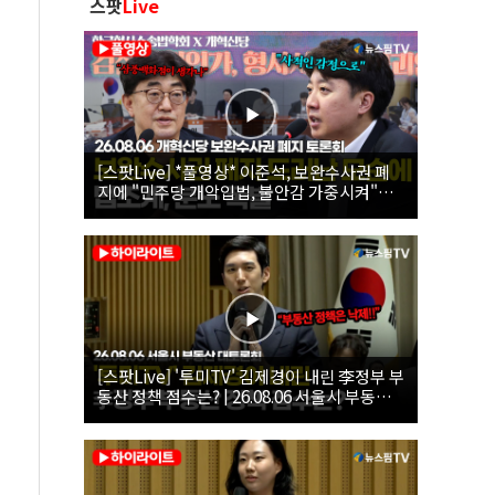
스팟
Live
[스팟Live] *풀영상* 이준석, 보완수사권 폐
지에 "민주당 개악입법, 불안감 가중시켜"｜
26.08.06 개혁신당 보완수사권 폐지 토론회
[스팟Live] '투미TV' 김제경이 내린 李정부 부
동산 정책 점수는? | 26.08.06 서울시 부동산
대토론회