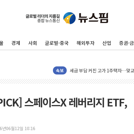
[채권/외환] 국제유가 급등에 미 
트럼프, '원정출산 시민권 차단' 
트럼프 "이란전 조만간 끝날 것"…
울
경제
사회
글로벌·중국
해외투자
산업
증권·
현대리바트, 원가 개선으로 실적 방
"세금 부담 덜자"…비거주 1주택자
세금 부담 커진 고가 1주택자…맞
[금/유가] 이란의 호르무즈 해협 통
속보
뉴욕증시, 유가·금리 부담에 하락…
이란, 오만과 호르무즈 해협 재개방 
[민주 당권주자 일정] 송영길·정청래
ICK] 스페이스X 레버리지 ETF,
李대통령, 오늘 부동산 정책 점검 
[오늘의 정치일정] 8월 7일(금)
[오늘의 국회일정] 상임위·세미나·기
26년06월12일 10:16
이란, 美·이스라엘 선박 호르무즈 