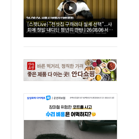
[스팟Live] "전셋집 구하려다 월세 선택"...사
회에 첫발 내디딘 청년의 한탄 | 26.08.06 서울
시 부동산 대토론회