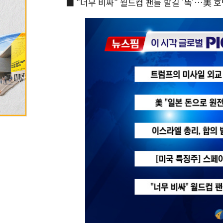
■ "너무 비싸" 월드컵 팬들 발길 '뚝'…美 