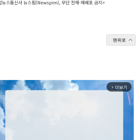
뉴스통신사 뉴스핌(Newspim), 무단 전재-재배포 금지>
맨위로
더보기
arrow_forward_ios