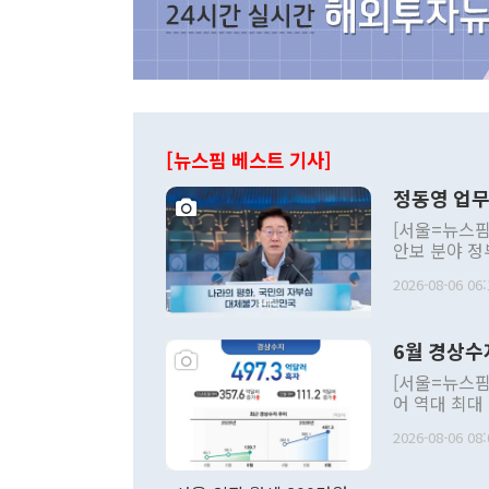
[뉴스핌 베스트 기사]
정동영 업무
[서울=뉴스핌
안보 분야 정
평화공존 발전
2026-08-06 06:
발언 중에는 
언한 것이 있
령은 공개적으
6월 경상수
주의적 희망에
관의 대북 정
[서울=뉴스핌
관 부처 장관
어 역대 최대
관의 무리한 
출 호조로 월
다. [정동영 통일부 장관이 지난달 23일 오후 서울 종로구 정부서울청사에
2026-08-06 08:
료=한국은행] 한국은행이 6일 발표한 '2026년 6월 국제수지(잠정)'에
서 취임 1주년 
면 지난 6월
부 장관 권한
1000만달러