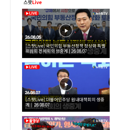
스팟
Live
[스팟Live] 국민의힘 부동산정책 정상화 특별
위원회 전체회의 생중계 | 26.08.07
[스팟Live] 더불어민주당 원내대책회의 생중
계｜26.08.07