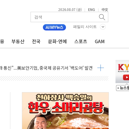
2026.08.07 (금)
ENG
中文
|
|
패밀리 사이트
금융
부동산
전국
문화·연예
스포츠
GAM
0대 남성 논둑서 숨진 채 발견
과 통신"...美보안기업, 중국제 공유기서 '백도어' 발견
정치를 좌시하지 않겠다"
석하는 한병도
 연속 MDRT 회원 수 세계 1위…국내 회원 34% 증가
멤버십 연계 배송 혜택 강화...새벽 배송 도입 예정
AI탭, 올해 안으로 부동산과 건강까지 영역 확장 예정
퓨처엠, LFP 장기공급 합의에 7%대 급등
LD CON SUMMIT 2026' 참가
기 매출 245억원…순이익 흑자 전환