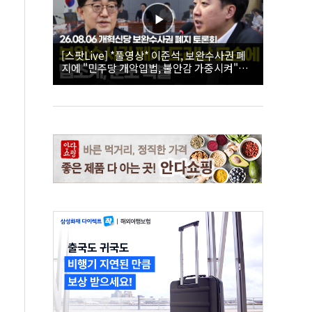
[스팟Live] *풀영상* 이준석, 보완수사권 폐
지에 "민주당 개악입법, 불안감 가중시켜"｜
26.08.06 개혁신당 보완수사권 폐지 토론회