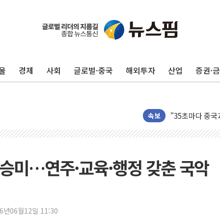
울
경제
사회
글로벌·중국
해외투자
산업
증권·
예천 실종신고 8
"35초마다 중국
한병도 "막말 
속보
원내대책회의 참
AIA그룹, 12년
[컨콜] 네이버, 
승미…연주·교육·행정 갖춘 국악
[컨콜] 네이버 
[특징주] 포스코
HDC랩스, 'BUI
26년06월12일 11:30
와이즈버즈, 상반