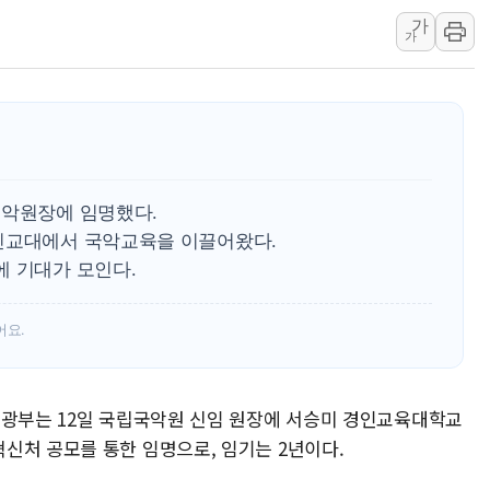
가
배준영 의원 "거
가
[컨콜] 네이버, 
[컨콜] 네이버,
美공화, 韓 '개
롯데쇼핑, 백화점
합수본, '투표율
국악원장에 임명했다.
교원그룹 펫 프렌들
인교대에서 국악교육을 이끌어왔다.
벤처업계 "정부 
에 기대가 모인다.
최영근 한국전광
뉴온 "어린이 성장
어요.
관광부는 12일 국립국악원 신임 원장에 서승미 경인교육대학교
신처 공모를 통한 임명으로, 임기는 2년이다.