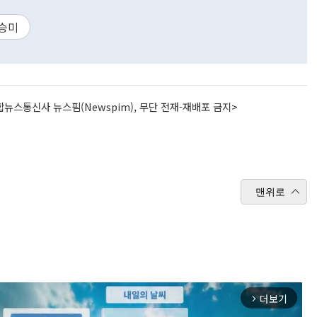
승미
뉴스통신사 뉴스핌(Newspim), 무단 전재-재배포 금지>
맨위로
더보기
arrow_forward_ios