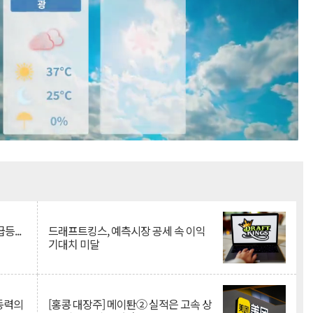
Mute
등...
드래프트킹스, 예측시장 공세 속 이익
기대치 미달
 동력의
[홍콩 대장주] 메이퇀② 실적은 고속 상