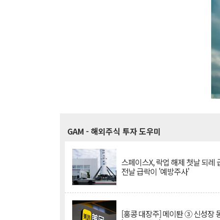
GAM
- 해외주식 투자 도우미
스페이스X, 락업 해제 첫날 되레 급
전날 급락이 '예방주사'
[홍콩 대장주] 메이퇀 ③ 신성장