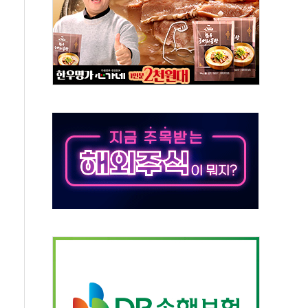
주 사용 형태에 따른 중과세는 과세 원칙 어긋나"
AI탭 월간 활성 이용자수 1000만 돌파
 "엔비디아와 공고한 파트너십 이어갈 예정"
정 정통망법'에 항의 서한…"표현의 자유 위협"
이 이끈 반등...2분기 영업이익 121% 급증
 조작 의혹' 서울·경기·충북 선관위 등 추가 압수수색
리 호텔 '키녹', 30일 2주년 기념 행사
세제개편안 환영...RSU 세제지원 긍정 검토되길"
 대표, ESG경영대상 환경부분 최우수상 수상
 제품 '매직키드', 출시 8개월에 매출 62억원"