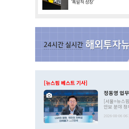
'폭발적 성장'
[뉴스핌 베스트 기사]
정동영 업무
[서울=뉴스핌
안보 분야 정
평화공존 발전
2026-08-06 06:
발언 중에는 
언한 것이 있
령은 공개적으