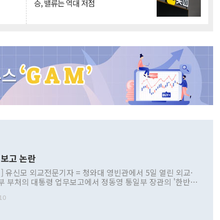
승, 밸류는 역대 저점
보고 논란
] 유신모 외교전문기자 = 청와대 영빈관에서 5일 열린 외교·
부 부처의 대통령 업무보고에서 정동영 통일부 장관의 '한반도
 구상'과 업무보고 발언이 논란을 빚고 있다. 이날 정 장관의
10
정부 내 조율을 거치지 않은 사안을 정책으로 추진하겠다고 공
는가 하면 사실 관계에 맞지 않은 설명도 있었다. 이재명 대통
로 신중을 기해 달라고 경고했고, 조현 외교부 장관은 '이상