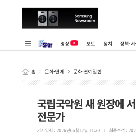
영상
포토
정치
정책·서
홈
문화·연예
문화·연예일반
국립국악원 새 원장에 서
전문가
기사입력 :
2026년06월12일 11:30
최종수정 :
20