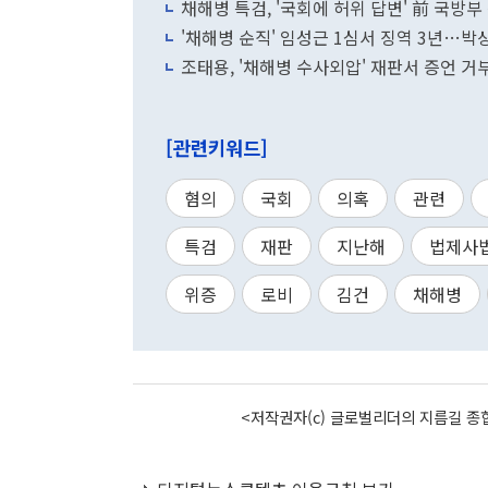
채해병 특검, '국회에 허위 답변' 前 국방
'채해병 순직' 임성근 1심서 징역 3년…박
조태용, '채해병 수사외압' 재판서 증언 
[관련키워드]
혐의
국회
의혹
관련
특검
재판
지난해
법제사
위증
로비
김건
채해병
<저작권자(c) 글로벌리더의 지름길 종합