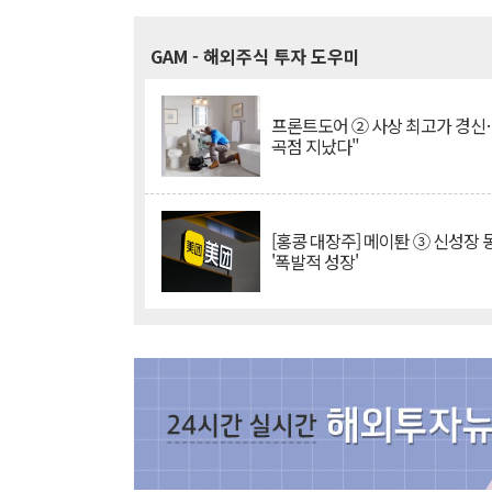
GAM
- 해외주식 투자 도우미
프론트도어 ② 사상 최고가 경신
곡점 지났다"
[홍콩 대장주] 메이퇀 ③ 신성장
'폭발적 성장'