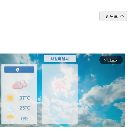
맨위로
더보기
arrow_forward_ios