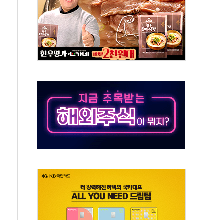
-서울시 '정책 엇박자'
생애최초만 경쟁 치열
래·ETF 매수에도 고유가·금리·입법 지연 '삼중 부담'
...석유·가스주 올랐지만 빈그룹이 상쇄
총수요 104.3GW 기록
 위기 고조되는 또 다른 중동 화약고
름나기 [뉴스핌 줌인]
 실시