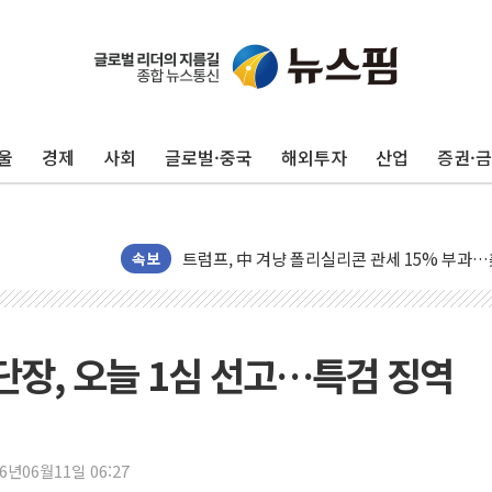
울
경제
사회
글로벌·중국
해외투자
산업
증권·
李 "해남 태양광, 대한민국 다음 100년 밑거
李 대통령, '6시간 마라톤 부동산 2차 회의' 
트럼프, 中 겨냥 폴리실리콘 관세 15% 부과
[사진] 빈살만과 에르도안의 만남
속보
이란와이어 "이란 최고지도자 위독…곧 사망해
남동발전, 해남군에 국내 최대 규모 400MW 
[인도증시] 중동 불안 속 유가 상승에 소폭 하락
단장, 오늘 1심 선고…특검 징역
황희 '폐버스 청년주택' SNS 글 역풍에 "정부
폭염 누그러지고 가뭄 숙지나...경북동해안권 8
사우디·튀르키예·파키스탄, '공동방위협정' 체
26년06월11일 06:27
신길동 신축도 3.3㎡당 7250만원…써밋 클라