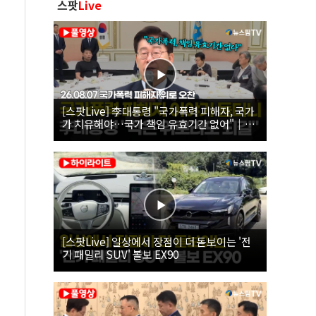
스팟
Live
[스팟Live] 李대통령 "국가폭력 피해자, 국가
가 치유해야…국가 책임 유효기간 없어"｜
26.08.07 국가폭력 피해자 위로 오찬
[스팟Live] 일상에서 장점이 더 돋보이는 '전
기 패밀리 SUV' 볼보 EX90