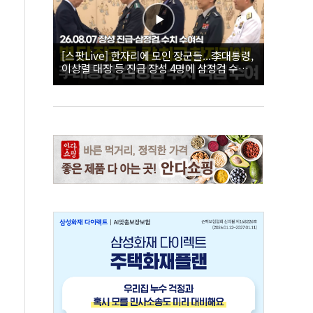
[스팟Live] 한자리에 모인 장군들...李대통령,
이상렬 대장 등 진급 장성 4명에 삼정검 수치
직접 수여｜26.08.07 장성 진급·삼정검 수치
수여식