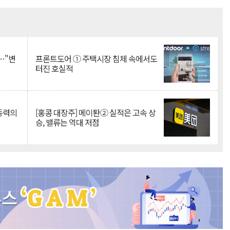
Mute
…"변
프론트도어 ① 주택시장 침체 속에서도
터진 호실적
 동력의
[홍콩 대장주] 메이퇀② 실적은 고속 상
승, 밸류는 역대 저점