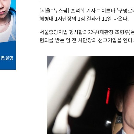
[서울=뉴스핌] 홍석희 기자 = 이른바 '구명
해병대 1사단장의 1심 결과가 11일 나온다.
서울중앙지법 형사합의22부(재판장 조형우)는
혐의를 받는 임 전 사단장의 선고기일을 연다.