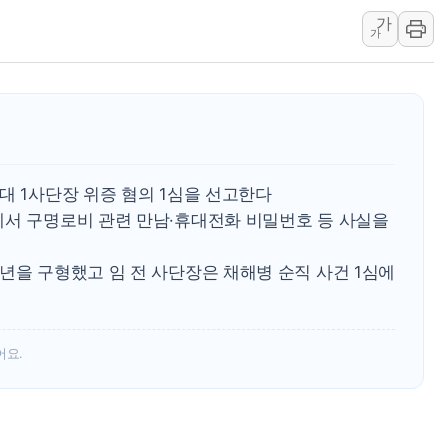
가
용산공원·그린벨트로 또 충돌…반복되는 국토부
가
[AI 부동산 투데이] 특공 전략도 '극과 극'…
[코인시황] 비트코인 6만4000달러대 횡보…고
[베트남 증시] 유동성 부진 지속, 강보합 마감
'찜통더위'에 전력수요 역대 최고치 경신…한낮 
후티 반군, 예멘 정부군과 사우디 동시 공격…
대 1사단장 위증 혐의 1심을 선고한다
42.5도 역대급 폭염…동물들도 특별식으로 여
에서 구명로비 관련 만남·휴대전화 비밀번호 등 사실을
경찰, 9월부터 '가족 사건' 못 맡는다…상피제
포스코홀딩스, 포스코인터·DX 지분 일부 매각
년을 구형했고 임 전 사단장은 채해병 순직 사건 1심에
어요.