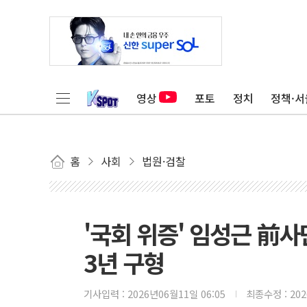
영상
포토
정치
정책·서
홈
사회
법원·검찰
'국회 위증' 임성근 前사
3년 구형
기사입력 :
2026년06월11일 06:05
최종수정 :
20