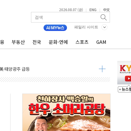
2026.08.07 (금)
ENG
中文
|
|
패밀리 사이트
금융
부동산
전국
문화·연예
스포츠
GAM
름…수도권 집중 완화 전환점"
주재… "전폭적 공급 확대·속도전 총력"
…美 태양광주 급등
도 놀랍지 않아"
태양광 착공…여의도 1.6배 규모
...금융주 낙폭 커
정책 아냐" 해명
~9일 최대 100mm 호우
결… 수니파 국가들의 새 안보 협력 구도
비온 59㎡ 18억원대