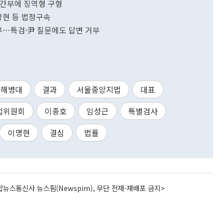
부 간부에 징역형 구형
상현 등 법정구속
거부…특검·尹 질문에도 답변 거부
해병대
결과
서울중앙지법
대표
법위원회
이종호
임성근
특별검사
이명현
결심
법률
뉴스통신사 뉴스핌(Newspim), 무단 전재-재배포 금지>