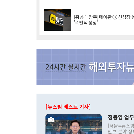
[홍콩 대장주] 메이퇀 ③ 신성장
'폭발적 성장'
[뉴스핌 베스트 기사]
정동영 업무
[서울=뉴스핌
안보 분야 정