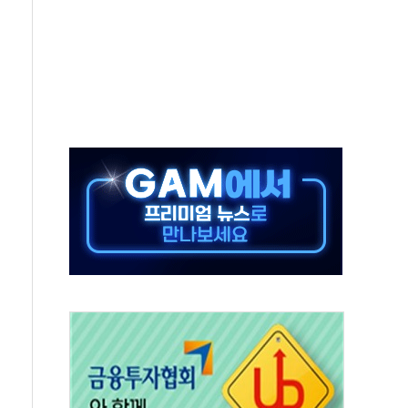
위 상승으로 피서객 7명 고립…전원 구조
별똥별 멍' 운영…페르세우스 유성우 관측
시간당 50mm 이상 폭우…호우경보 발효
0대 숨져…온열질환 여부 조사
능시험 오전 집중 편성…체감온도 38도 넘으면 중단
누르기 방지법' 전면 재검토 지시