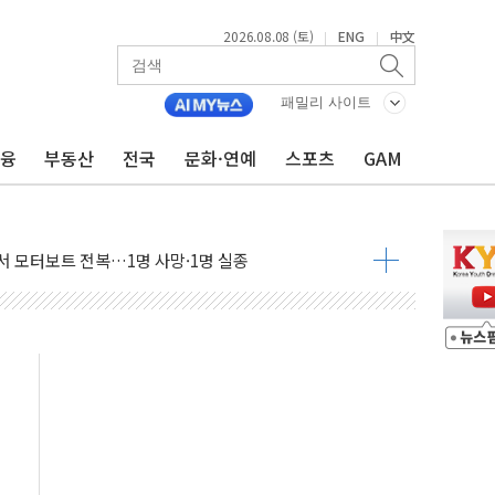
2026.08.08 (토)
ENG
中文
|
|
만지작…공습 한계·탄약 부족 현실화
 최대 50㎜ 폭우…강원 동해안 강한 비 어어져
패밀리 사이트
…60대 환경미화원 수거차에 치여 사망
금융
부동산
전국
문화·연예
스포츠
GAM
흉기 난동…60대 남성 2명 숨져
손해 보는 일 없게"…'결혼 페널티' 22개 과제 손본다
서 모터보트 전복…1명 사망·1명 실종
자 기림의 날 참석..."국제적 시민 연대로 목소리 내야"
질 중 실종 60대 나흘만에 숨진 채 발견
 흉기 살해 10대 아들 체포
 '뻔뻔' 받아친 정청래…제주 연설서 신경전 고조
재검토 지시…與 "적극 환영"·野 "졸속 국정"
주의보…10일까지 최대 3.5m 높은 물결
사망 23명…정부, 비상대응기구 가동
, 수도 베이징도 부동산 규제 철폐