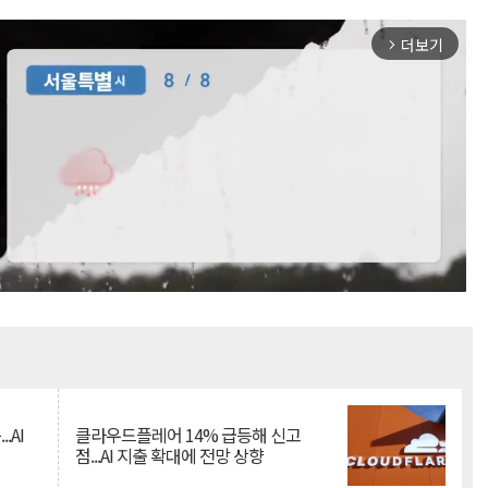
더보기
arrow_forward_ios
Mute
.AI
클라우드플레어 14% 급등해 신고
점...AI 지출 확대에 전망 상향