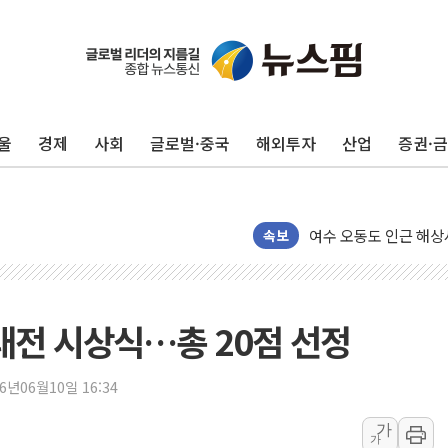
美, 이란전 출구전략 
강릉·동해·삼척 시간당
폐기물 수거하다 참변
울
경제
사회
글로벌·중국
해외투자
산업
증권·
서울 중랑구 주택가서 
李대통령 "결혼 때문에 
여수 오동도 인근 해상
추미애, '위안부' 피해
속보
인천 선재도 갯벌서 해루
인천서 말다툼 중 어머니
'화합' 꺼낸 김민석에
 대전 시상식…총 20점 선정
李대통령, ISA 개편 
동해중부 전 해상 풍랑
26년06월10일 16:34
연일 폭염에 온열질환 
가
가
中 전방위 아파트 부양