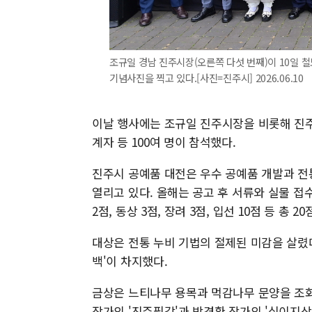
조규일 경남 진주시장(오른쪽 다섯 번째)이 10일 
기념사진을 찍고 있다.[사진=진주시] 2026.06.10
이날 행사에는 조규일 진주시장을 비롯해 진주
계자 등 100여 명이 참석했다.
진주시 공예품 대전은 우수 공예품 개발과 전
열리고 있다. 올해는 공고 후 서류와 실물 접수
2점, 동상 3점, 장려 3점, 입선 10점 등 총 2
대상은 전통 누비 기법의 절제된 미감을 살렸다
백'이 차지했다.
금상은 느티나무 용목과 먹감나무 문양을 조화
작가의 '진주필갑'과 박경환 작가의 '십이지상