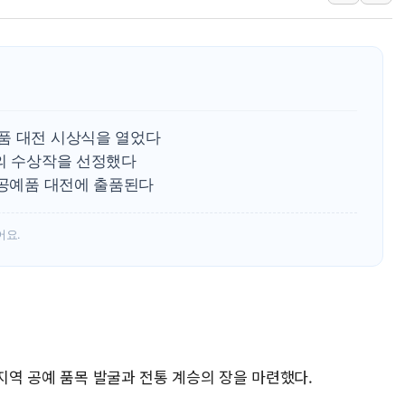
인제 용대리 계곡서 수
동해시, 11~14일 '
강원 중·남부 동해안 
청양 밭에서 일하던 9
폭염에 車 운전면허 기
품 대전 시상식을 열었다
李대통령, 'ISA·주가
점의 수상작을 선정했다
 공예품 대전에 출품된다
어요.
 지역 공예 품목 발굴과 전통 계승의 장을 마련했다.