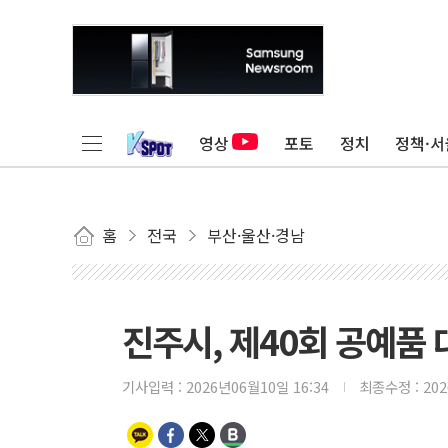
영상
포토
정치
정책·서
홈
전국
부산·울산·경남
진주시, 제40회 공예품
기사입력 :
2026년06월10일 16:34
최종수정 :
20