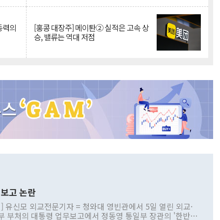
 동력의
[홍콩 대장주] 메이퇀② 실적은 고속 상
승, 밸류는 역대 저점
보고 논란
] 유신모 외교전문기자 = 청와대 영빈관에서 5일 열린 외교·
부 부처의 대통령 업무보고에서 정동영 통일부 장관의 '한반도