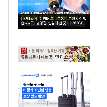
[스팟Live] “정청래 후보 그동안 고생 많이 했
습니다”…송영길, 연임에 선 긋기 | 26.08.08
더불어민주당 당대표·최고위원 후보 제주 합
동연설회