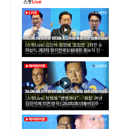
스팟
Live
[스팟Live] 김민석·정청래 ‘초접전’ 2차전 승
자는?...제3차 정기전국당원대회 후보자 인천
합동연설회 생중계 | 26.08.08
[스팟Live] 정청래 “뻔뻔하다”…‘화합’ 꺼낸
김민석에 정면 반격 | 26.08.08 더불어민주당
당대표·최고위원 후보 제주 합동연설회