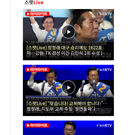
스팟
Live
[스팟Live] 정청래 대구 승리에도 1622표
차…강원·TK 경선 이긴 김민석 1위 수성 |
26.08.09 더불어민주당 당대표·최고위원 후
보 대구·경북 합동연설회
[스팟Live] “맞습니다! 교체해야 합니다!”…
정청래, 지도부 교체 주장 ‘정면돌파’ |
26.08.09 더불어민주당 당대표·최고위원 후
보 대구·경북 합동연설회