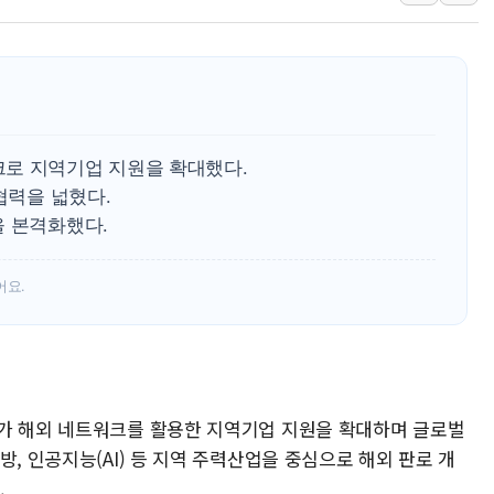
정재헌 CEO, SKT 장기고
최태원, 노소영에 9440억
하나금융, 명동 소상공인에 
인천시 광복절 현수막 '태
병무청, 보충역 전면 손질…
로 지역기업 지원을 확대했다.
홈플러스發 대형마트 판매,
협력을 넓혔다.
을 본격화했다.
윤준병·이해민 의원, '정부
'호우·산사태 주의보' 울진 
어요.
여야, 황희 '버스 하우스' 공
풀무원재단, '국제과학연극제
현대그린푸드 '텍사스로드하
與 "세제개편안 8월 말 당
가 해외 네트워크를 활용한 지역기업 지원을 확대하며 글로벌
, 인공지능(AI) 등 지역 주력산업을 중심으로 해외 판로 개
.