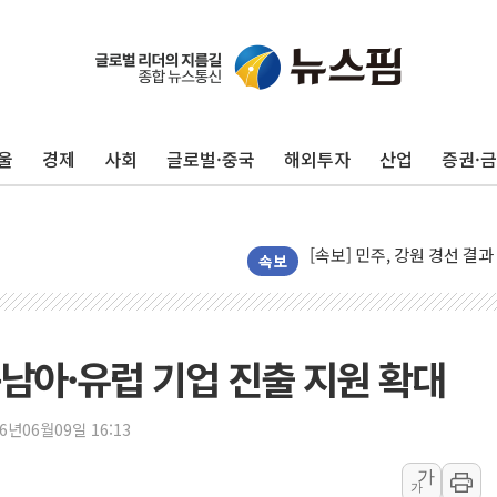
울
경제
사회
글로벌·중국
해외투자
산업
증권·
[종합] 김민석, 정청래에 누적 '
속보
민주당 경북도당위원장에 오중
인천서 말다툼 중 어머니 살
김민석, 강원·대구·경북 경선서
남아·유럽 기업 진출 지원 확대
[속보] 민주, 강원·대구·경북 
[속보] 민주, 경북 경선 결과 
26년06월09일 16:13
[속보] 민주, 대구 경선 결과 
가
가
[속보] 민주, 강원 경선 결과 