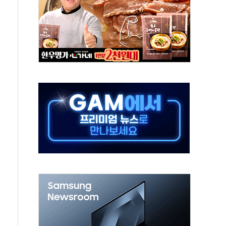
객 400명 맞이…"마음 잇는 시간 되길"
 지급 확정되나…재상고 앞두고 막판 셈법
'행복상자' 전달
극기 거꾸로' 논란…이틀만에 철거
 예술·체육요원 최대 33% 감축
 역대 최대폭 감소한 9.4%↓…유통업계 양극화 심화
 특사'로 콜롬비아 대통령 취임식 참석
시간당 30mm 강한 비...호우 피해 없어
방…野 "청년 우롱 기괴" vs 與 "송구한 해프닝"
 2026'서 어린이 과학연극 2편 수상
우스' 잠실점, 직장인 핫플레이스로 부상
정 조율 완료…초고가·비거주 1주택 등 여론 수렴"