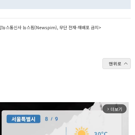
뉴스통신사 뉴스핌(Newspim), 무단 전재-재배포 금지>
맨위로
더보기
arrow_forward_ios