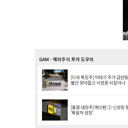
GAM
- 해외주식 투자 도우미
[미국 특징주] 빅테크 주가 급반등..
불안 잦아들고 낙관론 되살아나
[홍콩 대장주] 메이퇀 ③ 신성장
'폭발적 성장'