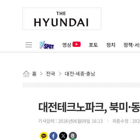
영상
포토
정치
정책·서
홈
전국
대전·세종·충남
대전테크노파크, 북미·동
기사입력 :
2026년06월09일 16:13
최종수정 :
20