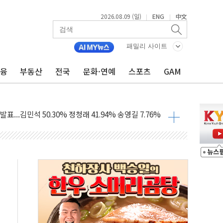
2026.08.09 (일)
ENG
中文
|
|
패밀리 사이트
금융
부동산
전국
문화·연예
스포츠
GAM
1.48%p' 차 선두 유지...金 46.01% vs 鄭 44.53%
기 당선...합산득표율 68.63%
해 10대 구속…범행 후 반려견도 죽여
 정청래에 승리…金 48.54% vs 鄭 44.40%
경선 결과...김민석 48.54% 정청래 44.40%
발표...김민석 47.37% 정청래 45.71% 송영길 6.92%
발표...정청래 47.82% 김민석 46.35% 송영길 5.83%
발표...김민석 50.30% 정청래 41.94% 송영길 7.76%