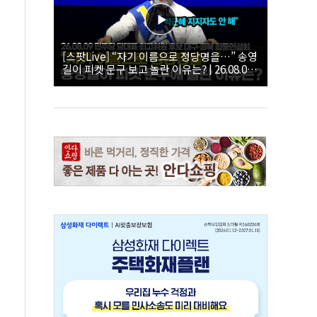
[스팟Live] “자기 이름으로 정당명을…” 송영
길이 피켓 문구 보고 놀란 이유는? | 26.08.09
더불어민주당 당대표·최고위원 후보 대구·경
북 합동연설회