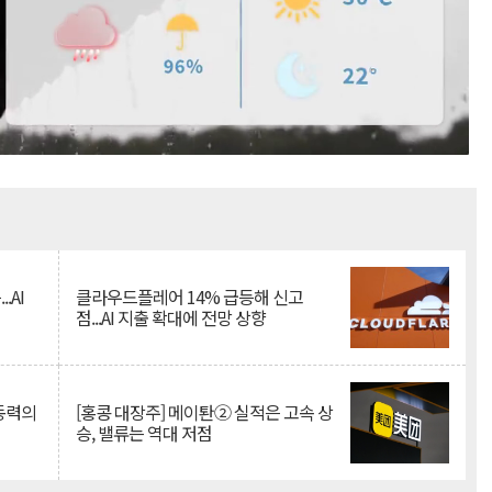
Mute
.AI
클라우드플레어 14% 급등해 신고
점...AI 지출 확대에 전망 상향
 동력의
[홍콩 대장주] 메이퇀② 실적은 고속 상
승, 밸류는 역대 저점