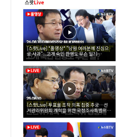
스팟
Live
[스팟Live] *풀영상* "당원 여러분께 진심으
로 사과"...고개 숙인 한병도 무슨 일? |
26.08.10 더불어민주당 원내대책회의
[스팟Live] 투표율 조작 의혹 집중 추궁…선
거관리위원회 개혁을 위한 국정조사특별위원
회 | 26.08.10