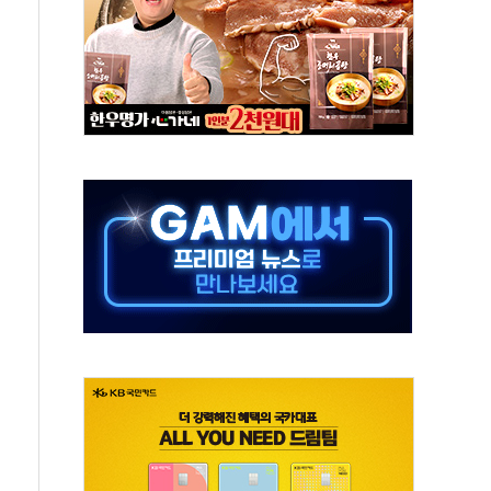
곳 '한계기업'…5년 새 2배 늘어
익 4억7000만원…흑자전환 성공
플랫폼 '오랄로이드' PCT 국제특허 출원 완료
호 춘추관장 사의…청와대 인사 개편 주목
전소와 20년 O&M 계약
'원픽이앤씨' 인수
 기반 국내 AX 사업 확대
주담대는 '잠금'…자체 제한 장기화
인니 위성통신사에 연 30억원 공급 계약"