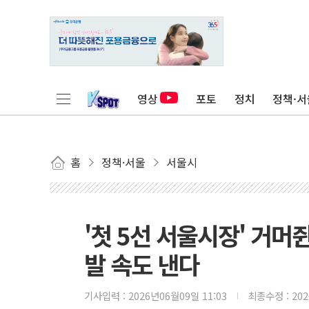
영상
포토
정치
정책·서
홈
정책·서울
서울시
'첫 5선 서울시장' 거
발 속도 낸다
기사입력 :
2026년06월09일 11:03
최종수정 :
20