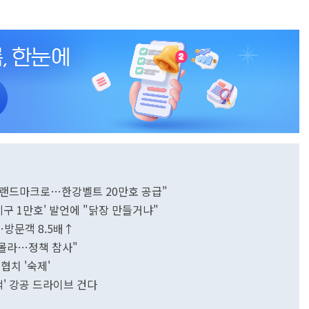
권 랜드마크로…한강벨트 20만호 공급"
지구 1만호' 발언에 "닭장 만들거냐"
…방문객 8.5배↑
 몰라…정책 참사"
 협치 '숙제'
책' 강공 드라이브 건다