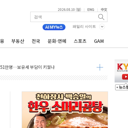
2026.08.10 (월)
ENG
中文
|
|
패밀리 사이트
금융
부동산
전국
문화·연예
스포츠
GAM
AI 데이터센터 구축 업무협약
영양제 '마그네코어' 출시
151만명…보유세 부담이 키웠나
자사 '이른둥이 지원사업'에 기부…생명의 시작 응원
000곳 10월 만료...중기부, 갱신 지원 간소화
쉼터 차량지원사업 참여기관 모집
어 '디에이치방배'에도 1000억원씩 푼다
이오 인재 육성…'셀인' 교육 돌입
비강 스프레이 '콜드마스크' 공급
이틀간 "택배 쉽니다"
할 때 호텔은 71%↑…선별 투자 확산