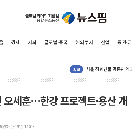
울
경제
사회
글로벌·중국
해외투자
산업
증권·
GS건설, LS일렉트릭과 
삼진제약, 마그네슘 복합 
서울 집합건물 공동명의 
제이비피코리아, 대한적십
속보
온누리상품권 가맹점 14만7
신한은행, 학대피해아동
"잔금대출 비상"…수원 이
머쥔 오세훈…한강 프로젝트·용산 개
셀트리온, 미취업 청년 바
한미사이언스 온라인팜, 
CJ대한통운, 14일부터 
26년06월09일 11:03
물류센터 거래 43% 감소