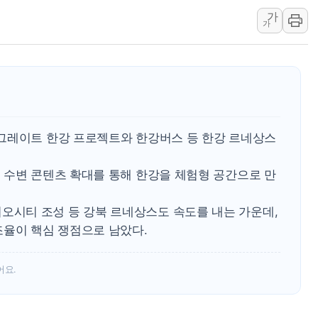
가
건설 외감기업 10곳 중 1
가
씨티케이, 올 2분기 영업
킵스파마, 경구 약물전달 
李대통령 '최측근' 김상
유니슨, 제주 어름비풍력발
이렘, 신재생에너지 기업 
그레이트 한강 프로젝트와 한강버스 등 한강 르네상스
폴라리스오피스, 아틀라시안
은행권, 집단대출 열어도 
 수변 콘텐츠 확대를 통해 한강을 체험형 공간으로 만
비츠로시스 "비츠로일렉, 
시티 조성 등 강북 르네상스도 속도를 내는 가운데,
조율이 핵심 쟁점으로 남았다.
어요.