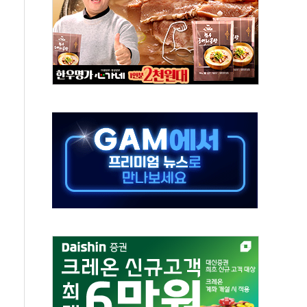
비온 59㎡ 18억원대
-서울시 '정책 엇박자'
생애최초만 경쟁 치열
래·ETF 매수에도 고유가·금리·입법 지연 '삼중 부담'
...석유·가스주 올랐지만 빈그룹이 상쇄
총수요 104.3GW 기록
 위기 고조되는 또 다른 중동 화약고