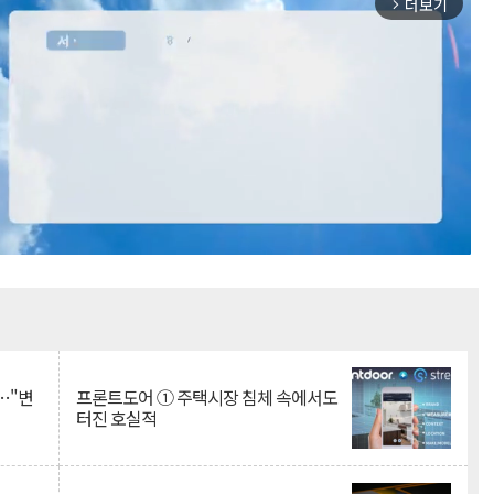
더보기
arrow_forward_ios
Mute
…"변
프론트도어 ① 주택시장 침체 속에서도
터진 호실적