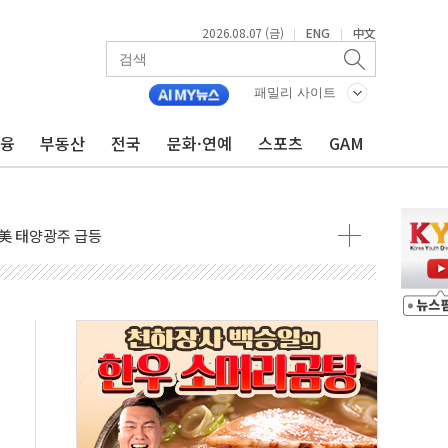
2026.08.07 (금)
ENG
中文
|
|
자 7359명 끝까지 찾겠다"
패밀리 사이트
 톤 낮춰
항시 '시끌'
금융
부동산
전국
문화·연예
스포츠
GAM
름…수도권 집중 완화 전환점"
주재… "전폭적 공급 확대·속도전 총력"
…美 태양광주 급등
도 놀랍지 않아"
태양광 착공…여의도 1.6배 규모
...금융주 낙폭 커
정책 아냐" 해명
~9일 최대 100mm 호우
결… 수니파 국가들의 새 안보 협력 구도