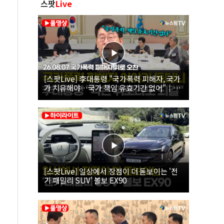
스팟
Live
[스팟Live] 李대통령 "국가폭력 피해자, 국가
가 치유해야…국가 책임 유효기간 없어"｜
26.08.07 국가폭력 피해자 위로 오찬
[스팟Live] 일상에서 장점이 더 돋보이는 '전
기 패밀리 SUV' 볼보 EX90