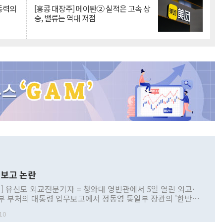
 동력의
[홍콩 대장주] 메이퇀② 실적은 고속 상
승, 밸류는 역대 저점
보고 논란
] 유신모 외교전문기자 = 청와대 영빈관에서 5일 열린 외교·
부 부처의 대통령 업무보고에서 정동영 통일부 장관의 '한반도
 구상'과 업무보고 발언이 논란을 빚고 있다. 이날 정 장관의
10
정부 내 조율을 거치지 않은 사안을 정책으로 추진하겠다고 공