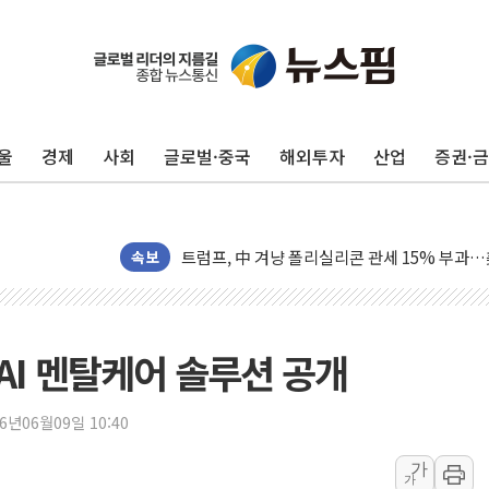
보훈부, 미 DPAA와 MOU… "6·25 미군 실종
트럼프 "금리 내려야"…파월 때와 달리 워시엔
특정 정치인 측근 포항시 정책특보 내정설...포
울
경제
사회
글로벌·중국
해외투자
산업
증권·
李 "해남 태양광, 대한민국 다음 100년 밑거
李 대통령, '6시간 마라톤 부동산 2차 회의' 
트럼프, 中 겨냥 폴리실리콘 관세 15% 부과
속보
[사진] 빈살만과 에르도안의 만남
이란와이어 "이란 최고지도자 위독…곧 사망해
남동발전, 해남군에 국내 최대 규모 400MW 
 AI 멘탈케어 솔루션 공개
[인도증시] 중동 불안 속 유가 상승에 소폭 하락
황희 '폐버스 청년주택' SNS 글 역풍에 "정부
26년06월09일 10:40
폭염 누그러지고 가뭄 숙지나...경북동해안권 8
가
사우디·튀르키예·파키스탄, '공동방위협정' 체
가