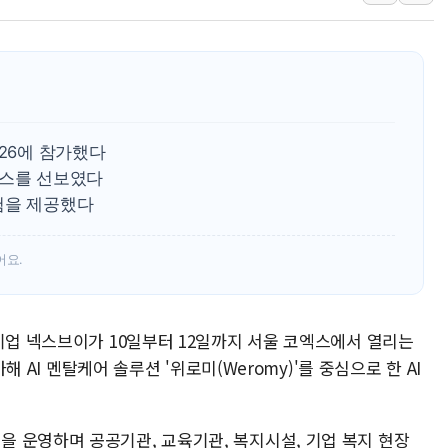
신길동 신축도 3.3㎡당 7250만원…써밋 클라
용산공원·그린벨트로 또 충돌…반복되는 국토부
[AI 부동산 투데이] 특공 전략도 '극과 극'…
[코인시황] 비트코인 6만4000달러대 횡보…고
[베트남 증시] 유동성 부진 지속, 강보합 마감
026에 참가했다
'찜통더위'에 전력수요 역대 최고치 경신…한낮 
비스를 선보였다
후티 반군, 예멘 정부군과 사우디 동시 공격…
험을 제공했다
어요.
기업 넥스브이가 10일부터 12일까지 서울 코엑스에서 열리는
가해 AI 멘탈케어 솔루션 '위로미(Weromy)'를 중심으로 한 AI
 운영하며 공공기관, 교육기관, 복지시설, 기업 복지 현장