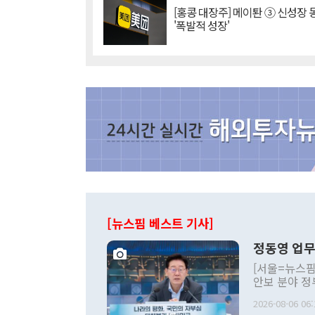
[홍콩 대장주] 메이퇀 ③ 신성장
'폭발적 성장'
[뉴스핌 베스트 기사]
정동영 업무
[서울=뉴스핌
안보 분야 정
평화공존 발전
2026-08-06 06:
발언 중에는 