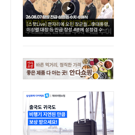
[스팟Live] 한자리에 모인 장군들...李대통령,
이상렬 대장 등 진급 장성 4명에 삼정검 수치
직접 수여｜26.08.07 장성 진급·삼정검 수치
수여식