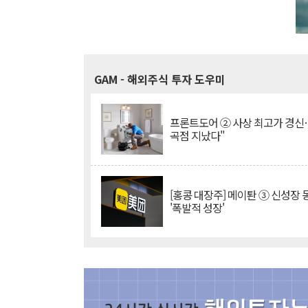
GAM
- 해외주식 투자 도우미
프론트도어 ② 사상 최고가 경신
곡점 지났다"
[홍콩 대장주] 메이퇀 ③ 신성장
'폭발적 성장'