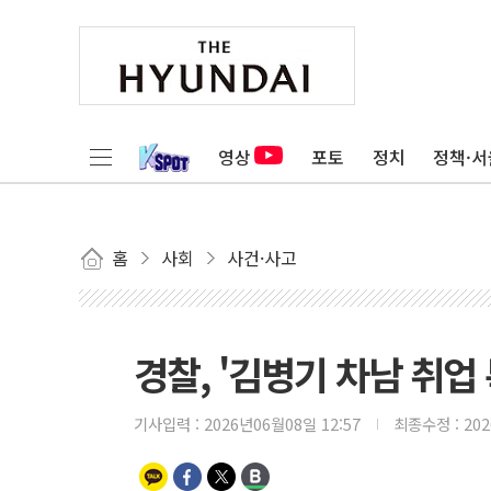
영상
포토
정치
정책·서
홈
사회
사건·사고
경찰, '김병기 차남 취업
기사입력 :
2026년06월08일 12:57
최종수정 :
20