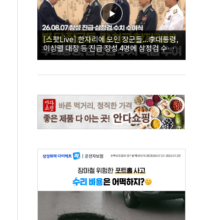
[스팟Live] 한자리에 모인 장군들...李대통령,
이상렬 대장 등 진급 장성 4명에 삼정검 수치
직접 수여｜26.08.07 장성 진급·삼정검 수치
수여식