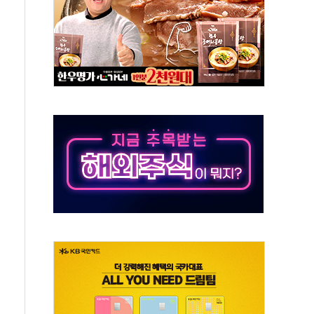
…9월 금리 인상 기대 후퇴
체결
라우드플레어·태양광주↑ VS 트레이드데스크·웬디스↓
종자 7359명 끝까지 찾겠다"
 톤 낮춰
항시 '시끌'
름…수도권 집중 완화 전환점"
 주재… "전폭적 공급 확대·속도전 총력"
…美 태양광주 급등
해도 놀랍지 않아"
태양광 착공…여의도 1.6배 규모