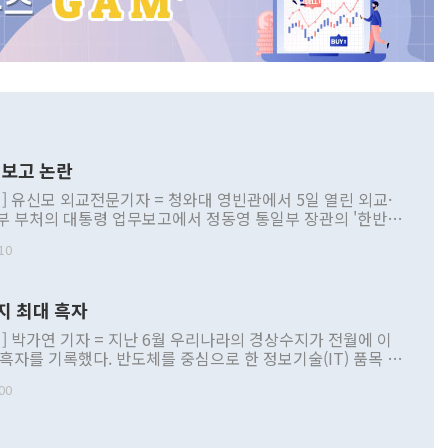
보고 논란
] 유신모 외교전문기자 = 청와대 영빈관에서 5일 열린 외교·
부 부처의 대통령 업무보고에서 정동영 통일부 장관의 '한반도
 구상'과 업무보고 발언이 논란을 빚고 있다. 이날 정 장관의
10
정부 내 조율을 거치지 않은 사안을 정책으로 추진하겠다고 공
는가 하면 사실 관계에 맞지 않은 설명도 있었다. 이재명 대통
로 신중을 기해 달라고 경고했고, 조현 외교부 장관은 '이상
지 최대 흑자
 근거한 비현실적 구상'이라는 비판을 내놨다. 그동안 정 장
책 관련 발언이 물의를 빚은 적은 여러 번 있지만 대통령과 유
] 박가연 기자 = 지난 6월 우리나라의 경상수지가 전월에 이
이 공개적으로 부정적 입장을 표명한 것은 이례적이다. 정 장
 흑자를 기록했다. 반도체를 중심으로 한 정보기술(IT) 품목 수
대북 접근법과 월권을 제어해야 한다는 목소리도 높아지고 있
간 상품수출이 처음으로 1000억달러를 넘어선 영향이다. [자
00
 따르
기자간담회를 하고 있다. [사진=통일부] 2026.07.23 ◆통일
 경상수지는 497억3000만달러 흑자로 집계됐다. 전월(386억
 넘어선 주장 정 장관은 이날 업무보고에서 '한반도 평화공존
)에 이어 두 달 연속 월간 기준 역대 최대 기록을 갈아치웠다.
 설명하면서 이재명 정부 2년차 핵심 과제로 상호 존중·평화