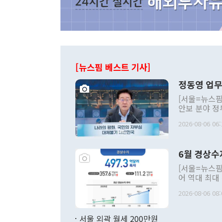
[뉴스핌 베스트 기사]
정동영 업무
[서울=뉴스핌
안보 분야 정
평화공존 발전
2026-08-06 06:
발언 중에는 
언한 것이 있
령은 공개적으
6월 경상수
주의적 희망에
관의 대북 정
[서울=뉴스핌
관 부처 장관
어 역대 최대
관의 무리한 
출 호조로 월
다. [정동영 통일부 장관이 지난달 23일 오후 서울 종로구 정부서울청사에
2026-08-06 08:
료=한국은행] 한국은행이 6일 발표한 '2026년 6월 국제수지(잠정)'에
서 취임 1주년 
면 지난 6월
부 장관 권한
1000만달러
서울 외곽 월세 200만원
발전 구상'을