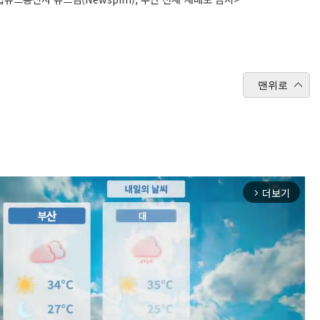
맨위로
더보기
arrow_forward_ios