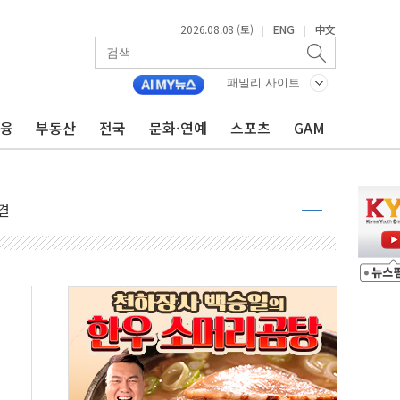
2026.08.08 (토)
ENG
中文
|
|
패밀리 사이트
금융
부동산
전국
문화·연예
스포츠
GAM
동결 전망 우세
체결… 이스라엘·이란 위협에 맞설 자체 억지력 강화
 다음 주"
령…트럼프 제동
 이상 '올스톱'… 美 해상봉쇄 영향
개입했나" 촉각
용 쇼크에 반도체주 '활짝'
우려 후퇴…나스닥 선물 1%대 상승