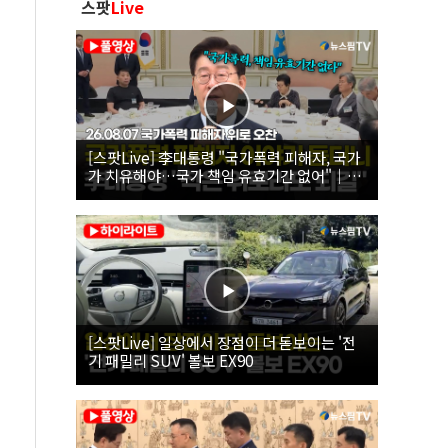
스팟
Live
[스팟Live] 李대통령 "국가폭력 피해자, 국가
가 치유해야…국가 책임 유효기간 없어"｜
26.08.07 국가폭력 피해자 위로 오찬
[스팟Live] 일상에서 장점이 더 돋보이는 '전
기 패밀리 SUV' 볼보 EX90