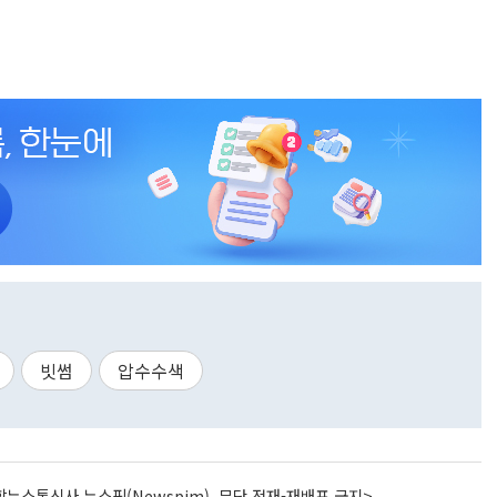
빗썸
압수수색
뉴스통신사 뉴스핌(Newspim), 무단 전재-재배포 금지>