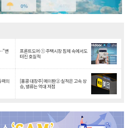
Mute
…"변
프론트도어 ① 주택시장 침체 속에서도
터진 호실적
 동력의
[홍콩 대장주] 메이퇀② 실적은 고속 상
승, 밸류는 역대 저점