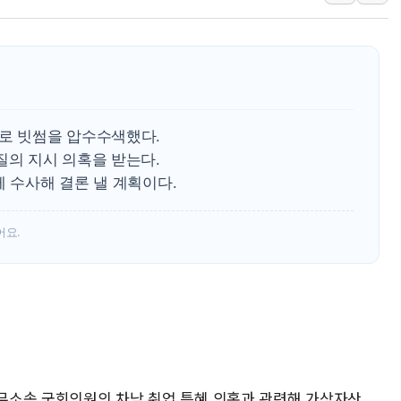
[종합] 美 7월 고용 2만3000명 감소 '쇼크'
[사진] 이슬람 수니파 3개국, 공동방위협정 
뉴욕증시 개장 전 특징주...아틀라시안·클
보훈부, 미 DPAA와 MOU… "6·25 미군 실
트럼프 "금리 내려야"…파월 때와 달리 워시엔
으로 빗썸을 압수수색했다.
특정 정치인 측근 포항시 정책특보 내정설...포
질의 지시 의혹을 받는다.
李 "해남 태양광, 대한민국 다음 100년 밑거
께 수사해 결론 낼 계획이다.
李 대통령, '6시간 마라톤 부동산 2차 회의'
트럼프, 中 겨냥 폴리실리콘 관세 15% 부과
어요.
[사진] 빈살만과 에르도안의 만남
이란와이어 "이란 최고지도자 위독…곧 사망
남동발전, 해남군에 국내 최대 규모 400MW 
 무소속 국회의원의 차남 취업 특혜 의혹과 관련해 가상자산