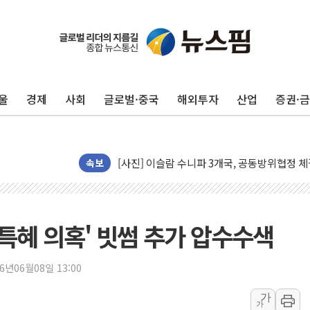
울
경제
사회
글로벌·중국
해외투자
산업
증권·
미 연준 매파 기세 꺾이나…고용 감소에 9월 
속보
[종합] 이슬람 수니파 3국, '공동방위협정' 
트럼프, 백신·자폐증 행정명령 검토…"이르면
美 항소법원, 백악관 무도회장 공사 중단 명
 특혜 의혹' 빗썸 추가 압수수색
이란 핵심 원유 수출항 '하르그섬', 최근 1주일
美 고용 쇼크에 엔화 장중 급등…시장은 "또 
26년06월08일 13:00
[AI MY 뉴스] 뉴욕 반도체주 프리뷰...美 고
뉴욕증시 프리뷰, 美 고용 쇼크에 금리 인상 
가
가