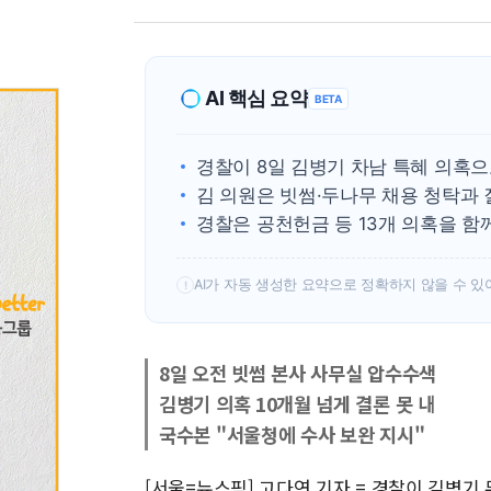
AI 핵심 요약
BETA
경찰이 8일 김병기 차남 특혜 의혹
김 의원은 빗썸·두나무 채용 청탁과 
경찰은 공천헌금 등 13개 의혹을 함
AI가 자동 생성한 요약으로 정확하지 않을 수 있
!
8일 오전 빗썸 본사 사무실 압수수색
김병기 의혹 10개월 넘게 결론 못 내
국수본 "서울청에 수사 보완 지시"
[서울=뉴스핌] 고다연 기자 = 경찰이 김병기