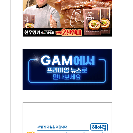
중 완화 전환점"
적 공급 확대·속도전 총력"
 급등
않아"