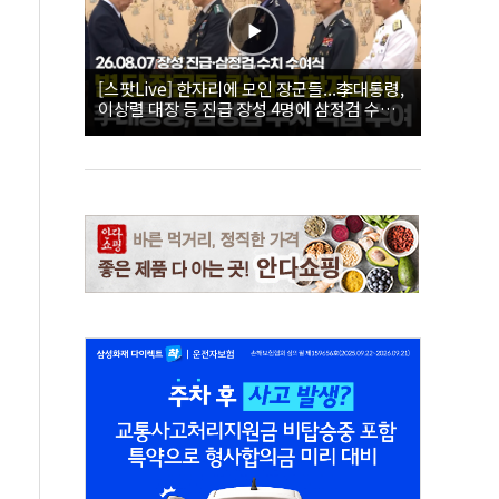
[스팟Live] 한자리에 모인 장군들...李대통령,
이상렬 대장 등 진급 장성 4명에 삼정검 수치
직접 수여｜26.08.07 장성 진급·삼정검 수치
수여식