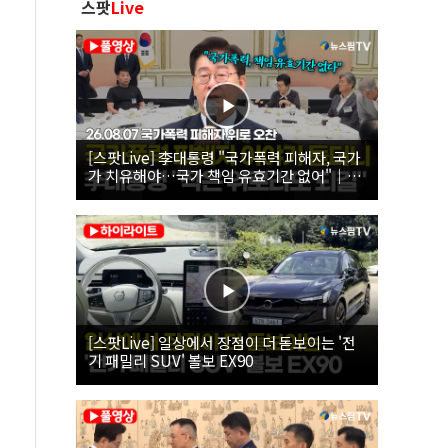
스팟
Live
[스팟Live] 李대통령 "국가폭력 피해자, 국가
가 치유해야…국가 책임 유효기간 없어"｜
26.08.07 국가폭력 피해자 위로 오찬
[스팟Live] 일상에서 장점이 더 돋보이는 '전
기 패밀리 SUV' 볼보 EX90