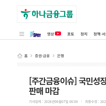
영상
포토
정치
정책·서
홈
증권·금융
은행
[주간금융이슈] 국민성
판매 마감
기사입력 :
2026년06월07일 06:00
최종수정 :
20