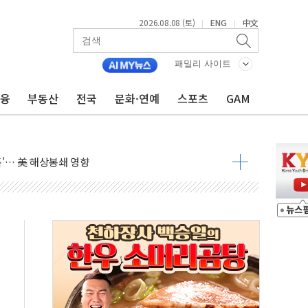
2026.08.08 (토)
ENG
中文
|
|
낮아지며 상승… STOXX 600 지수는 나흘 연속 최고치
세
패밀리 사이트
엘·이란 위협에 맞설 자체 억지력 강화
금융
부동산
전국
문화·연예
스포츠
GAM
동
톱'… 美 해상봉쇄 영향
각
체주 '활짝'
스닥 선물 1%대 상승
상 기대 후퇴
·태양광주↑ VS 트레이드데스크·웬디스↓
 끝까지 찾겠다"