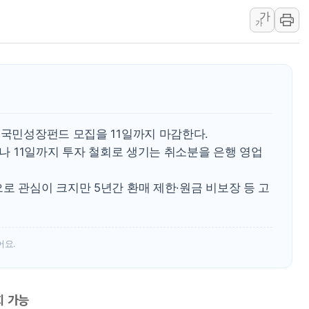
가
특정 정치인 측근 포항시 정책특보 내정설...포항시 '시끌'
가
李 "해남 태양광, 대한민국 다음 100년 밑거름…수도권 집
李 대통령, '6시간 마라톤 부동산 2차 회의' 주재… "전폭
트럼프, 中 겨냥 폴리실리콘 관세 15% 부과…美 태양광주
[사진] 빈살만과 에르도안의 만남
이란와이어 "이란 최고지도자 위독…곧 사망해도 놀랍지 
 국민성장펀드 모집을 11일까지 마감한다.
으나 11일까지 투자 철회로 생기는 취소분을 은행 영업
로 관심이 크지만 5년간 환매 제한·원금 비보장 등 고
어요.
회 가능