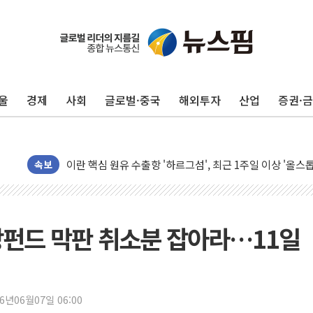
유럽증시, 美 고용 예상 밖 부진에 연준 금리 인상 가능성 
미 연준 매파 기세 꺾이나…고용 감소에 9월 동결 전망 우
[종합] 이슬람 수니파 3국, '공동방위협정' 체결… 이스라
울
경제
사회
글로벌·중국
해외투자
산업
증권·
트럼프, 백신·자폐증 행정명령 검토…"이르면 다음 주"
美 항소법원, 백악관 무도회장 공사 중단 명령…트럼프 제
이란 핵심 원유 수출항 '하르그섬', 최근 1주일 이상 '올스
美 고용 쇼크에 엔화 장중 급등…시장은 "또 개입했나" 촉
속보
[AI MY 뉴스] 뉴욕 반도체주 프리뷰...美 고용 쇼크에 반도
뉴욕증시 프리뷰, 美 고용 쇼크에 금리 인상 우려 후퇴…나
[종합] 美 7월 고용 2만3000명 감소 '쇼크'…9월 금리 인
장펀드 막판 취소분 잡아라…11일
[사진] 이슬람 수니파 3개국, 공동방위협정 체결
뉴욕증시 개장 전 특징주...아틀라시안·클라우드플레어
보훈부, 미 DPAA와 MOU… "6·25 미군 실종자 7359명
26년06월07일 06:00
트럼프 "금리 내려야"…파월 때와 달리 워시엔 톤 낮춰