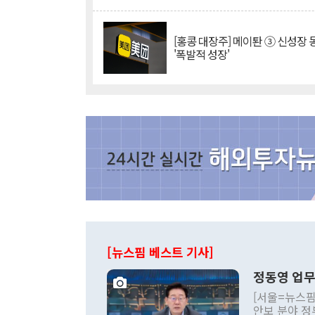
[홍콩 대장주] 메이퇀 ③ 신성장
'폭발적 성장'
[뉴스핌 베스트 기사]
정동영 업무
[서울=뉴스핌
안보 분야 정