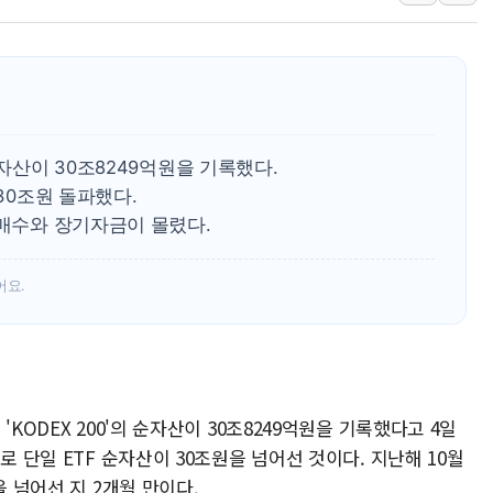
관광객 3000만명 
[뉴스핌 이 시각 PI
美 정보 당국 "푸틴,
인도, 바이오가스 생산
서울시, 정비사업으로 
순자산이 30조8249억원을 기록했다.
신인류콘텐츠, 핀란드 
 30조원 돌파했다.
 매수와 장기자금이 몰렸다.
"일부 존치" vs "
[AI 카드뉴스] 기
어요.
국민의힘 윤리위, '
수박으로 여름 나는
전남광주 구례 산불 3
캠코, 5918억원 규
KODEX 200'의 순자산이 30조8249억원을 기록했다고 4일
로 단일 ETF 순자산이 30조원을 넘어선 것이다. 지난해 10월
을 넘어선 지 2개월 만이다.