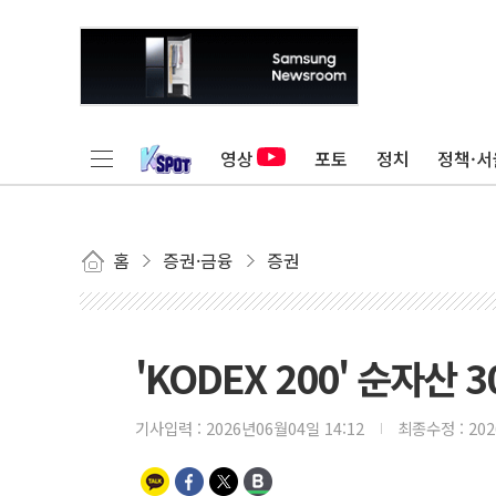
영상
포토
정치
정책·서
홈
증권·금융
증권
'KODEX 200' 순자산
기사입력 :
2026년06월04일 14:12
최종수정 :
20