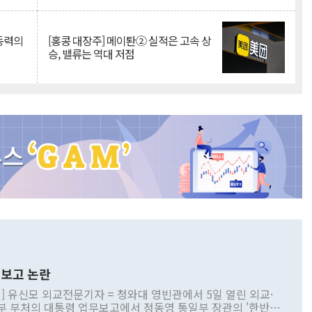
 동력의
[홍콩 대장주] 메이퇀② 실적은 고속 상
승, 밸류는 역대 저점
보고 논란
] 유신모 외교전문기자 = 청와대 영빈관에서 5일 열린 외교·
부 부처의 대통령 업무보고에서 정동영 통일부 장관의 '한반도