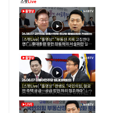
스팟
Live
[스팟Live] *풀영상* "부동산 지옥 고집한다
면!"...李대통령 향한 장동혁의 서슬퍼런 일갈
| 26.08.07 국민의힘 부동산정책 정상화 특별
위원회 전체회의
[스팟Live] *풀영상* 한병도 “국민의힘, 말로
만 주택 공급…공급 법안 처리 협조하라”｜
26.08.07 더불어민주당 원내대책회의