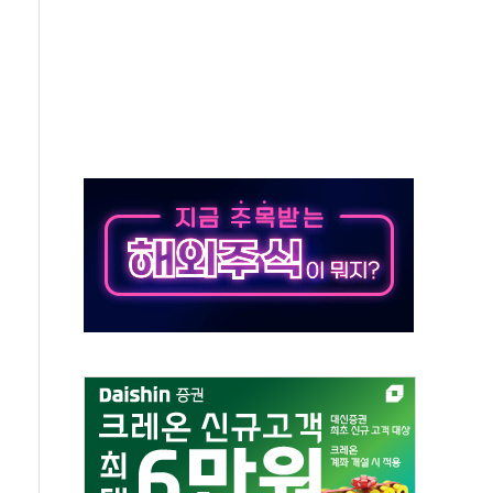
목표인데…외국인 숙박 부가세 환급 앞당겨 종료
CK] 축구협회 성접대 기간, 대표팀 무패 外
 몇 년 내 NATO 결속력 시험하려 한정적 침공 가능성"
에 3.5조원 투입키로...'에너지 자립' 일환
주택 36% 늘었다...공급부족 전 시장 규제 탓 커
AI 기업 Audission Oy와 운영 파트너십 체결
전면 개발"…서리풀2구역 갈등, 협의 테이블에
후변화가 바꾼 대한민국 여름
부산 돌려차기 발언' 논란 서범수·진종오 징계절차 개시
 하마
2분 만에 주불 진화...인명피해 없어
모 압류재산 1506건 공매