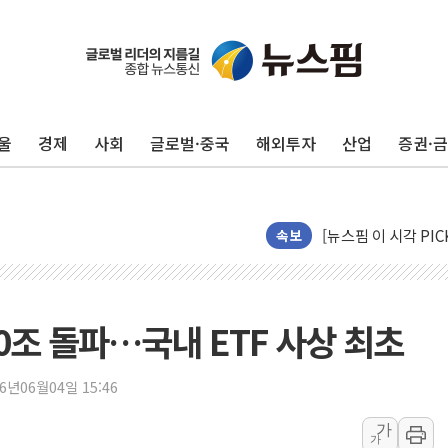
울
경제
사회
글로벌·중국
해외투자
산업
증권·
박홍근 "국가재정시
속보
李대통령, 진급 장성
우리자산운용, MMF
TBH글로벌, 상반기 
 30조 돌파…국내 ETF 사상 최초
AI 메모리 향한 뜨거
건설 불황 속 내실 
26년06월04일 15:46
"내년 메모리 물량 
가
가
현대지에프홀딩스, 자