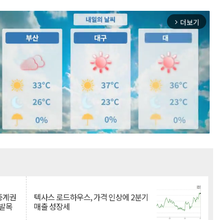
더보기
arrow_forward_ios
Mute
 중계권
텍사스 로드하우스, 가격 인상에 2분기
 발목
매출 성장세