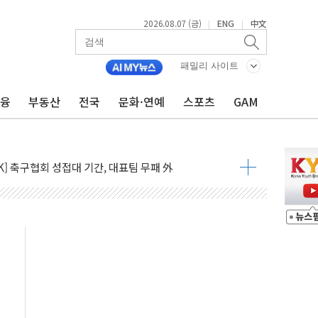
2026.08.07 (금)
ENG
中文
|
|
패밀리 사이트
금융
부동산
전국
문화·연예
스포츠
GAM
스템 안정성 한순간도 흔들려선 안돼"
들에게 "내란으로 훼손된 군 신뢰 회복해야"
 순자산 30조 돌파…증시 급락에 업계 1위
매출 1006억원…전년비 13.9% 증가
운 관심…SK하이닉스, FMS서 '풀스택' 기술력 과시
다진 한샘…B2B 확장으로 성장동력 확보
동났다"…선수금 내걸고 확보 전쟁
사주 1000억 연내 소각…2분기 영업익 853억