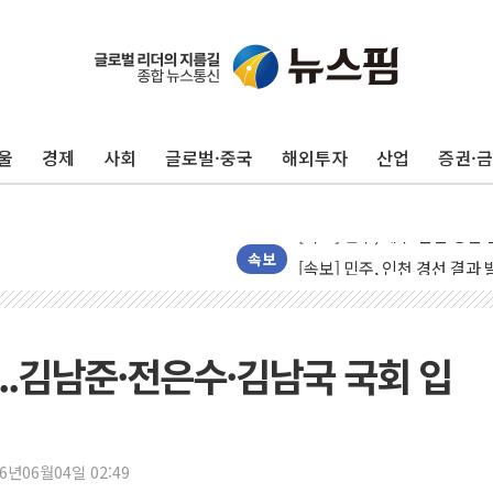
울진·영덕 '호우특보'-포항 '
[종합] 김민석, 정청래에 '0.86
인천 합동연설회 나선 송영길
울
경제
사회
글로벌·중국
해외투자
산업
증권·
김민석, 2주차 제주·인천 경선서
인사하는 김민석 당대표 후보
[속보] 민주, 제주·인천 경선 결
[속보] 민주, 인천 경선 결과 발
속보
[속보] 민주, 제주 경선 결과 발
이번주 국내 주요 금융일정(8.1
美, 이란전 출구전략 만지작
...김남준·전은수·김남국 국회 입
강릉·동해·삼척 시간당 최대 
폐기물 수거하다 참변…60대
서울 중랑구 주택가서 흉기 난
26년06월04일 02:49
李대통령 "결혼 때문에 손해 