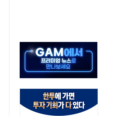
터보트 전복…1명 사망·1명 실종
의 날 참석..."국제적 시민 연대로 목소리 내야"
 실종 60대 나흘만에 숨진 채 발견
 살해 10대 아들 체포
' 받아친 정청래…제주 연설서 신경전 고조
지시…與 "적극 환영"·野 "졸속 국정"