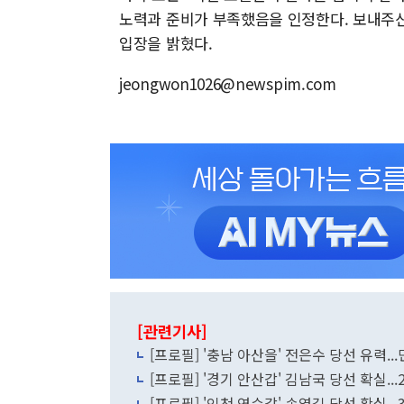
노력과 준비가 부족했음을 인정한다. 보내주신
입장을 밝혔다.
jeongwon1026@newspim.com
[관련기사]
[프로필] '충남 아산을' 전은수 당선 유력
[프로필] '경기 안산갑' 김남국 당선 확실.
[프로필] '인천 연수갑' 송영길 당선 확실.