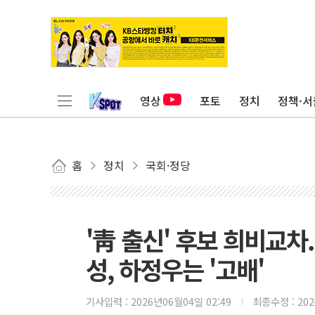
영상
포토
정치
정책·서
홈
정치
국회·정당
'靑 출신' 후보 희비교차
성, 하정우는 '고배'
기사입력 :
2026년06월04일 02:49
최종수정 :
20