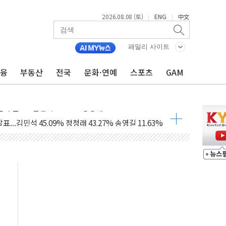
2026.08.08 (토)
ENG
中文
|
|
산사태 주의보'...경북도, 호우 피해·통제구간 없어
%p' 차 재역전 성공...金 45.42% vs 鄭 44.56%
패밀리 사이트
·정청래·김민석 당대표 후보
금융
부동산
전국
문화·연예
스포츠
GAM
 정청래에 승리...47.75% vs 42.08%
과 발표...김민석 47.75% 정청래 42.08%
표...김민석 45.09% 정청래 43.27% 송영길 11.63%
표...김민석 52.64% 정청래 39.89% 송영길 7.47%
0~8.14)
…공습 한계·탄약 부족 현실화
50㎜ 폭우…강원 동해안 강한 비 이어져
 환경미화원 수거차에 치여 사망
동…60대 남성 2명 숨져
보는 일 없게"…'결혼 페널티' 22개 과제 손본다