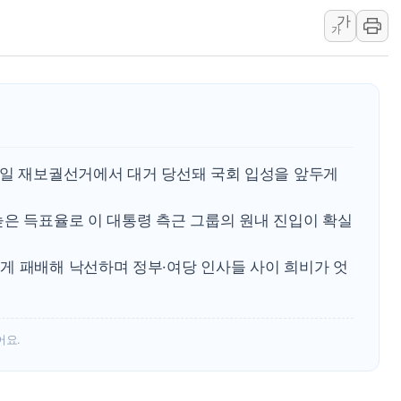
가
여수 오동도 인근 해상서 모
가
추미애, '위안부' 피해자 기림
인천 선재도 갯벌서 해루질 중
인천서 말다툼 중 어머니 흉기
'화합' 꺼낸 김민석에 '뻔뻔
李대통령, ISA 개편 재검토 
4일 재보궐선거에서 대거 당선돼 국회 입성을 앞두게
높은 득표율로 이 대통령 측근 그룹의 원내 진입이 확실
게 패배해 낙선하며 정부·여당 인사들 사이 희비가 엇
어요.