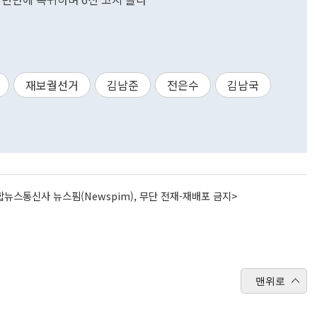
재보궐선거
김남준
전은수
김남국
뉴스통신사 뉴스핌(Newspim), 무단 전재-재배포 금지>
맨위로