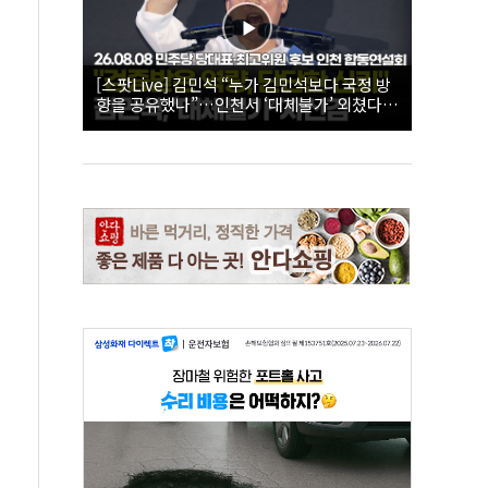
[스팟Live] 김민석 “누가 김민석보다 국정 방
향을 공유했나”…인천서 ‘대체불가’ 외쳤다 |
26.08.08 더불어민주당 당대표·최고위원 후
보 인천 합동연설회