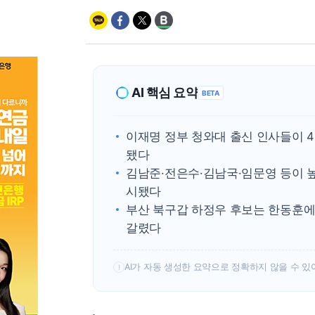
AI 핵심 요약
BETA
이재명 정부 청와대 출신 인사들이 
됐다
김남준·전은수·김남국·임문영 등이 
시됐다
부산 북구갑 하정우 후보는 한동훈에
갈렸다
AI가 자동 생성한 요약으로 정확하지 않을 수 있
!