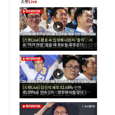
스팟
Live
[스팟Live] 환호 속 입장해 나란히 ‘찰칵’…서
로 ‘저격 연설’ 들을 때 후보들 표정은? |
26.08.08 더불어민주당 당대표·최고위원 후
보 인천 합동연설회
[스팟Live] 김민석 제주 52.64%·인천
45.09%로 연속 1위…정청래 따돌렸다’ |
26.08.08 더불어민주당 당대표·최고위원 후
보 인천 합동연설회