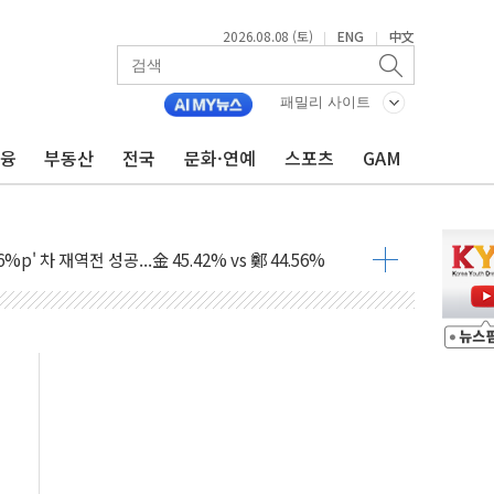
2026.08.08 (토)
ENG
中文
|
|
패밀리 사이트
금융
부동산
전국
문화·연예
스포츠
GAM
투입…고수온 양식장 복구·지원 '총력'
산사태 주의보'...경북도, 호우 피해·통제구간 없어
%p' 차 재역전 성공...金 45.42% vs 鄭 44.56%
·정청래·김민석 당대표 후보
 정청래에 승리...47.75% vs 42.08%
과 발표...김민석 47.75% 정청래 42.08%
표...김민석 45.09% 정청래 43.27% 송영길 11.63%
표...김민석 52.64% 정청래 39.89% 송영길 7.47%
0~8.14)
…공습 한계·탄약 부족 현실화