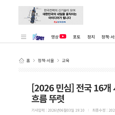
영상
포토
정치
정책·서
홈
정책·서울
교육
[2026 민심] 전국 16
흐름 뚜렷
기사입력 :
2026년06월03일 19:10
최종수정 :
20