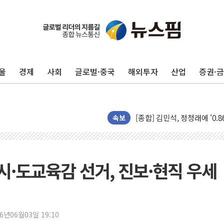
울
경제
사회
글로벌·중국
해외투자
산업
증권·
포항시 재난예산 40억 긴급 
울진·영덕 '호우특보'-포항 '
[종합] 김민석, 정청래에 '0.86
인천 합동연설회 나선 송영길
속보
김민석, 2주차 제주·인천 경선서
인사하는 김민석 당대표 후보
[속보] 민주, 제주·인천 경선 결
개 시·도교육감 선거, 진보·현직 우세
[속보] 민주, 인천 경선 결과 발
[속보] 민주, 제주 경선 결과 발
이번주 국내 주요 금융일정(8.1
26년06월03일 19:10
美, 이란전 출구전략 만지작