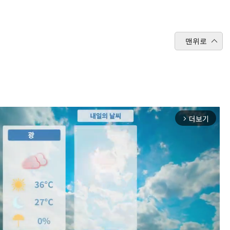
맨위로
더보기
arrow_forward_ios