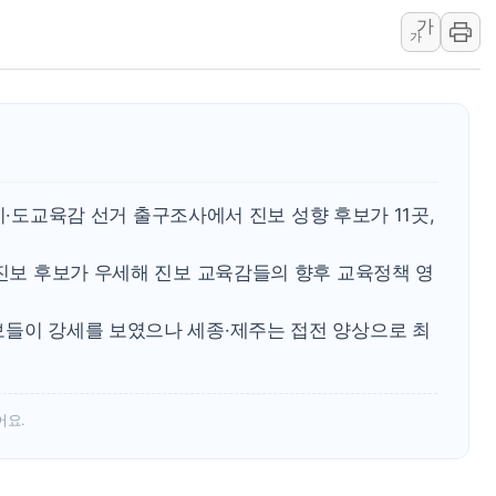
가
강릉·동해·삼척 시간당 최대 
가
폐기물 수거하다 참변…60대
서울 중랑구 주택가서 흉기 난
李대통령 "결혼 때문에 손해 
여수 오동도 인근 해상서 모
추미애, '위안부' 피해자 기림
개 시·도교육감 선거 출구조사에서 진보 성향 후보가 11곳,
인천 선재도 갯벌서 해루질 중
인천서 말다툼 중 어머니 흉기
 진보 후보가 우세해 진보 교육감들의 향후 교육정책 영
'화합' 꺼낸 김민석에 '뻔뻔
보들이 강세를 보였으나 세종·제주는 접전 양상으로 최
어요.