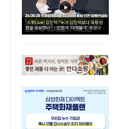
[스팟Live] 김민석 “누가 김민석보다 국정 방
향을 공유했나”…인천서 ‘대체불가’ 외쳤다 |
26.08.08 더불어민주당 당대표·최고위원 후
보 인천 합동연설회