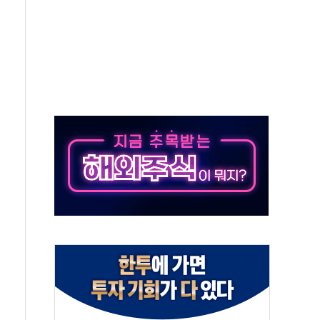
50㎜ 폭우…강원 동해안 강한 비 이어져
 환경미화원 수거차에 치여 사망
동…60대 남성 2명 숨져
보는 일 없게"…'결혼 페널티' 22개 과제 손본다
터보트 전복…1명 사망·1명 실종
의 날 참석..."국제적 시민 연대로 목소리 내야"
 실종 60대 나흘만에 숨진 채 발견
 살해 10대 아들 체포
' 받아친 정청래…제주 연설서 신경전 고조