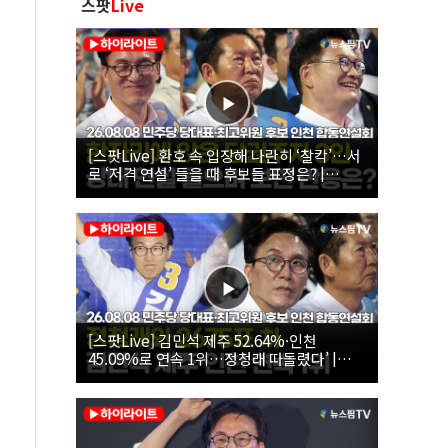
스팟
Live
[스팟Live] 환호 속 입장해 나란히 ‘찰칵’…서
로 ‘저격 연설’ 들을 때 후보들 표정은? |
26.08.08 더불어민주당 당대표·최고위원 후
보 인천 합동연설회
[스팟Live] 김민석 제주 52.64%·인천
45.09%로 연속 1위…정청래 따돌렸다’ |
26.08.08 더불어민주당 당대표·최고위원 후
보 인천 합동연설회