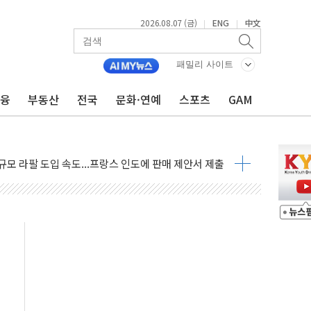
2026.08.07 (금)
ENG
中文
|
|
GS·현산 참여…'공사비 인상 차단' 조건
만톤 용수 필요…절반은 하수처리수로 공급한다
패밀리 사이트
텍·SBG 실적 우려에 이틀째 하락...토픽스는 상승
금융
부동산
전국
문화·연예
스포츠
GAM
101억 '흑자전환'
비판에 반박..."디지털 환경 변화에 따른 것"
원 규모 라팔 도입 속도...프랑스 인도에 판매 제안서 제출
주담대 신규 취급 중단
글 디자인 협업 제품 전달
볼', 레드닷 디자인 어워드 수상
 청와대로 초청해 사과…"국가가 책임 다하겠다"
9주년 여름 기획세트 출시
장 살리기보다 투자자 설득이 먼저
셀·OCI '반색'…비중국산 부담은 변수