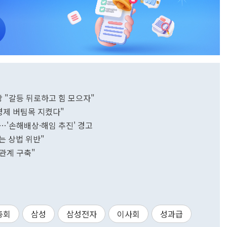
 "갈등 뒤로하고 힘 모으자"
 경제 버팀목 지켰다"
…'손해배상·해임 추진' 경고
는 상법 위반"
관계 구축"
총회
삼성
삼성전자
이사회
성과급