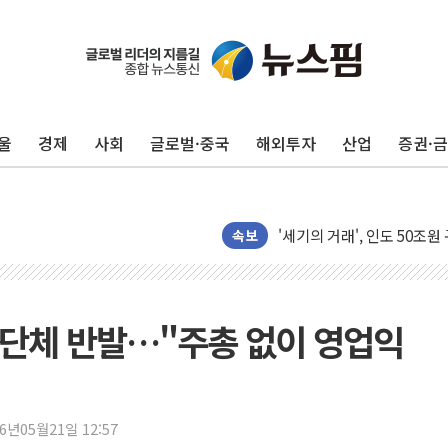
목동8단지 현설에 대우·DL·
호남반도체 산단 하루 65
[일본 증시] 닛케이, 레이저
울
경제
사회
글로벌·중국
해외투자
산업
증권·
[인사] 외교부
롯데케미칼, 2분기 영업익 1
외교부, 美 의원들 정통망법 
'세기의 거래', 인도 50조
속보
하나은행, 7일부터 비대면 
공진원, 맨시티 선수단에 한
GS25 '소비뇽레몬블랑하이
주단체 반발…"주총 없이 영업익
李대통령, 국가폭력 피해자
신세계百, 포트넘앤메이슨 
[기자수첩] ISA 개편, 국
26년05월21일 12:57
美 태양광 수입장벽에 한화큐