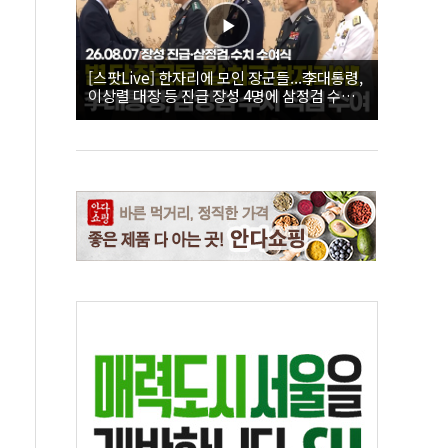
[스팟Live] 한자리에 모인 장군들...李대통령,
이상렬 대장 등 진급 장성 4명에 삼정검 수치
직접 수여｜26.08.07 장성 진급·삼정검 수치
수여식