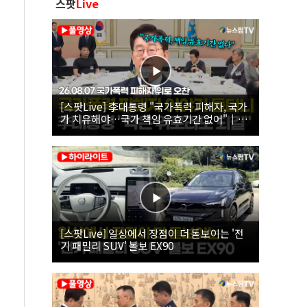
스팟
Live
[스팟Live] 李대통령 "국가폭력 피해자, 국가
가 치유해야…국가 책임 유효기간 없어"｜
26.08.07 국가폭력 피해자 위로 오찬
[스팟Live] 일상에서 장점이 더 돋보이는 '전
기 패밀리 SUV' 볼보 EX90