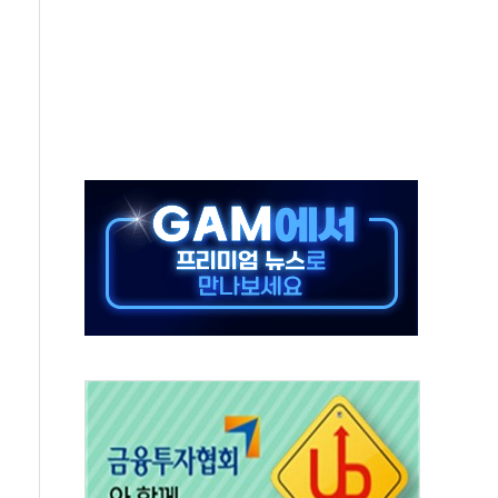
털자산 커스터디' 사업 맡는다
00 지수 기초자산 원금지급형 ELB 공모
DA] 8월 7일
상·하한가 주문 제한…'SK하이닉스 사태' 재발 방지
도 열대야에 피로 누적 '건강 적신호'
."맘대로 팔지도 못하는데 무슨 기축통화"