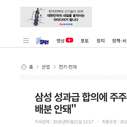
영상
포토
정치
정책·서
홈
산업
전기·전자
삼성 성과급 합의에 주
배분 안돼"
기사입력 :
2026년05월21일 12:57
최종수정 :
20