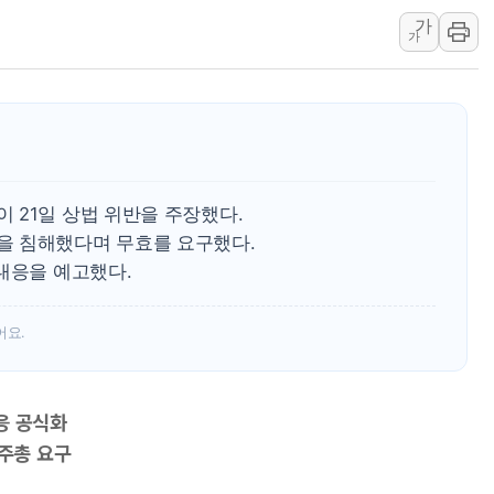
가
두나무, 경찰청 '압수 디지
가
교보증권, 10일까지 코스피2
[뉴스핌 뉴스레터 Today AN
NXT, 12일부터 프리마켓 
보름째 잠 못 드는 서울…30
미일 환율공조 뒷말 무성..
 21일 상법 위반을 주장했다.
을 침해했다며 무효를 요구했다.
대응을 예고했다.
어요.
응 공식화
주총 요구