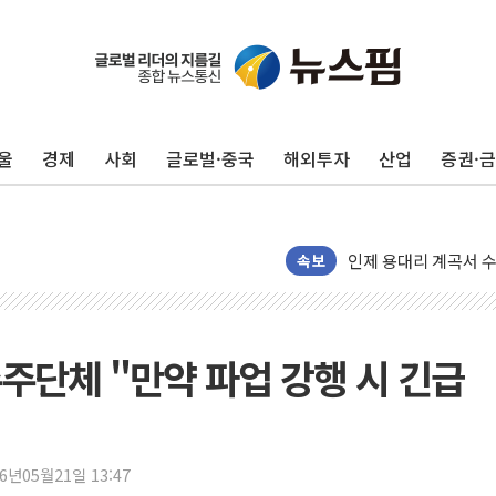
울
경제
사회
글로벌·중국
해외투자
산업
증권·
여수 오동도 인근 해상
속보
추미애, '위안부' 피해
인천 선재도 갯벌서 해
인천서 말다툼 중 어머
주단체 "만약 파업 강행 시 긴급
'화합' 꺼낸 김민석에
李대통령, ISA 개편 
동해중부 전 해상 풍랑
26년05월21일 13:47
연일 폭염에 온열질환