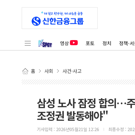
영상
포토
정치
정책·서
홈
사회
사건·사고
삼성 노사 잠정 합의…주
조정권 발동해야"
기사입력 :
2026년05월21일 12:26
최종수정 :
20