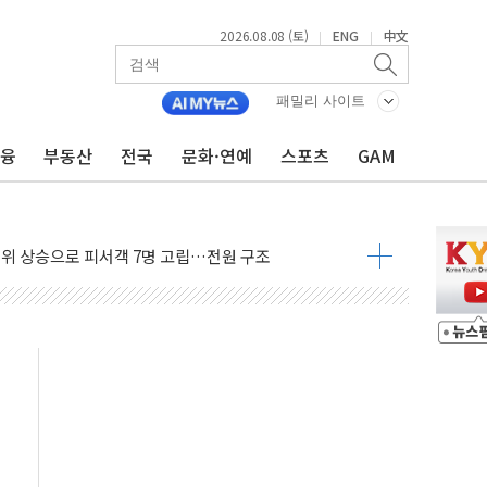
2026.08.08 (토)
ENG
中文
|
|
패밀리 사이트
금융
부동산
전국
문화·연예
스포츠
GAM
서 모터보트 전복…1명 사망·1명 실종
자 기림의 날 참석..."국제적 시민 연대로 목소리 내야"
루질 중 실종 60대 나흘만에 숨진 채 발견
니 흉기 살해 10대 아들 체포
 '뻔뻔' 받아친 정청래…제주 연설서 신경전 고조
재검토 지시…與 "적극 환영"·野 "졸속 국정"
주의보…10일까지 최대 3.5m 높은 물결
 사망 23명…정부, 비상대응기구 가동