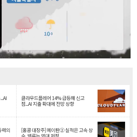
Mute
.AI
클라우드플레어 14% 급등해 신고
점...AI 지출 확대에 전망 상향
 동력의
[홍콩 대장주] 메이퇀② 실적은 고속 상
승, 밸류는 역대 저점