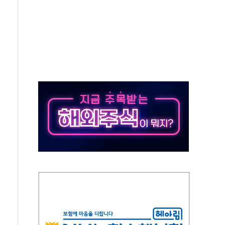
, 수도 베이징도 부동산 규제 철폐
수위 상승으로 피서객 7명 고립…전원 구조
'별똥별 멍' 운영…페르세우스 유성우 관측
 시간당 50mm 이상 폭우…호우경보 발효
90대 숨져…온열질환 여부 조사
기능시험 오전 집중 편성…체감온도 38도 넘으면 중단
가누르기 방지법' 전면 재검토 지시
 시간당 20~30mm 강한 비...가뭄 해소될 듯
지속…내륙 곳곳 소나기
 검토, 민주당 스스로 원칙 뒤집는 것"
…청주·진천 35도, 곳곳 소나기
지·공소청 출범…피해자들 '범죄 사각지대' 우려