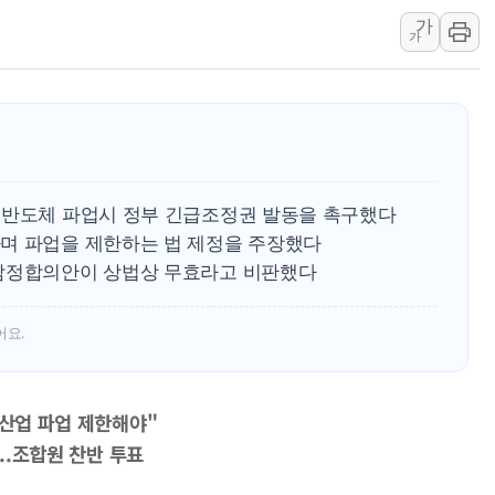
가
中 전방위 아파트 부양
가
인제 용대리 계곡서 
동해시, 11~14일 
강원 중·남부 동해안
청양 밭에서 일하던 
폭염에 車 운전면허 
 반도체 파업시 정부 긴급조정권 발동을 촉구했다
李대통령, 'ISA·주
며 파업을 제한하는 법 제정을 주장했다
'호우 특보' 경북 울진
 잠정합의안이 상법상 무효라고 비판했다
주말 무더위·열대야 
오세훈 "용산공원 주택
어요.
충북 주말 무더위 지속
10월 보완수사권 폐
 산업 파업 제한해야"
...조합원 찬반 투표