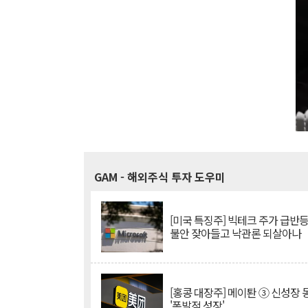
GAM
- 해외주식 투자 도우미
[미국 특징주] 빅테크 주가 급반등..
불안 잦아들고 낙관론 되살아나
[홍콩 대장주] 메이퇀 ③ 신성장
'폭발적 성장'