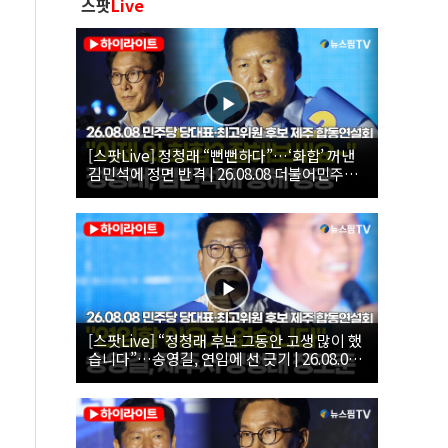
스팟
Live
[스팟Live] 정청래 “뻔뻔하다”…‘화합’ 꺼낸
김민석에 정면 반격 | 26.08.08 더불어민주당
당대표·최고위원 후보 제주 합동연설회
[스팟Live] “정청래 후보 그동안 고생 많이 했
습니다”…송영길, 연임에 선 긋기 | 26.08.08
더불어민주당 당대표·최고위원 후보 제주 합
동연설회