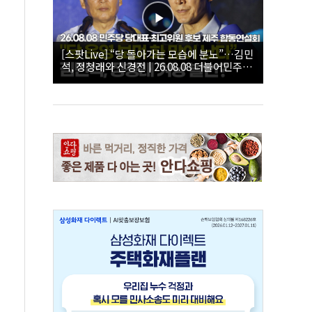
[스팟Live] “당 돌아가는 모습에 분노”…김민
석, 정청래와 신경전 | 26.08.08 더불어민주당
당대표·최고위원 후보 제주 합동연설회