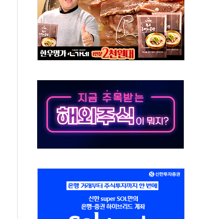
최고치
 요구
낮아지며 상승… STOXX 600 지수는 나흘 연속 최고치
세
엘·이란 위협에 맞설 자체 억지력 강화