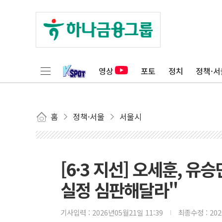
영상
포토
정치
정책·서
홈
정책·서울
서울시
[6·3 지선] 오세훈, 유
실정 심판해달라"
기사입력 :
2026년05월21일 11:39
최종수정 :
20