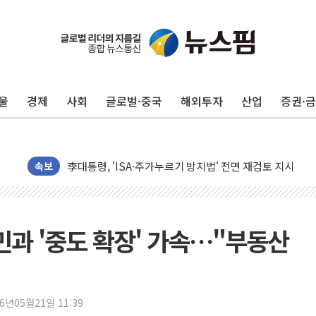
中 전방위 아파트 부양, 수도 베이징도 부동산 규제 철폐
인제 용대리 계곡서 수위 상승으로 피서객 7명 고립…전원
동해시, 11~14일 '별똥별 멍' 운영…페르세우스 유성우 
울
경제
사회
글로벌·중국
해외투자
산업
증권·
강원 중·남부 동해안 시간당 50mm 이상 폭우…호우경보
청양 밭에서 일하던 90대 숨져…온열질환 여부 조사
폭염에 車 운전면허 기능시험 오전 집중 편성…체감온도 3
李대통령, 'ISA·주가누르기 방지법' 전면 재검토 지시
속보
'호우 특보' 경북 울진 시간당 20~30mm 강한 비...가뭄 
주말 무더위·열대야 지속…내륙 곳곳 소나기
오세훈 "용산공원 주택 검토, 민주당 스스로 원칙 뒤집는 
승민과 '중도 확장' 가속…"부동산
충북 주말 무더위 지속…청주·진천 35도, 곳곳 소나기
10월 보완수사권 폐지·공소청 출범…피해자들 '범죄 사각
한상협, 업계 개인정보 보안 새판 짠다…'자율규제단체' 
26년05월21일 11:39
민주당, 오늘 제주·인천 경선 발표...김민석 '재역전' vs 정