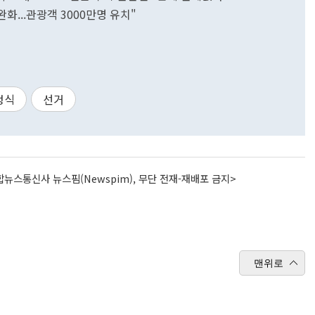
 완화...관광객 3000만명 유치"
정식
선거
뉴스통신사 뉴스핌(Newspim), 무단 전재-재배포 금지>
맨위로