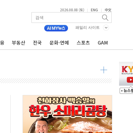
2026.08.08 (토)
ENG
中文
|
|
 구조
패밀리 사이트
관측
금융
부동산
전국
문화·연예
스포츠
GAM
 발효
8도 넘으면 중단
해소될 듯
것"
지대' 우려
타진
청래 '격차 확대'