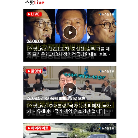
스팟
Live
[스팟Live] ‘1211표 차’ 초접전, 승부 가를 제
주 표심은?...제3차 정기전국당원대회 후보자
제주 합동연설회 생중계 | 26.08.08
[스팟Live] 李대통령 "국가폭력 피해자, 국가
가 치유해야…국가 책임 유효기간 없어"｜
26.08.07 국가폭력 피해자 위로 오찬