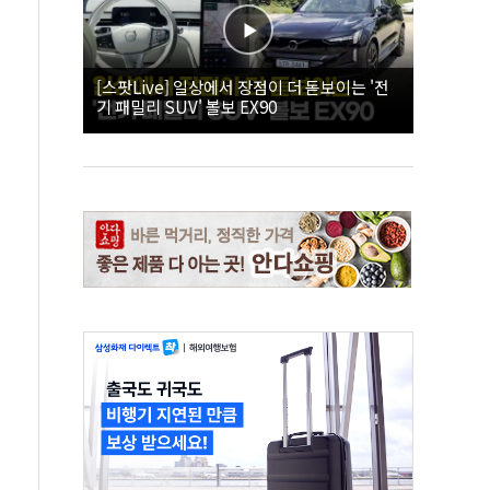
[스팟Live] 일상에서 장점이 더 돋보이는 '전
기 패밀리 SUV' 볼보 EX90