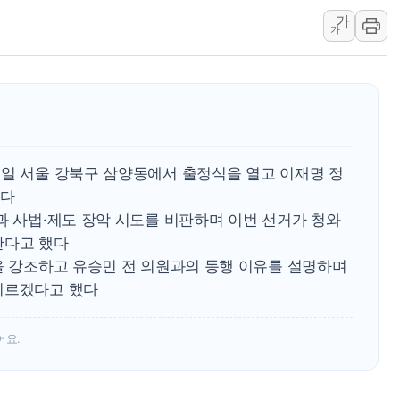
가
뉴욕증시, 고용 쇼크에 금리 인상 우려 후퇴…S&P500 
가
트럼프, 쿡 연준 이사 해임 재추진…"26일까지 의혹 소명"
유럽증시, 美 고용 예상 밖 부진에 연준 금리 인상 가능성 
미 연준 매파 기세 꺾이나…고용 감소에 9월 동결 전망 우
[종합] 이슬람 수니파 3국, '공동방위협정' 체결… 이스라
트럼프, 백신·자폐증 행정명령 검토…"이르면 다음 주"
1일 서울 강북구 삼양동에서 출정식을 열고 이재명 정
했다
과 사법·제도 장악 시도를 비판하며 이번 선거가 청와
한다고 했다
을 강조하고 유승민 전 의원과의 동행 이유를 설명하며
치르겠다고 했다
어요.