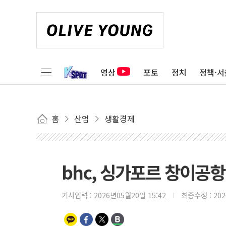
영상
포토
정치
정책·서
홈
산업
생활경제
bhc, 싱가포르 창이공
기사입력 :
2026년05월20일 15:42
최종수정 :
20