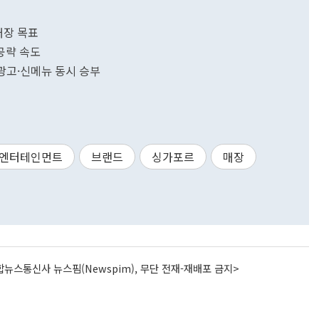
매장 목표
 공략 속도
 광고·신메뉴 동시 승부
엔터테인먼트
브랜드
싱가포르
매장
뉴스통신사 뉴스핌(Newspim), 무단 전재-재배포 금지>