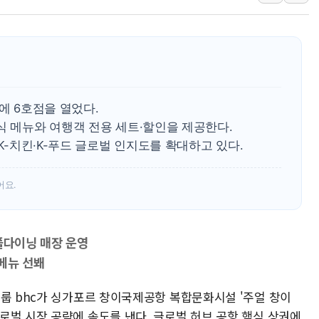
딥시크, AI 서비스 가격 
CJ프레시웨이, 2분기 영
초박빙 경선에 친명계 '추가
구리시 입주업종 확대…'
KCC, 실적은 주춤했지만
에 6호점을 열었다.
정점식 "사관학교 통합 정
식 메뉴와 여행객 전용 세트·할인을 제공한다.
 K-치킨·K-푸드 글로벌 인지도를 확대하고 있다.
장동혁 "李대통령 재판 
日, 아키타에 일본 최대 
어요.
[종합] 李대통령 "취약계
풀다이닝 매장 운영
메뉴 선봬
그룹 bhc가 싱가포르 창이국제공항 복합문화시설 '주얼 창이
 열고 글로벌 시장 공략에 속도를 낸다. 글로벌 허브 공항 핵심 상권에