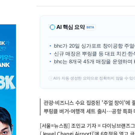
AI 핵심 요약
BETA
bhc가 20일 싱가포르 창이공항 주얼
신규 매장은 뿌링클 등 대표 치킨·한
bhc는 8개국 45개 매장을 운영하며
AI가 자동 생성한 요약으로 정확하지 않을 수 있
!
관광·비즈니스 수요 집중된 '주얼 창이'에 
뿌링클 버거·여행객 세트 출시…공항 특화 
[서울=뉴스핌] 조민교 기자 = 다이닝브랜즈
(Jewel Changi Airport)'에 6호점을