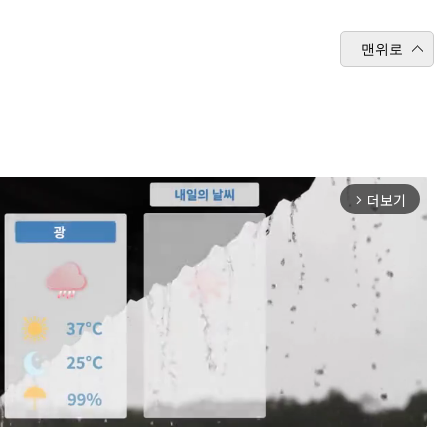
맨위로
더보기
arrow_forward_ios