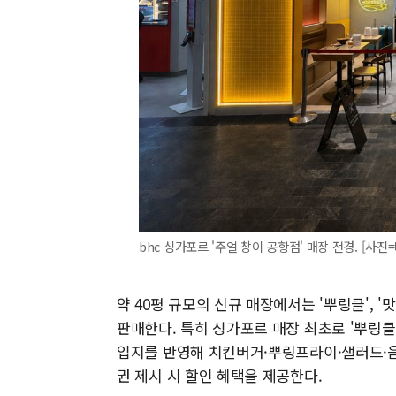
bhc 싱가포르 '주얼 창이 공항점' 매장 전경. [사
약 40평 규모의 신규 매장에서는 '뿌링클', '
판매한다. 특히 싱가포르 매장 최초로 '뿌링클
입지를 반영해 치킨버거·뿌링프라이·샐러드·음
권 제시 시 할인 혜택을 제공한다.