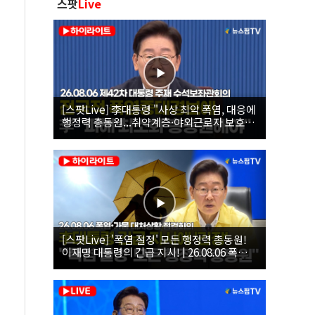
스팟
Live
[스팟Live] 李대통령 "사상 최악 폭염, 대응에
행정력 총동원...취약계층·야외근로자 보호에
힘써야"｜26.08.06 제42차 대통령 주재 수석
보좌관회의
[스팟Live] '폭염 절정' 모든 행정력 총동원!
이재명 대통령의 긴급 지시! | 26.08.06 폭염•
가뭄 대처상황 점검회의