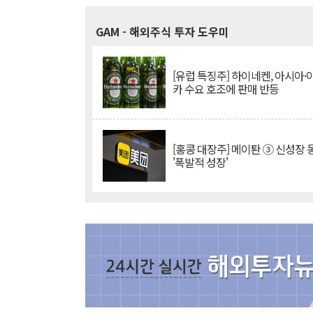
GAM
- 해외주식 투자 도우미
[유럽 특징주] 하이네켄, 아시아
카 수요 호조에 판매 반등
[홍콩 대장주] 메이퇀 ③ 신성장
'폭발적 성장'