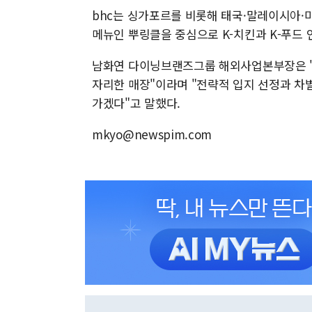
bhc는 싱가포르를 비롯해 태국·말레이시아·미
메뉴인 뿌링클을 중심으로 K-치킨과 K-푸드
남화연 다이닝브랜즈그룹 해외사업본부장은 "
자리한 매장"이라며 "전략적 입지 선정과 차
가겠다"고 말했다.
mkyo@newspim.com