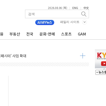
2026.08.06 (목)
ENG
中文
|
|
패밀리 사이트
금융
부동산
전국
문화·연예
스포츠
GAM
니다"…원주 A아파트 '입주민 3인방' 정면 반박
 밑그림, 중국 全月 1대 5백만 지질도 완성
커패시터' 사업 확대
주 추가 매입
 849억원…전년 比 22.3%↑
영업익 1037억원…상반기 역대 최대
항공우주·방산으로 넓힌다
DNA 백신 플랫폼' 美 특허 확보
관 이전' 대응 '맞손'
↑…상승폭 커졌지만 고가주택 밀집된 강남·서초 둔화
압변압기 첫 공급...국가 전력망에 첫 입성