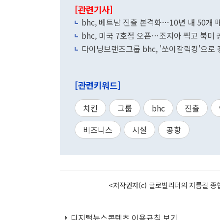
[관련기사]
bhc, 베트남 진출 본격화…10년 내 50개 
bhc, 미국 7호점 오픈…조지아 찍고 북미
다이닝브랜즈그룹 bhc, '쏘이갈릭킹'으로
[관련키워드]
치킨
그룹
bhc
진출
비즈니스
시설
공항
<저작권자(c) 글로벌리더의 지름길 종합
디지털뉴스콘텐츠 이용규칙 보기