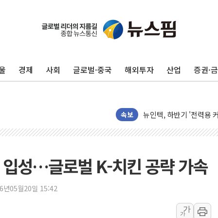
울
경제
사회
글로벌·중국
해외투자
산업
증권·
[단독] "입주민 갑질 아
유인우주선 달 착륙지 선정
뉴인텍, 하반기 '전력용 
듀오백 정관영 대표, 자사
속보
BGF리테일, 2분기 영업익
휴젤, 매출 2545억원·
포스코, 희귀가스 사업 
항 입성…글로벌 K-치킨 공략 가속
진원생명과학, '코로나19 
경북도·대구시 '2차 공공기
26년05월20일 15:42
서울 아파트값 0.26%
가
가
효성중공업, 덴마크에 초고