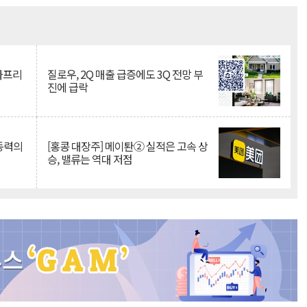
Mute
·아프리
질로우, 2Q 매출 급증에도 3Q 전망 부
진에 급락
 동력의
[홍콩 대장주] 메이퇀② 실적은 고속 상
승, 밸류는 역대 저점