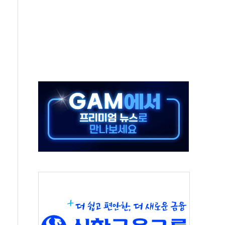
대대적 인상 계획...업계 파장 예고
업익 14.2% 감소…"온라인 사업으로 성장"
 투표' 요구...친청계 응집력 '희석' 전략 통할까
현대 테라타워 구리갈매' 공급
…'매출 절반' 실리콘 반등에 하반기 기대
치 프레임에 졸속 추진…'잼데믹' 안보까지 몰고 와"
재개해야 여론조사 51.9%…그것이 국민의 뜻"
규모의 AI 데이터센터 건설 추진
층 안부에 AI 활용…이주노동자 폭염 방치, 국격 훼손"