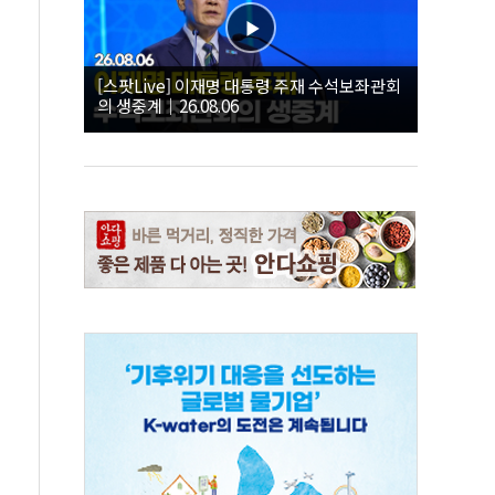
[스팟Live] 이재명 대통령 주재 수석보좌관회
의 생중계｜26.08.06