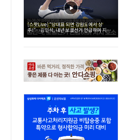
[스팟Live] “당대표 되면 강원도에서 상
주!”…김민석, 내년 보궐선거 언급하며 지지
호소 | 26.08.09 더불어민주당 당대표·최고위
원 후보 강원 합동연설회