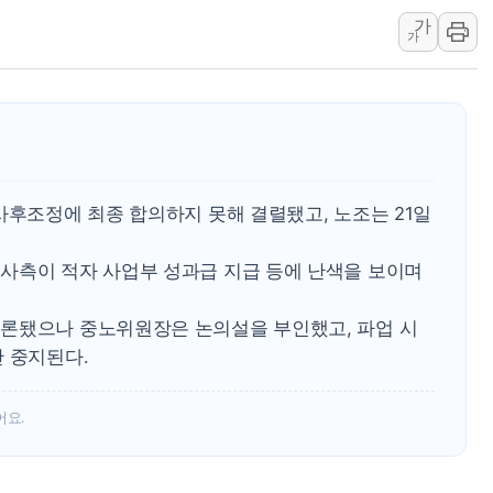
가
주말 대전 아파트서 화재·
가
한경협, 100개 스타트업
대법, 신서천화력 건설현장
청주서 후진 차량 노려 고의
연일 뜨거운 폭염, 옛 사
2027년부터 개편되는 공
사후조정에 최종 합의하지 못해 결렬됐고, 노조는 21일
사측이 적자 사업부 성과급 지급 등에 난색을 보이며
론됐으나 중노위원장은 논의설을 부인했고, 파업 시
 중지된다.
어요.