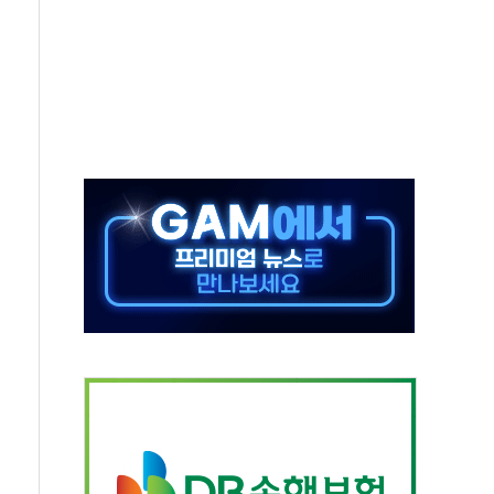
정전 잇따라…주민 대피·폭염 속 불편
 키운다…대기업 노하우로 창업 생태계 조성
 사망사고 '중부발전 무죄'…"도급인 아닌 발주자"
사고 44차례…보험금 2억원 챙긴 30대 송치
람들도 여름 휴가를 즐겼을까
무원 시험