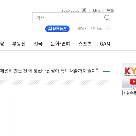
2026.08.09 (일)
ENG
中文
|
|
영하 30도 극저온 난방기술 개발한다
총리비서실
패밀리 사이트
 모집…지역 크리에이터 확대
금융
부동산
전국
문화·연예
스포츠
GAM
 이상무"…김회천 사장, 원전 현장점검
독 강화' 2개 법 대표 발의
 페널티 만든 건 이 정권…신생아 특례 대출까지 줄여"
의에 "수용할 수 없다" 반박
 결혼까지 정쟁 소재 삼아…청년 삶 가로막는 걸림돌"
 사망자 2명…올해 하루 환자 최다
사)씨 모친상
난간 붕괴…인명피해 없어
 신종 보이스피싱 기승…금감원 소비자경보
주역 찾는다...중기부, 장관 표창 후보자 모집
 아우른 통합노조 설립 추진