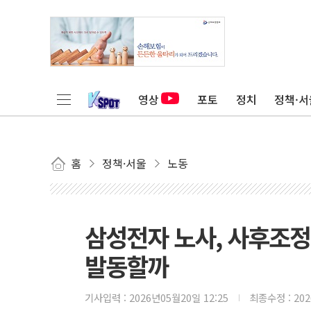
영상
포토
정치
정책·서
홈
정책·서울
노동
삼성전자 노사, 사후조정
발동할까
기사입력 :
2026년05월20일 12:25
최종수정 :
20