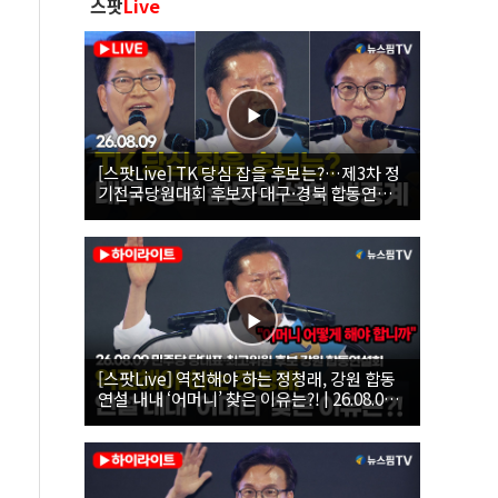
스팟
Live
[스팟Live] TK 당심 잡을 후보는?…제3차 정
기전국당원대회 후보자 대구·경북 합동연설
회 생중계 | 26.08.09
[스팟Live] 역전해야 하는 정청래, 강원 합동
연설 내내 ‘어머니’ 찾은 이유는?! | 26.08.09
더불어민주당 당대표·최고위원 후보 강원 합
동연설회