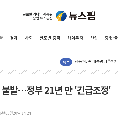
삼성전자, 美국립연구소와 
[인사] 국무조정실·국무
롯데백화점, 앰배서더 2기
울
경제
사회
글로벌·중국
해외투자
산업
증권·
한수원 "폭염 속 전력수급
박형수 의원 '선관위 견제·감
장동혁, 李 대통령에 "결혼
정부, 독도 조사활동 日 항
속보
김성회, 국민의힘에 "청년
서울 38도 폭염에 온열질환
[부고] 이승영(한림제약 이
 불발…정부 21년 만 '긴급조정'
전남광주 남구 한 아파트 
'상품권 사면 대출 가능'
지역 일자리·생활인구 늘린 
26년05월20일 14:24
SK하이닉스, 생산·사무직