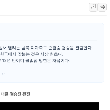
가
청양 밭에서 일하던 
가
폭염에 車 운전면허 
李대통령, 'ISA·주
'호우 특보' 경북 울진
주말 무더위·열대야 
오세훈 "용산공원 주택
수원서 열리는 남북 여자축구 준결승·결승을 관람한다.
충북 주말 무더위 지속
 한국에서 맞붙는 것은 사상 최초다.
10월 보완수사권 폐
후 12년 만이며 클럽팀 방한은 처음이다.
한상협, 업계 개인정보
어요.
 대결·결승전 관전