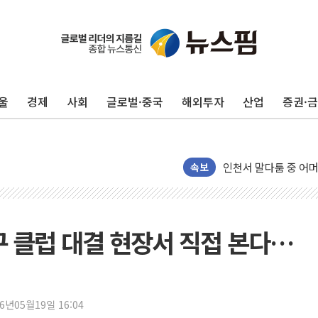
울
경제
사회
글로벌·중국
해외투자
산업
증권·
추미애, '위안부' 피해
인천 선재도 갯벌서 해
인천서 말다툼 중 어머
'화합' 꺼낸 김민석에
속보
李대통령, ISA 개편 
동해중부 전 해상 풍랑
연일 폭염에 온열질환
구 클럽 대결 현장서 직접 본다…
中 전방위 아파트 부양
인제 용대리 계곡서 
동해시, 11~14일 
26년05월19일 16:04
강원 중·남부 동해안