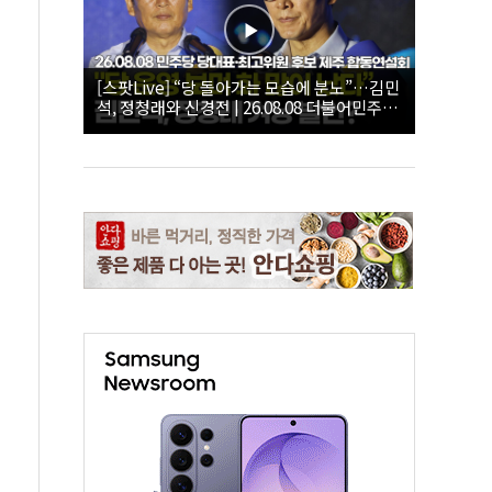
[스팟Live] “당 돌아가는 모습에 분노”…김민
석, 정청래와 신경전 | 26.08.08 더불어민주당
당대표·최고위원 후보 제주 합동연설회