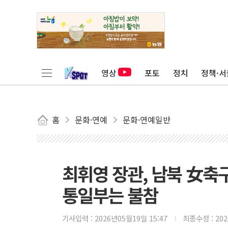
영상
포토
정치
정책·서
홈
문화·연예
문화·연예일반
최휘영 장관, 남북 女축
통일부는 불참
기사입력 :
2026년05월19일 15:47
최종수정 :
20