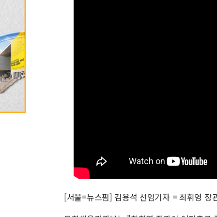
[서울=뉴스핌] 김용석 선임기자 = 최휘영 장