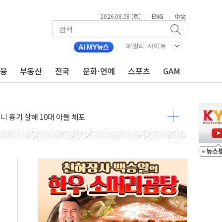
2026.08.08 (토)
ENG
中文
|
|
패밀리 사이트
금융
부동산
전국
문화·연예
스포츠
GAM
자 기림의 날 참석..."국제적 시민 연대로 목소리 내야"
루질 중 실종 60대 나흘만에 숨진 채 발견
니 흉기 살해 10대 아들 체포
 '뻔뻔' 받아친 정청래…제주 연설서 신경전 고조
재검토 지시…與 "적극 환영"·野 "졸속 국정"
주의보…10일까지 최대 3.5m 높은 물결
 사망 23명…정부, 비상대응기구 가동
, 수도 베이징도 부동산 규제 철폐
수위 상승으로 피서객 7명 고립…전원 구조
'별똥별 멍' 운영…페르세우스 유성우 관측
 시간당 50mm 이상 폭우…호우경보 발효