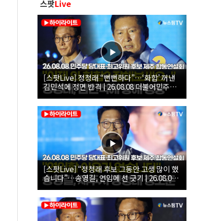
스팟
Live
[스팟Live] 정청래 “뻔뻔하다”…‘화합’ 꺼낸
김민석에 정면 반격 | 26.08.08 더불어민주당
당대표·최고위원 후보 제주 합동연설회
[스팟Live] “정청래 후보 그동안 고생 많이 했
습니다”…송영길, 연임에 선 긋기 | 26.08.08
더불어민주당 당대표·최고위원 후보 제주 합
동연설회