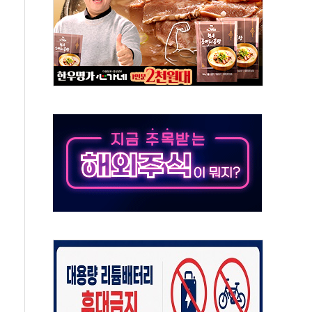
90대 숨져…온열질환 여부 조사
기능시험 오전 집중 편성…체감온도 38도 넘으면 중단
가누르기 방지법' 전면 재검토 지시
 시간당 20~30mm 강한 비...가뭄 해소될 듯
지속…내륙 곳곳 소나기
 검토, 민주당 스스로 원칙 뒤집는 것"
…청주·진천 35도, 곳곳 소나기
지·공소청 출범…피해자들 '범죄 사각지대' 우려
 보안 새판 짠다…'자율규제단체' 타진