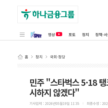
영상
포토
정치
정책·서
홈
정치
국회·정당
민주 "스타벅스 5·18 
시하지 않겠다"
기사입력 :
2026년05월19일 11:35
최종수정 :
20