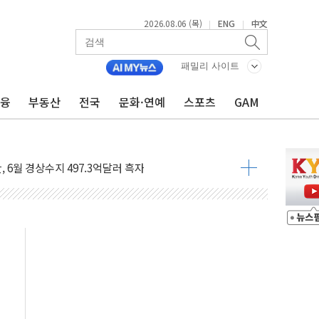
2026.08.06 (목)
ENG
中文
|
|
패밀리 사이트
금융
부동산
전국
문화·연예
스포츠
GAM
립 커피 2종 내놔
클리어런스 딜'
 6월 경상수지 497.3억달러 흑자
이는 일 원치 않아"
대통령 "논쟁 여지" 이례적 언급
-뷰티 신규 전략시장 안착
월세 200만원 外
영월 소상공인 디지털 전환 나선다
류한 李대통령…"형소법 보완 방법 찾아달라" 주문도
기대에 금값 4% 급등…유가 혼조
근로자, 육아로 경력 단절…기업 인재 전략 재정립 필요