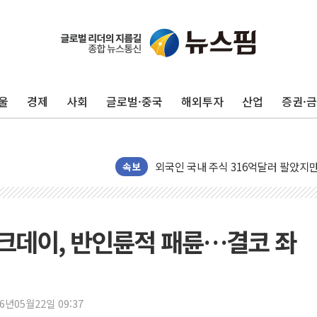
울
경제
사회
글로벌·중국
해외투자
산업
증권·
오뚜기, 제주 특산물 담은 프리미엄 드
신세계사이먼, 전국 아울렛서 '썸머 
외국인 국내 주식 316억달러 팔았지만,
트럼프 "이란과의 합의 선호…사람 죽
속보
정동영 '2국가론' 제동 걸리나...李 
LF 아떼, 미국 매출 42배 '점프'…K
[뉴스핌 이 시각 PICK] 서울 외곽도 
탱크데이, 반인륜적 패륜…결코 좌
"곤드레도 AI로 판다"…성신여대, 
공개 사의 정성호에 "잘 버티라" 만
[금/유가] 국채금리 하락·이란 협상 
26년05월22일 09:37
[장욱희의 중장년 취업에세이] 여성 