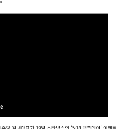
"
주당 원내대표가 19일 스타벅스의 '5·18 탱크데이' 이벤트