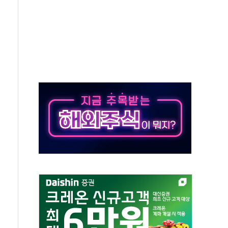
북·제주 비소식
약보합…대선 불확실성에 투자심리 위축
치솟는 월세, 수도권 집값 자극 우려
포 첫 입점
비 전환 지원 강화해야"
4개 업체 51만여대 리콜
하락…유가 안정에 9월 금리 인상 기대 '후퇴'
우지수 5거래일 연속 랠리
 15% 관세 부과 추진