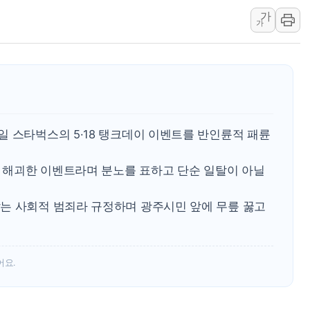
가
[오늘날씨] 한낮 39도 폭염 계속…전
가
[브라질증시] 금리 인하 기대에도 
"서울 외곽 국민평형 월세 200↑"...
이마트, 트레이더스 'T-카페' 일반 점
한경협 "에너지 위기 반복…탈탄소 설
G80 누유·아반떼 화재 발생 가능성…
일 스타벅스의 5·18 탱크데이 이벤트를 반인륜적 패륜
[채권/외환] 미 국채금리·달러 동반 
뉴욕증시, 혼조 마감…'사상 최고' 다
한 해괴한 이벤트라며 분노를 표하고 단순 일탈이 아닐
트럼프 행정부, 폴리실리콘 파생제품에
는 사회적 범죄라 규정하며 광주시민 앞에 무릎 꿇고
어요.