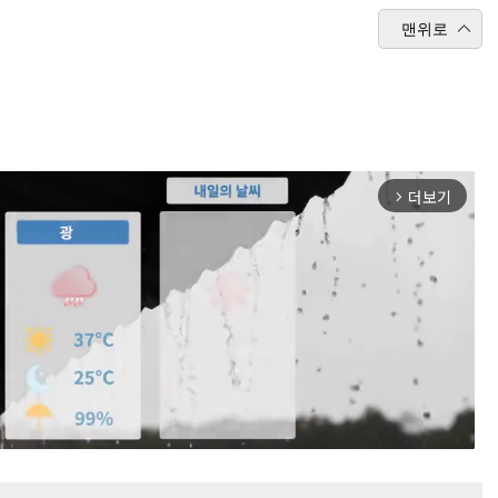
맨위로
더보기
arrow_forward_ios