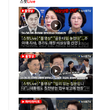
스팟
Live
[스팟Live] *풀영상* "골든타임 놓쳤다"...추
미애 지사, 경기도 재정 비상상황 선언 |
26.08.05 추미애 경기지사 기자회견
[스팟Live] *풀영상* "일리 있는 질문입니
다"...대통령도 칭찬받는 업무보고에 현장 '빵'
| 26.08.05 이재명 대통령 업무보고 - 교육부,
국교위, 문체부, 국가유산청