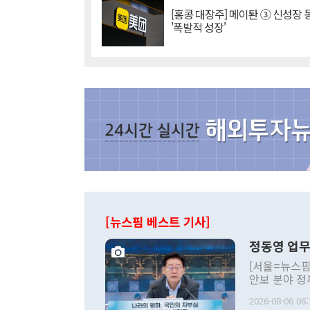
[홍콩 대장주] 메이퇀 ③ 신성장
'폭발적 성장'
[뉴스핌 베스트 기사]
정동영 업무
[서울=뉴스핌
안보 분야 정
평화공존 발전
2026-08-06 06:
발언 중에는 