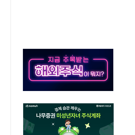
당' 챙긴 경찰관 2명 송치
강찬 대표, 자사주 매수
기 최대 실적에 13%대 급등
로 확대…신규 항공사 진입길 열려
.7% '생활파킹통장' 출시
우는 트럼프...당내선 "안 먹힌다" 균열
첫 '국제보훈컨퍼런스'… 한미동맹 상징성 부각
철도 전력망 구축 계약
 부적절 발언 논란 사과…"재발 방지 모든 조치"