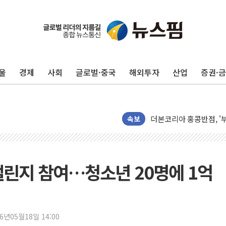
울
경제
사회
글로벌·중국
해외투자
산업
증권·
반도체 대형주 급락에 
카카오뱅크 '모임통장'의 
더본코리아 홍콩반점, '
속보
LGU+, 국내 IDaaS 
환율 100원 빠지면 현대차
국내 최대 400MW 규모
챌린지 참여…청소년 20명에 1억
카카오, 'AI 수익화' 
경찰, '홍명보 감독 선임
삼성전자, FMS 2026서
26년05월18일 14:00
LX하우시스 "역대급 폭