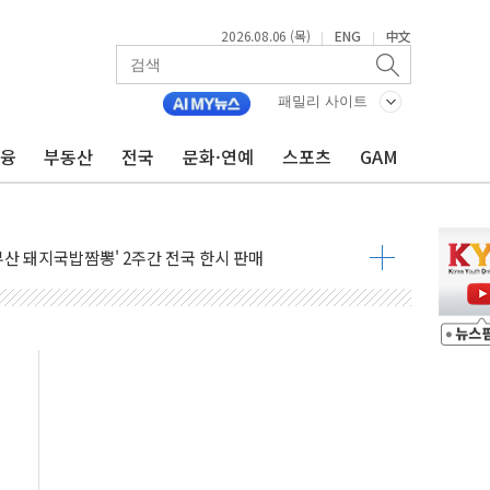
2026.08.06 (목)
ENG
中文
|
|
패밀리 사이트
금융
부동산
전국
문화·연예
스포츠
GAM
코스피 4%↓…매도 사이드카 발동
락인 효과, '모임주' 이자 기여도 일반 2배
부산 돼지국밥짬뽕' 2주간 전국 한시 판매
ADT캡스, 매장 운영·보안 통합관리 앱 출시
최초 클라우드 보안인증 획득
 영업익 2.2조 증발...하반기 '환율 역풍' 우려
 해남 태양광발전 '첫삽'…남동발전, 재생에너지 '앞장'
내년 상반기부터 본격화
 의혹' 축구협회 압수수색
 차세대 AI 메모리 기술력 과시
염에 고단열 인테리어 관심 급증"