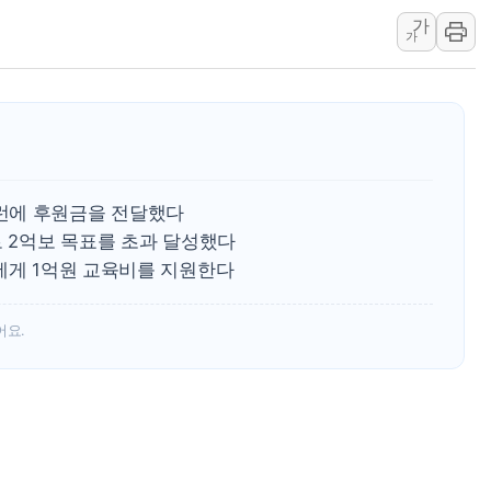
가
일 안 하고 '초과근무 수
가
토마토시스템 조길주·이
[특징주] 고려아연, 상반
한·체코 항공편 주10회
SBI저축은행, 최고 연 7
美중간선거 '색깔론' 덧씌
런에 후원금을 전달했다
보훈부, 내년 워싱턴서 
로 2억보 목표를 초과 달성했다
가온전선, 싱가포르 도시
에게 1억원 교육비를 지원한다
정점식, '부산 돌려차기'
어요.