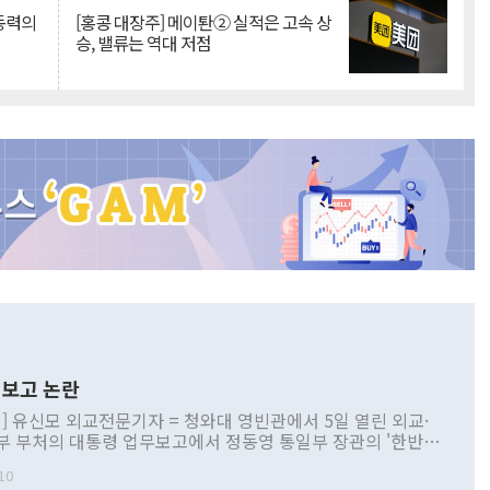
 동력의
[홍콩 대장주] 메이퇀② 실적은 고속 상
승, 밸류는 역대 저점
보고 논란
] 유신모 외교전문기자 = 청와대 영빈관에서 5일 열린 외교·
부 부처의 대통령 업무보고에서 정동영 통일부 장관의 '한반도
 구상'과 업무보고 발언이 논란을 빚고 있다. 이날 정 장관의
10
정부 내 조율을 거치지 않은 사안을 정책으로 추진하겠다고 공