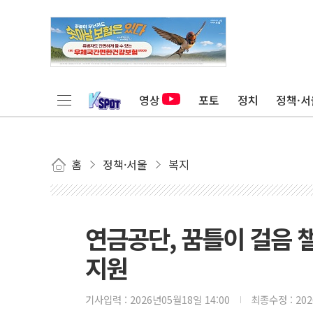
영상
포토
정치
정책·서
홈
정책·서울
복지
연금공단, 꿈틀이 걸음 
지원
기사입력 :
2026년05월18일 14:00
최종수정 :
20