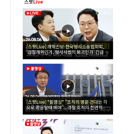
스팟
Live
[스팟Live] 개혁신당·한국형사소송법학회,
'검찰개혁인가, 형사사법의 붕괴인가' 긴급 세
미나｜26.08.06
[스팟Live] *풀영상* "조직의 명운 건다는 각
오로 환골탈태 해야"...경찰 조직의 전면적 쇄
신 촉구한 한병도 | 26.08.06 더불어민주당 정
책조정회의