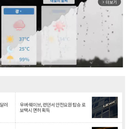
더보기
arrow_forward_ios
Mute
억달러
우버·웨이브, 런던서 안전요원 탑승 로
보택시 면허 획득