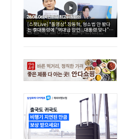
[스팟Live] *풀영상* 장동혁, 형소법 안 봤다
는 李대통령에 "역대급 망언...대통령 맞나"｜
26.08.06 국민의힘 최고위원회의