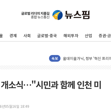
울
경제
사회
글로벌·중국
해외투자
산업
증권·
남성, 'NS AI LINK' 월마트 3
예탁결제원, 비상장주식·조각투
올데이올가닉, 정부 '혁신 프리미어
엑스플러스, '갤럭시 Z 플립8·
속보
삼성증권, 연금저축계좌 ETF·
신한자산운용, 팔란티어 급등에 '
강원·호남·대구경북 곳곳 '폭염
' 개소식…"시민과 함께 인천 미
서금원, 상반기 미소금융 1600
美 민주, 트럼프 측에 200만 
지방공기업 경영평가, 서울농수산식
26년05월16일 18:49
예천 실종신고 80대 남성 논둑서