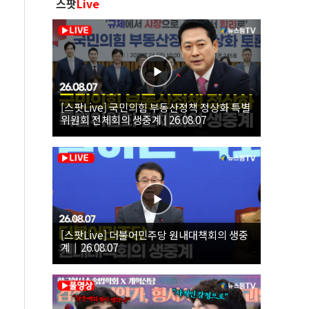
스팟
Live
[스팟Live] 국민의힘 부동산정책 정상화 특별
위원회 전체회의 생중계 | 26.08.07
[스팟Live] 더불어민주당 원내대책회의 생중
계｜26.08.07