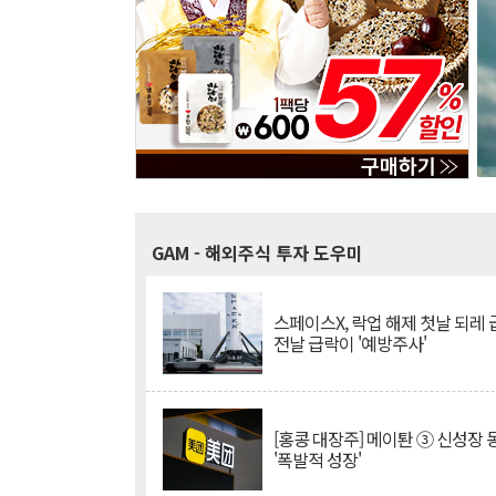
GAM
- 해외주식 투자 도우미
스페이스X, 락업 해제 첫날 되레 급
전날 급락이 '예방주사'
[홍콩 대장주] 메이퇀 ③ 신성장
'폭발적 성장'