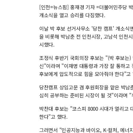
[인천=뉴스핌] 홍재경 기자 =더불어민주당 
개소식을 열고 승리를 다짐했다.
이날 박 후보 선거사무소 '당찬 캠프' 개소식
을 비롯해 박남춘 전 인천시장, 고남석 인천
시했다.
조정식 후반기 국회의장 후보는 "(박 후보는)
신"이라며 "이재명 대통령과 가장 잘 통하고 
후보에게 압도적으로 힘을 모아줘야 한다"고 
당찬캠프 상임고문 겸 후원회장을 맡은 박남춘
심히 공부하는 준비된 시장이 될 것"이라며 "
박찬대 후보는 "코스피 8000 시대가 열리고
한다"고 했다.
그러면서 "인공지능과 바이오, K-컬처, 에