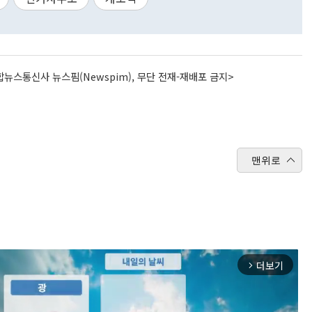
뉴스통신사 뉴스핌(Newspim), 무단 전재-재배포 금지>
맨위로
더보기
arrow_forward_ios