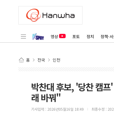
영상
포토
정치
정책·서
홈
전국
인천
박찬대 후보, '당찬 캠프
래 바꿔"
기사입력 :
2026년05월16일 18:49
최종수정 :
20