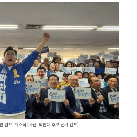
 캠프' 개소식 [사진=박찬대 후보 선거 캠프]