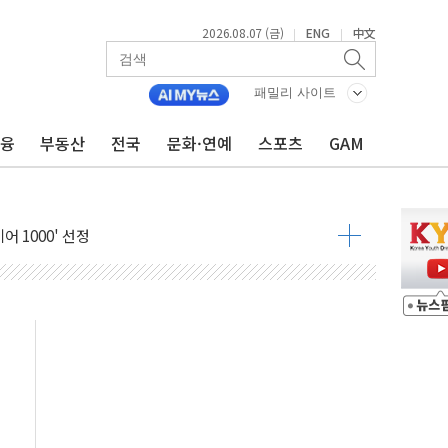
2026.08.07 (금)
ENG
中文
|
|
패밀리 사이트
금융
부동산
전국
문화·연예
스포츠
GAM
600개 매장 판매
자 장외거래 청산결제 인프라 구축 착수
 1000' 선정
폴드8' 전용 액세서리 출시
리츠 온라인 거래수수료 우대
SOL 팔란티어 커버드콜' ETF 주목
중대경보'…전국 49개 지역으로 확대
억원 돌파...취약계층 지원 확대
달러 건넨 韓기업 조사… "관세 무마용 뇌물 의혹"
품공사 등 20곳 '최우수'...인천환경공단 등 '부진'
 숨진 채 발견