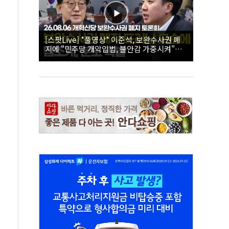
[스팟Live] *풀영상* 이준석, 보완수사권 폐
지에 "민주당 개악입법, 불안감 가중시켜"｜
26.08.06 개혁신당 보완수사권 폐지 토론회