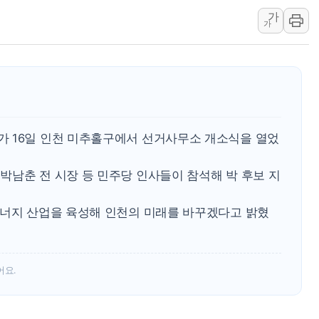
가
"35초마다 중국과 통신"...美
가
한병도 "막말 정치를 좌시하지 
원내대책회의 참석하는 한병도
AIA그룹, 12년 연속 MDRT 
[컨콜] 네이버, 멤버십 연계 배송
[컨콜] 네이버 AI탭, 올해 안
 16일 인천 미추홀구에서 선거사무소 개소식을 열었
[특징주] 포스코퓨처엠, LFP 
HDC랩스, 'BUILD CON SUMM
박남춘 전 시장 등 민주당 인사들이 참석해 박 후보 지
와이즈버즈, 상반기 매출 245
에너지 산업을 육성해 인천의 미래를 바꾸겠다고 밝혔
어요.