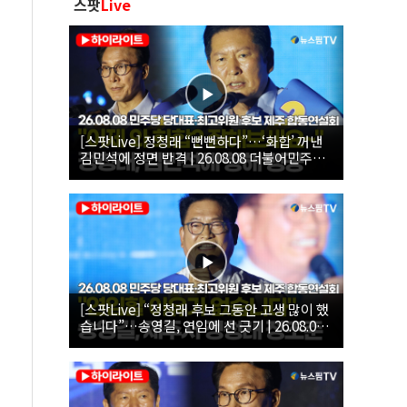
스팟
Live
[스팟Live] 정청래 “뻔뻔하다”…‘화합’ 꺼낸
김민석에 정면 반격 | 26.08.08 더불어민주당
당대표·최고위원 후보 제주 합동연설회
[스팟Live] “정청래 후보 그동안 고생 많이 했
습니다”…송영길, 연임에 선 긋기 | 26.08.08
더불어민주당 당대표·최고위원 후보 제주 합
동연설회