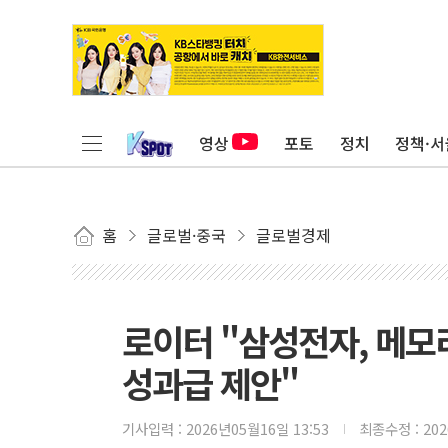
영상
포토
정치
정책·서
홈
글로벌·중국
글로벌경제
로이터 "삼성전자, 메모리
성과급 제안"
기사입력 :
2026년05월16일 13:53
최종수정 :
20