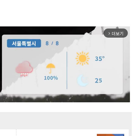
더보기
arrow_forward_ios
Mute