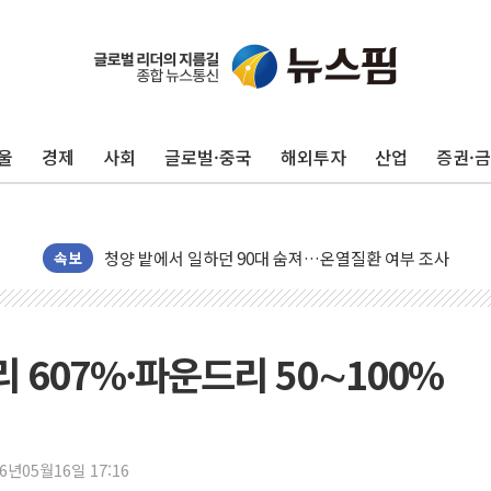
동해중부 전 해상 풍랑주의보…10일까지 최대 3.5m 높은
연일 폭염에 온열질환 사망 23명…정부, 비상대응기구 가
中 전방위 아파트 부양, 수도 베이징도 부동산 규제 철폐
인제 용대리 계곡서 수위 상승으로 피서객 7명 고립…전원
울
경제
사회
글로벌·중국
해외투자
산업
증권·
동해시, 11~14일 '별똥별 멍' 운영…페르세우스 유성우 
강원 중·남부 동해안 시간당 50mm 이상 폭우…호우경보
청양 밭에서 일하던 90대 숨져…온열질환 여부 조사
폭염에 車 운전면허 기능시험 오전 집중 편성…체감온도 3
속보
李대통령, 'ISA·주가누르기 방지법' 전면 재검토 지시
'호우 특보' 경북 울진 시간당 20~30mm 강한 비...가뭄 
주말 무더위·열대야 지속…내륙 곳곳 소나기
 607%·파운드리 50∼100%
오세훈 "용산공원 주택 검토, 민주당 스스로 원칙 뒤집는 
충북 주말 무더위 지속…청주·진천 35도, 곳곳 소나기
10월 보완수사권 폐지·공소청 출범…피해자들 '범죄 사각
26년05월16일 17:16
한상협, 업계 개인정보 보안 새판 짠다…'자율규제단체' 