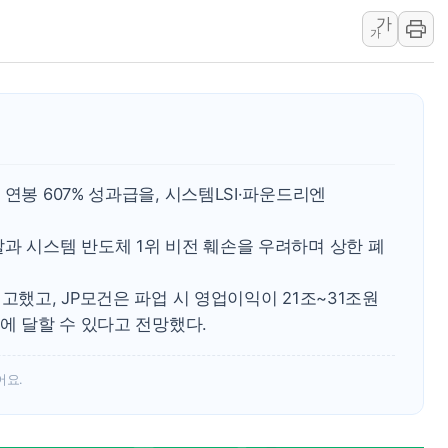
가
민주당, 오늘 제주·인천 경선 발표...김민석 '재역전' vs 정
가
뉴욕증시, 고용 쇼크에 금리 인상 우려 후퇴…S&P500 
트럼프, 쿡 연준 이사 해임 재추진…"26일까지 의혹 소명"
유럽증시, 美 고용 예상 밖 부진에 연준 금리 인상 가능성 
미 연준 매파 기세 꺾이나…고용 감소에 9월 동결 전망 우
연봉 607% 성과급을, 시스템LSI·파운드리엔
과 시스템 반도체 1위 비전 훼손을 우려하며 상한 폐
고했고, JP모건은 파업 시 영업이익이 21조~31조원
원에 달할 수 있다고 전망했다.
어요.