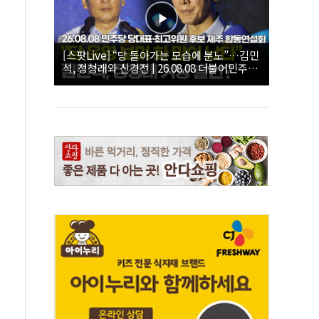
[스팟Live] “당 돌아가는 모습에 분노”…김민
석, 정청래와 신경전 | 26.08.08 더불어민주당
당대표·최고위원 후보 제주 합동연설회