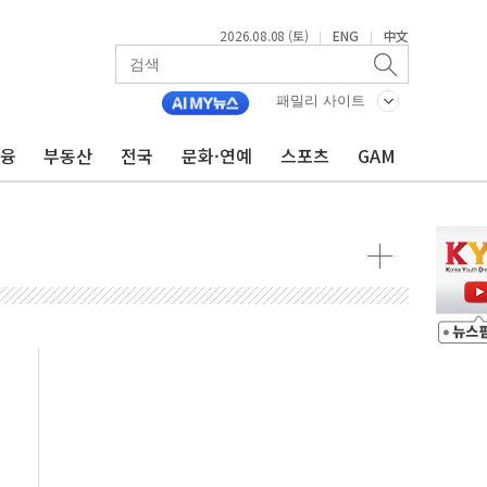
 물결
2026.08.08 (토)
ENG
中文
|
|
동
패밀리 사이트
 구조
금융
부동산
전국
문화·연예
스포츠
GAM
관측
 발효
8도 넘으면 중단
해소될 듯
것"
지대' 우려
타진