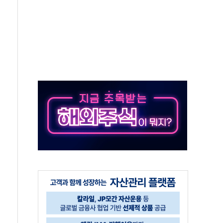
청래 '격차 확대'
최고치
 요구
낮아지며 상승… STOXX 600 지수는 나흘 연속 최고치
세