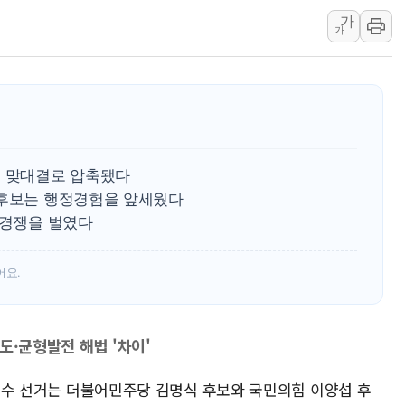
가
트럼프 "금리 내려야"…파월 때와 달리 워시엔 톤 낮춰
가
특정 정치인 측근 포항시 정책특보 내정설...포항시 '시끌'
李 "해남 태양광, 대한민국 다음 100년 밑거름…수도권 집
李 대통령, '6시간 마라톤 부동산 2차 회의' 주재… "전폭
트럼프, 中 겨냥 폴리실리콘 관세 15% 부과…美 태양광주
[사진] 빈살만과 에르도안의 만남
섭 맞대결로 압축됐다
 후보는 행정경험을 앞세웠다
 경쟁을 벌였다
어요.
도·균형발전 해법 '차이'
진천군수 선거는 더불어민주당 김명식 후보와 국민의힘 이양섭 후