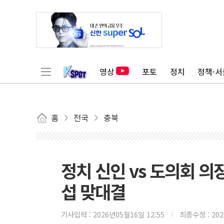
영상
포토
정치
정책·서
홈
전국
충북
정치 신인 vs 도의회 
섭 맞대결
기사입력 :
2026년05월16일 12:55
최종수정 :
20