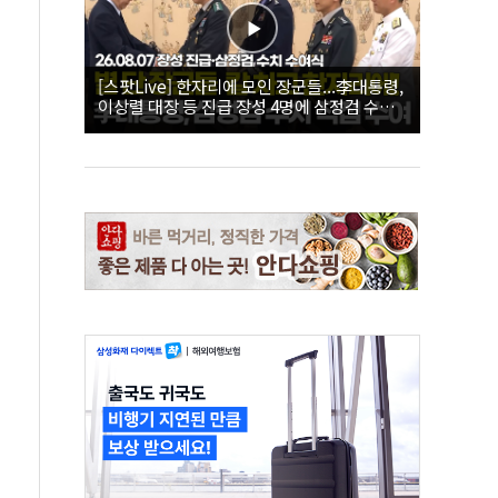
[스팟Live] 한자리에 모인 장군들...李대통령,
이상렬 대장 등 진급 장성 4명에 삼정검 수치
직접 수여｜26.08.07 장성 진급·삼정검 수치
수여식