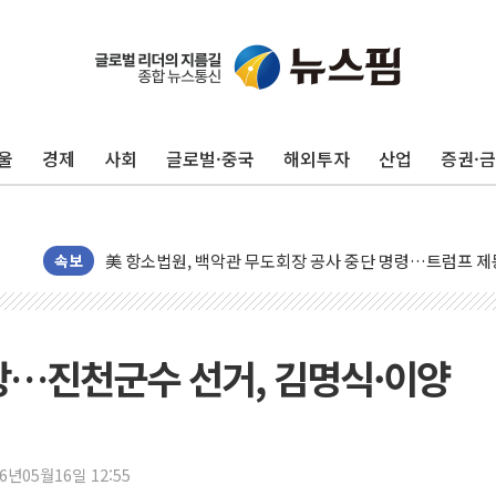
트럼프, 쿡 연준 이사 해임 재추진…"26일까지 의혹 소명"
유럽증시, 美 고용 예상 밖 부진에 연준 금리 인상 가능성 
미 연준 매파 기세 꺾이나…고용 감소에 9월 동결 전망 우
울
경제
사회
글로벌·중국
해외투자
산업
증권·
[종합] 이슬람 수니파 3국, '공동방위협정' 체결… 이스라
트럼프, 백신·자폐증 행정명령 검토…"이르면 다음 주"
美 항소법원, 백악관 무도회장 공사 중단 명령…트럼프 제
이란 핵심 원유 수출항 '하르그섬', 최근 1주일 이상 '올스
속보
美 고용 쇼크에 엔화 장중 급등…시장은 "또 개입했나" 촉
[AI MY 뉴스] 뉴욕 반도체주 프리뷰...美 고용 쇼크에 반도
뉴욕증시 프리뷰, 美 고용 쇼크에 금리 인상 우려 후퇴…나
의장…진천군수 선거, 김명식·이양
[종합] 美 7월 고용 2만3000명 감소 '쇼크'…9월 금리 인
[사진] 이슬람 수니파 3개국, 공동방위협정 체결
뉴욕증시 개장 전 특징주...아틀라시안·클라우드플레어
26년05월16일 12:55
보훈부, 미 DPAA와 MOU… "6·25 미군 실종자 7359명