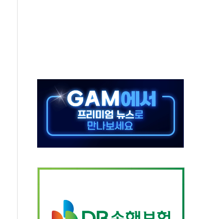
중 완화 전환점"
적 공급 확대·속도전 총력"
 급등