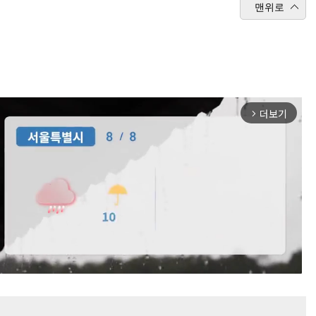
맨위로
더보기
arrow_forward_ios