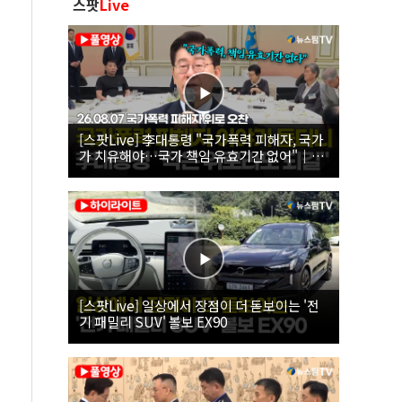
스팟
Live
[스팟Live] 李대통령 "국가폭력 피해자, 국가
가 치유해야…국가 책임 유효기간 없어"｜
26.08.07 국가폭력 피해자 위로 오찬
[스팟Live] 일상에서 장점이 더 돋보이는 '전
기 패밀리 SUV' 볼보 EX90