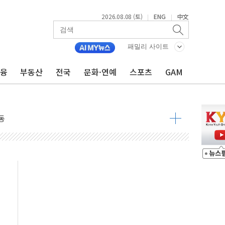
2026.08.08 (토)
ENG
中文
|
|
 요구
낮아지며 상승… STOXX 600 지수는 나흘 연속 최고치
패밀리 사이트
세
금융
부동산
전국
문화·연예
스포츠
GAM
엘·이란 위협에 맞설 자체 억지력 강화
동
톱'… 美 해상봉쇄 영향
각
체주 '활짝'
스닥 선물 1%대 상승
상 기대 후퇴
·태양광주↑ VS 트레이드데스크·웬디스↓
 끝까지 찾겠다"