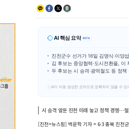
AI 핵심 요약
BETA
진천군수 선거가 16일 김명식·이양
김 후보는 중앙협력·도시전환을, 이
두 후보는 시 승격·광역철도 등 정책
AI가 자동 생성한 요약으로 정확하지 않을 수 있
!
시 승격 앞둔 진천 미래 놓고 정책 경쟁…철
[진천=뉴스핌] 백운학 기자 = 6·3 충북 