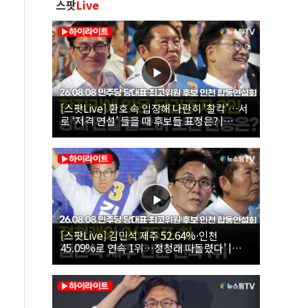
스팟
Live
[스팟Live] 환호 속 입장해 나란히 ‘찰칵’…서
로 ‘저격 연설’ 들을 때 후보들 표정은? |
26.08.08 더불어민주당 당대표·최고위원 후
보 인천 합동연설회
[스팟Live] 김민석 제주 52.64%·인천
45.09%로 연속 1위…정청래 따돌렸다’ |
26.08.08 더불어민주당 당대표·최고위원 후
보 인천 합동연설회