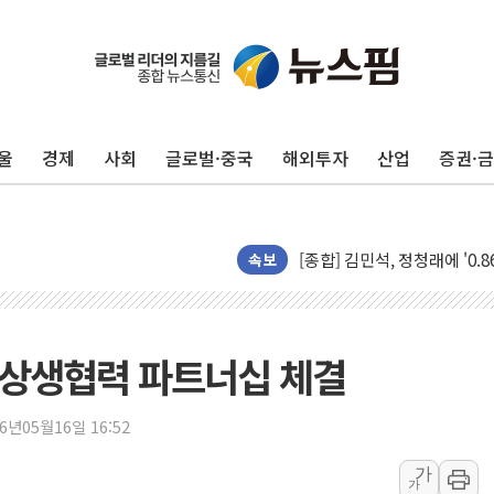
울
경제
사회
글로벌·중국
해외투자
산업
증권·
포항시 재난예산 40억 긴급 
울진·영덕 '호우특보'-포항 '
[종합] 김민석, 정청래에 '0.86
인천 합동연설회 나선 송영길
속보
김민석, 2주차 제주·인천 경선서
인사하는 김민석 당대표 후보
[속보] 민주, 제주·인천 경선 결
 상생협력 파트너십 체결
[속보] 민주, 인천 경선 결과 발
[속보] 민주, 제주 경선 결과 발
26년05월16일 16:52
이번주 국내 주요 금융일정(8.1
가
가
美, 이란전 출구전략 만지작