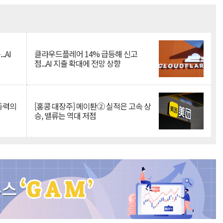
Mute
.AI
클라우드플레어 14% 급등해 신고
점...AI 지출 확대에 전망 상향
 동력의
[홍콩 대장주] 메이퇀② 실적은 고속 상
승, 밸류는 역대 저점