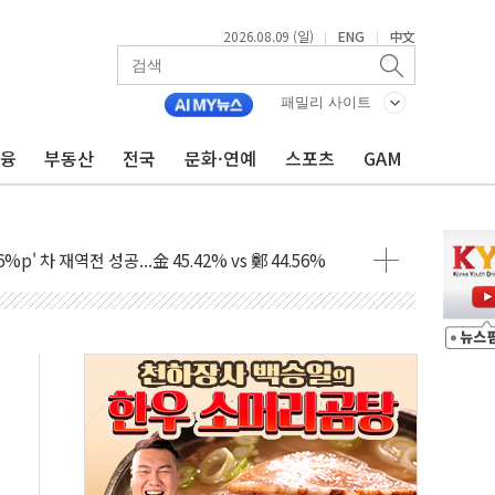
2026.08.09 (일)
ENG
中文
|
|
패밀리 사이트
금융
부동산
전국
문화·연예
스포츠
GAM
투입…고수온 양식장 복구·지원 '총력'
산사태 주의보'...경북도, 호우 피해·통제구간 없어
%p' 차 재역전 성공...金 45.42% vs 鄭 44.56%
·정청래·김민석 당대표 후보
 정청래에 승리...47.75% vs 42.08%
과 발표...김민석 47.75% 정청래 42.08%
표...김민석 45.09% 정청래 43.27% 송영길 11.63%
표...김민석 52.64% 정청래 39.89% 송영길 7.47%
0~8.14)
…공습 한계·탄약 부족 현실화