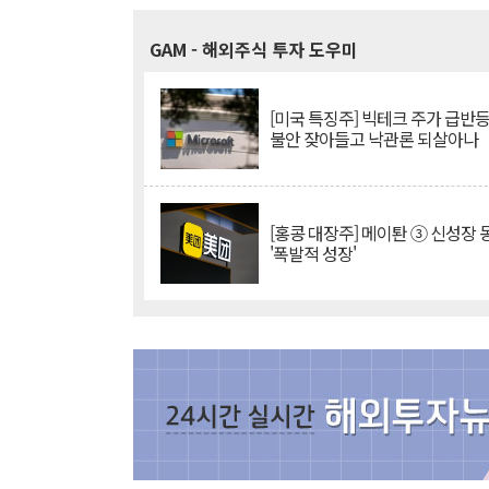
GAM
- 해외주식 투자 도우미
[미국 특징주] 빅테크 주가 급반등..
불안 잦아들고 낙관론 되살아나
[홍콩 대장주] 메이퇀 ③ 신성장
'폭발적 성장'