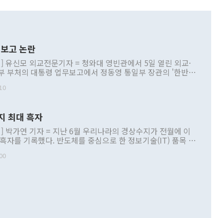
보고 논란
] 유신모 외교전문기자 = 청와대 영빈관에서 5일 열린 외교·
부 부처의 대통령 업무보고에서 정동영 통일부 장관의 '한반도
 구상'과 업무보고 발언이 논란을 빚고 있다. 이날 정 장관의
10
정부 내 조율을 거치지 않은 사안을 정책으로 추진하겠다고 공
는가 하면 사실 관계에 맞지 않은 설명도 있었다. 이재명 대통
로 신중을 기해 달라고 경고했고, 조현 외교부 장관은 '이상
지 최대 흑자
 근거한 비현실적 구상'이라는 비판을 내놨다. 그동안 정 장
책 관련 발언이 물의를 빚은 적은 여러 번 있지만 대통령과 유
] 박가연 기자 = 지난 6월 우리나라의 경상수지가 전월에 이
이 공개적으로 부정적 입장을 표명한 것은 이례적이다. 정 장
 흑자를 기록했다. 반도체를 중심으로 한 정보기술(IT) 품목 수
대북 접근법과 월권을 제어해야 한다는 목소리도 높아지고 있
간 상품수출이 처음으로 1000억달러를 넘어선 영향이다. [자
00
 따르
기자간담회를 하고 있다. [사진=통일부] 2026.07.23 ◆통일
 경상수지는 497억3000만달러 흑자로 집계됐다. 전월(386억
 넘어선 주장 정 장관은 이날 업무보고에서 '한반도 평화공존
)에 이어 두 달 연속 월간 기준 역대 최대 기록을 갈아치웠다.
 설명하면서 이재명 정부 2년차 핵심 과제로 상호 존중·평화
해 상반기 누적 경상수지 흑자는 1910억1000만달러를 기록
·핵 없는 한반도 등 3대 기본 방향을 제시했다. 정 장관은 "대
지 흑자를 견인한 것은 상품수지다. 6월 상품수지는 478억
언어는 멈춰야 한다"면서 주적 용어 대체를 주장했다. 지난 25
 흑자를 기록하며 전월에 이어 역대 최대를 다시 썼다. 국제수
D(완전하고 검증가능하며 되돌릴 수 없는 비핵화) 구도는 이미
수출은 1123억7000만달러로 전년 동월 대비 84.5% 증가하