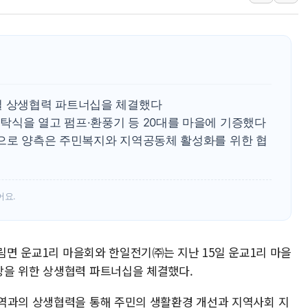
강릉·동해·삼척 시간당 최대 
폐기물 수거하다 참변…60대
서울 중랑구 주택가서 흉기 난
李대통령 "결혼 때문에 손해 
여수 오동도 인근 해상서 모
일 상생협력 파트너십을 체결했다
추미애, '위안부' 피해자 기림
탁식을 열고 펌프·환풍기 등 20대를 마을에 기증했다
탕으로 양측은 주민복지와 지역공동체 활성화를 위한 협
인천 선재도 갯벌서 해루질 중
인천서 말다툼 중 어머니 흉기
'화합' 꺼낸 김민석에 '뻔뻔
어요.
방림면 운교1리 마을회와 한일전기㈜는 지난 15일 운교1리 마을
상을 위한 상생협력 파트너십을 체결했다.
역과의 상생협력을 통해 주민의 생활환경 개선과 지역사회 지