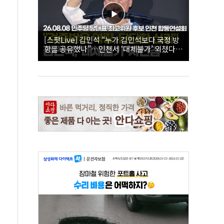
[스팟Live] 김민석 “누가 김민석보다 국정 방
향을 공유했나”…인천서 ‘대체불가’ 외쳤다 |
26.08.08 더불어민주당 당대표·최고위원 후
보 인천 합동연설회