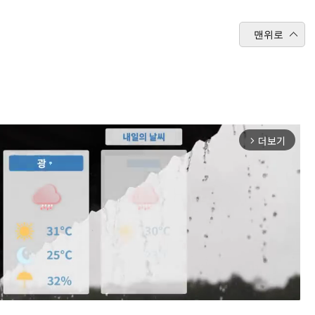
맨위로
더보기
arrow_forward_ios