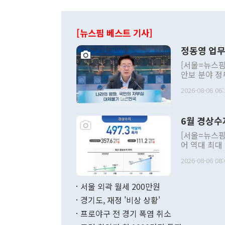
[뉴스핌 베스트 기사]
정동영 업무
[서울=뉴스핌
안보 분야 정
평화공존 발전
2026-08-06 06:
발언 중에는 
언한 것이 있
령은 공개적으
6월 경상수
주의적 희망에
관의 대북 정
[서울=뉴스핌
관 부처 장관
어 역대 최대
관의 무리한 
출 호조로 월
다. [정동영 통일부 장관이 지난달 23일 오후 서울 종로구 정부서울청사에
2026-08-06 08:
료=한국은행] 한국은행이 6일 발표한 '2026년 6월 국제수지(잠정)'에
서 취임 1주년 
면 지난 6월
부 장관 권한
1000만달러
서울 외곽 월세 200만원
발전 구상'을
이에 따라 올
적 갈등 해결
경기도, 재정 '비상 상황'
했다. 경상수
결과 혐오의 
9000만달러
프로야구 전 경기 폭염 취소
년간의 CVI
지 기준 상품