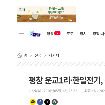
영상
포토
정치
정책·서
홈
전국
지자체
평창 운교1리·한일전기,
기사입력 :
2026년05월16일 16:52
최종수정 :
20