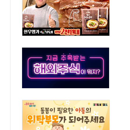
50㎜ 폭우…강원 동해안 강한 비 이어져
 환경미화원 수거차에 치여 사망
동…60대 남성 2명 숨져
보는 일 없게"…'결혼 페널티' 22개 과제 손본다
터보트 전복…1명 사망·1명 실종
의 날 참석..."국제적 시민 연대로 목소리 내야"
 실종 60대 나흘만에 숨진 채 발견
 살해 10대 아들 체포
' 받아친 정청래…제주 연설서 신경전 고조