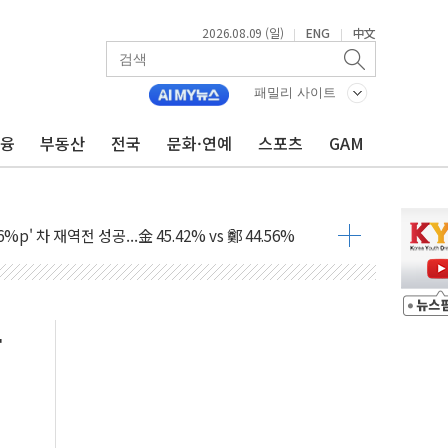
2026.08.09 (일)
ENG
中文
|
|
패밀리 사이트
금융
부동산
전국
문화·연예
스포츠
GAM
투입…고수온 양식장 복구·지원 '총력'
산사태 주의보'...경북도, 호우 피해·통제구간 없어
%p' 차 재역전 성공...金 45.42% vs 鄭 44.56%
·정청래·김민석 당대표 후보
 정청래에 승리...47.75% vs 42.08%
과 발표...김민석 47.75% 정청래 42.08%
표...김민석 45.09% 정청래 43.27% 송영길 11.63%
표...김민석 52.64% 정청래 39.89% 송영길 7.47%
0~8.14)
…공습 한계·탄약 부족 현실화