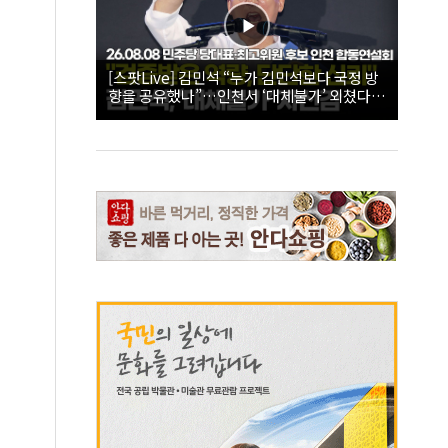
[스팟Live] 김민석 “누가 김민석보다 국정 방
향을 공유했나”…인천서 ‘대체불가’ 외쳤다 |
26.08.08 더불어민주당 당대표·최고위원 후
보 인천 합동연설회