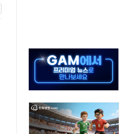
50㎜ 폭우…강원 동해안 강한 비 이어져
 환경미화원 수거차에 치여 사망
동…60대 남성 2명 숨져
보는 일 없게"…'결혼 페널티' 22개 과제 손본다
터보트 전복…1명 사망·1명 실종
의 날 참석..."국제적 시민 연대로 목소리 내야"
 실종 60대 나흘만에 숨진 채 발견
 살해 10대 아들 체포
' 받아친 정청래…제주 연설서 신경전 고조