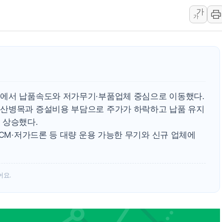
가
강릉·동해·삼척 시간당 최대 
가
폐기물 수거하다 참변…60대
서울 중랑구 주택가서 흉기 난
李대통령 "결혼 때문에 손해 
여수 오동도 인근 해상서 모
추미애, '위안부' 피해자 기림
주에서 납품속도와 저가무기·부품업체 중심으로 이동했다.
인천 선재도 갯벌서 해루질 중
생산병목과 증설비용 부담으로 주가가 하락하고 납품 유지
인천서 말다툼 중 어머니 흉기
 상승했다.
'화합' 꺼낸 김민석에 '뻔뻔
CCM·저가드론 등 대량 운용 가능한 무기와 신규 업체에
어요.