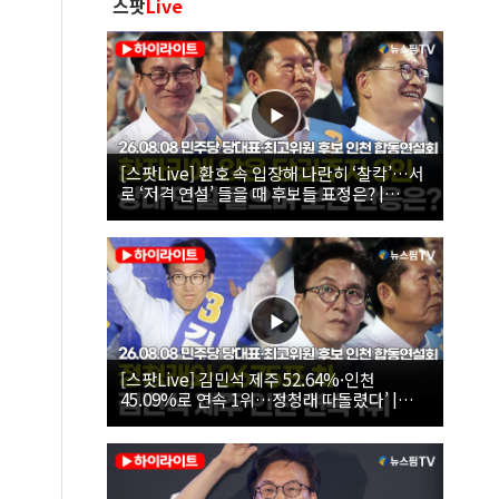
스팟
Live
[스팟Live] 환호 속 입장해 나란히 ‘찰칵’…서
로 ‘저격 연설’ 들을 때 후보들 표정은? |
26.08.08 더불어민주당 당대표·최고위원 후
보 인천 합동연설회
[스팟Live] 김민석 제주 52.64%·인천
45.09%로 연속 1위…정청래 따돌렸다’ |
26.08.08 더불어민주당 당대표·최고위원 후
보 인천 합동연설회