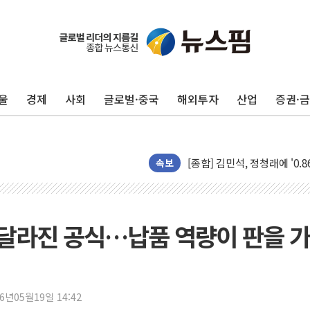
울
경제
사회
글로벌·중국
해외투자
산업
증권·
포항시 재난예산 40억 긴급 
울진·영덕 '호우특보'-포항 '
[종합] 김민석, 정청래에 '0.86
인천 합동연설회 나선 송영길
속보
김민석, 2주차 제주·인천 경선서
인사하는 김민석 당대표 후보
[속보] 민주, 제주·인천 경선 결
 달라진 공식…납품 역량이 판을 가
[속보] 민주, 인천 경선 결과 발
[속보] 민주, 제주 경선 결과 발
이번주 국내 주요 금융일정(8.1
26년05월19일 14:42
美, 이란전 출구전략 만지작