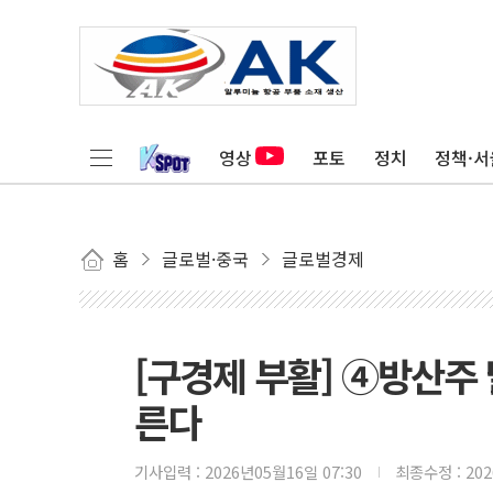
영상
포토
정치
정책·서
홈
글로벌·중국
글로벌경제
[구경제 부활] ④방산주
른다
기사입력 :
2026년05월16일 07:30
최종수정 :
20