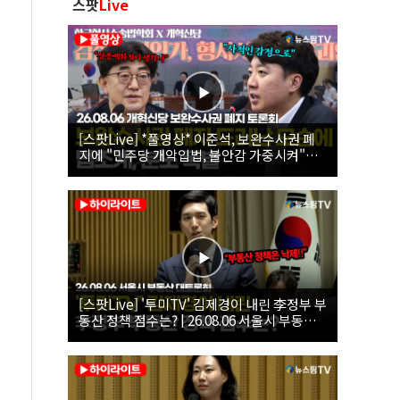
스팟
Live
[스팟Live] *풀영상* 이준석, 보완수사권 폐
지에 "민주당 개악입법, 불안감 가중시켜"｜
26.08.06 개혁신당 보완수사권 폐지 토론회
[스팟Live] '투미TV' 김제경이 내린 李정부 부
동산 정책 점수는? | 26.08.06 서울시 부동산
대토론회