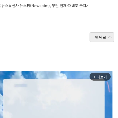
뉴스통신사 뉴스핌(Newspim), 무단 전재-재배포 금지>
맨위로
더보기
arrow_forward_ios