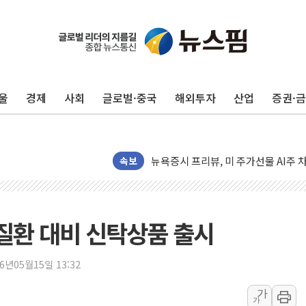
유럽증시, 견조한 실적 소화하며 대부분
리투아니아 국방 "러, 우크라 드론으로
구광모, 내주 실리콘밸리서 젠슨 황 
울
경제
사회
글로벌·중국
해외투자
산업
증권·
뉴욕증시 개장 전 특징주...모더나
김정관 장관 "영업이익 N% 성과급
뉴욕증시 프리뷰, 미 주가선물 AI주
속보
청와대, 북한 단거리 탄도미사일 발사
금값 7주 만에 최고…美 고용 둔화·
[인도증시] 중동 긴장 완화에 실적 호
질환 대비 신탁상품 출시
러, 1인칭시점 드론으로 우크라 민간
[베트남 증시] 지수 하락 속 'DGC
26년05월15일 13:32
'월가의 황제' 다이먼 "금융시장 레
가
양주 섬유염색공장서 화재 1명 중상…
가