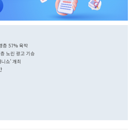
령층 57% 육박
령층 노린 광고 기승
머니쇼' 개최
간