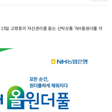
김정관 산업부 장관 "주 52시간 손봐
해군 1함대 창설 80주년…지역과 함께
[3보] 북, 원산서 동해로 단거리 탄도
이 15일 고령층의 자산관리를 돕는 신탁상품 'NH올원더풀 의
우크라 드론 전술, 중남미 콜롬비아에
동해해경, 독도 해상서 부유물 감긴 
주한미군 "오산기지 누출, 백린 아닌 
구미 폐염산처리업체서 불 2시간30여