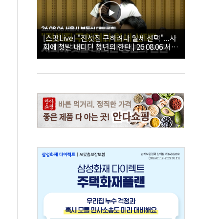
[스팟Live] "전셋집 구하려다 월세 선택"...사
회에 첫발 내디딘 청년의 한탄 | 26.08.06 서울
시 부동산 대토론회