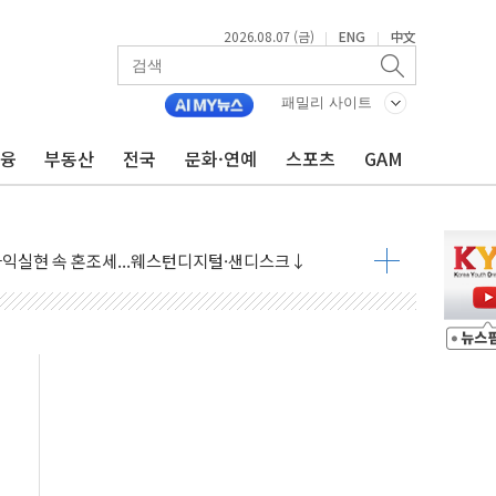
2026.08.07 (금)
ENG
中文
|
|
 상승… "2분기 기업 순이익 21% 증가" 전망
패밀리 사이트
 나토 회원국 공격 검토… 거짓 깃발 작전"
재회…로봇·AI 데이터센터·모빌리티 구체화
금융
부동산
전국
문화·연예
스포츠
GAM
·아이온큐·도어대시↑ VS 샌디스크·피그마·앱러빈↓
 반대…상법·자본시장법 개정 논의"
 차익실현 속 혼조세...웨스턴디지털·샌디스크↓
에 긴급 안보 점검회의
호르무즈 재개방 기대에 강세
조까지, 상승...호실적 보고 기업 상승세 뚜렷
인 '사파리' 공격… 시민들 공포감 극대화 전략
' 임시 주총 기대감에 홀로 상한가…마진 잔액은 사상 최고
버리지 위험수위…숨은 차입이 더 큰 변수"
대응 1단계 진압 중