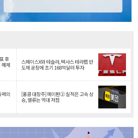
Mute
표 후
스페이스X와 테슬라, 텍사스 테라팹 반
 해제
도체 공장에 초기 168억달러 투자
 동력의
[홍콩 대장주] 메이퇀② 실적은 고속 상
승, 밸류는 역대 저점