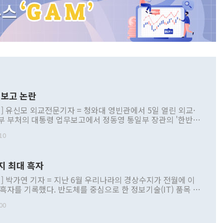
보고 논란
] 유신모 외교전문기자 = 청와대 영빈관에서 5일 열린 외교·
부 부처의 대통령 업무보고에서 정동영 통일부 장관의 '한반도
 구상'과 업무보고 발언이 논란을 빚고 있다. 이날 정 장관의
10
정부 내 조율을 거치지 않은 사안을 정책으로 추진하겠다고 공
는가 하면 사실 관계에 맞지 않은 설명도 있었다. 이재명 대통
로 신중을 기해 달라고 경고했고, 조현 외교부 장관은 '이상
지 최대 흑자
 근거한 비현실적 구상'이라는 비판을 내놨다. 그동안 정 장
책 관련 발언이 물의를 빚은 적은 여러 번 있지만 대통령과 유
] 박가연 기자 = 지난 6월 우리나라의 경상수지가 전월에 이
이 공개적으로 부정적 입장을 표명한 것은 이례적이다. 정 장
 흑자를 기록했다. 반도체를 중심으로 한 정보기술(IT) 품목 수
대북 접근법과 월권을 제어해야 한다는 목소리도 높아지고 있
간 상품수출이 처음으로 1000억달러를 넘어선 영향이다. [자
00
 따르
기자간담회를 하고 있다. [사진=통일부] 2026.07.23 ◆통일
 경상수지는 497억3000만달러 흑자로 집계됐다. 전월(386억