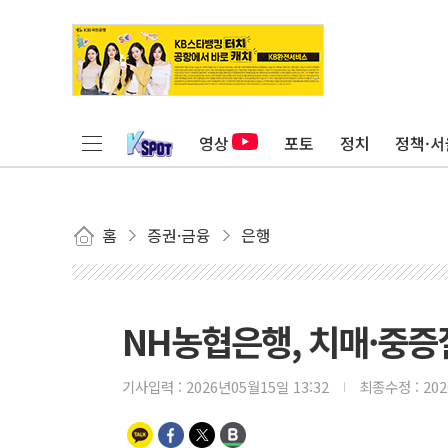
영상
포토
정치
정책·서
홈
증권·금융
은행
NH농협은행, 치매·중증
기사입력 :
2026년05월15일 13:32
최종수정 :
20