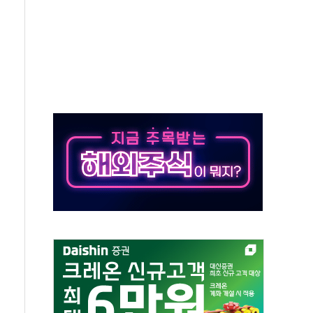
야, 경쟁상대 中과 비교해야"
하는 '선봉'의 대민 봉사
미사일 1발 발사… 올해 10번째·42일 만 도발
 새 안보 위기… 반군·마약카르텔이 습득해 전투 활용
어선 구조
무해한 표면 부식 물질"
분만에 진화...외국인 노동자 숨져