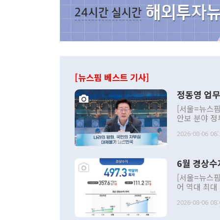
[뉴스핌 베스트 기사]
정동영 업무
[서울=뉴스핌
안보 분야 정
평화공존 발전
2026-08-06 06:
발언 중에는 
언한 것이 있
령은 공개적으
6월 경상수
주의적 희망에
관의 대북 정
[서울=뉴스핌
관 부처 장관
어 역대 최대
관의 무리한 
출 호조로 월
다. [정동영 통일부 장관이 지난달 23일 오후 서울 종로구 정부서울청사에
2026-08-06 08:
료=한국은행] 한국은행이 6일 발표한 '2026년 6월 국제수지(잠정)'에
서 취임 1주년 
면 지난 6월