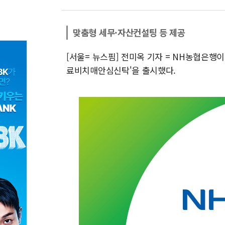
맞춤형 세무·자산컨설팅 등 제공
[서울= 뉴스핌] 전미옥 기자 = NH농협은행
료비치매안심신탁'을 출시했다.