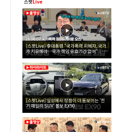
스팟
Live
[스팟Live] 李대통령 "국가폭력 피해자, 국가
가 치유해야…국가 책임 유효기간 없어"｜
26.08.07 국가폭력 피해자 위로 오찬
[스팟Live] 일상에서 장점이 더 돋보이는 '전
기 패밀리 SUV' 볼보 EX90