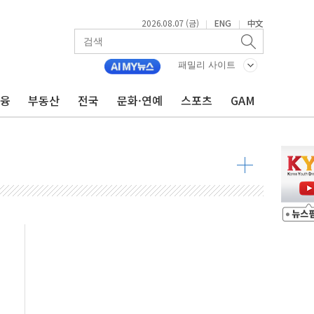
2026.08.07 (금)
ENG
中文
|
|
패밀리 사이트
금융
부동산
전국
문화·연예
스포츠
GAM
9월 금리 인상 기대 후퇴
결
라우드플레어·태양광주↑ VS 트레이드데스크·웬디스↓
자 7359명 끝까지 찾겠다"
 톤 낮춰
항시 '시끌'
름…수도권 집중 완화 전환점"
주재… "전폭적 공급 확대·속도전 총력"