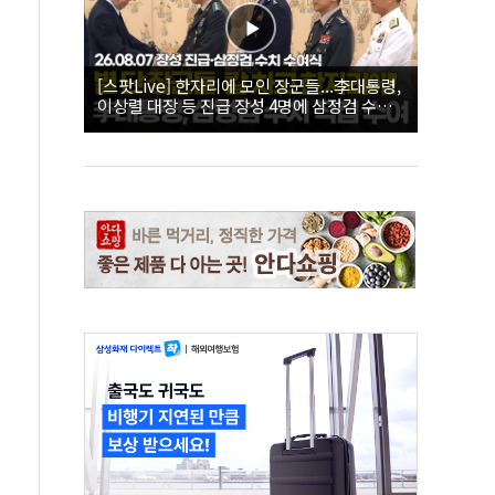
[스팟Live] 한자리에 모인 장군들...李대통령,
이상렬 대장 등 진급 장성 4명에 삼정검 수치
직접 수여｜26.08.07 장성 진급·삼정검 수치
수여식