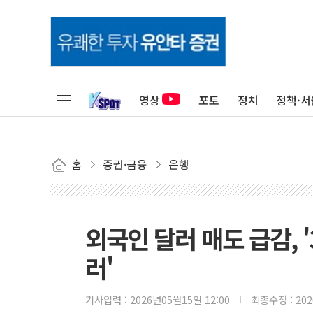
영상
포토
정치
정책·서
홈
증권·금융
은행
외국인 달러 매도 급감, '
러'
기사입력 :
2026년05월15일 12:00
최종수정 :
20