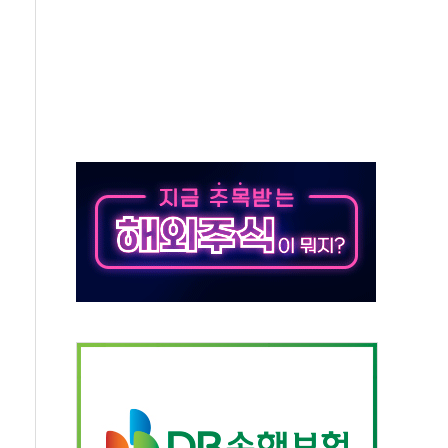
…美 태양광주 급등
도 놀랍지 않아"
태양광 착공…여의도 1.6배 규모
...금융주 낙폭 커
정책 아냐" 해명
~9일 최대 100mm 호우
결… 수니파 국가들의 새 안보 협력 구도
비온 59㎡ 18억원대
-서울시 '정책 엇박자'
생애최초만 경쟁 치열
래·ETF 매수에도 고유가·금리·입법 지연 '삼중 부담'