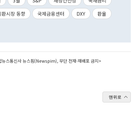
월
3월
S&P
재정건전성
국채금리
외환시장 동향
국제금융센터
DXY
환율
뉴스통신사 뉴스핌(Newspim), 무단 전재-재배포 금지>
맨위로