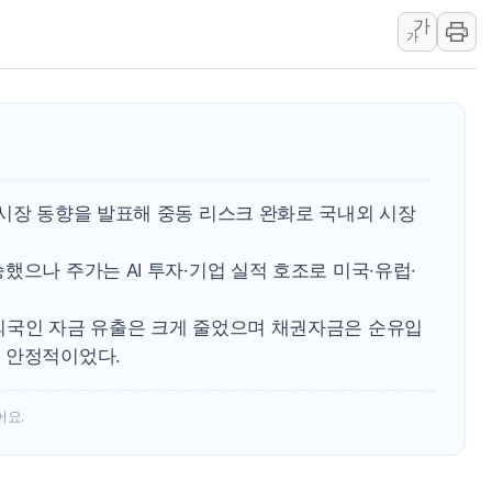
가
트럼프, 中 겨냥 폴리실리콘 관세 15% 부과
가
[사진] 빈살만과 에르도안의 만남
이란와이어 "이란 최고지도자 위독…곧 사망해
남동발전, 해남군에 국내 최대 규모 400MW 
[인도증시] 중동 불안 속 유가 상승에 소폭 하락
황희 '폐버스 청년주택' SNS 글 역풍에 "정부
환시장 동향을 발표해 중동 리스크 완화로 국내외 시장
폭염 누그러지고 가뭄 숙지나...경북동해안권 8
사우디·튀르키예·파키스탄, '공동방위협정' 체
했으나 주가는 AI 투자·기업 실적 호조로 미국·유럽·
신길동 신축도 3.3㎡당 7250만원…써밋 클라
용산공원·그린벨트로 또 충돌…반복되는 국토부
외국인 자금 유출은 크게 줄었으며 채권자금은 순유입
 안정적이었다.
[AI 부동산 투데이] 특공 전략도 '극과 극'…
[코인시황] 비트코인 6만4000달러대 횡보…고
어요.