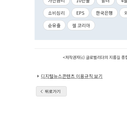
가산금리
10년물
달러
4
소비심리
EPS
한국은행
순유출
셀 코리아
<저작권자(c) 글로벌리더의 지름길 종합
디지털뉴스콘텐츠 이용규칙 보기
뒤로가기