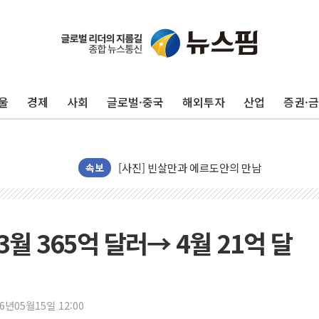
울
경제
사회
글로벌·중국
해외투자
산업
증권·
[종합] 美 7월 고용 2만3000명 감소 '쇼크'…
속보
[사진] 이슬람 수니파 3개국, 공동방위협정 체
뉴욕증시 개장 전 특징주...아틀라시안·클
보훈부, 미 DPAA와 MOU… "6·25 미군 실종
3월 365억 달러→ 4월 21억 달
트럼프 "금리 내려야"…파월 때와 달리 워시엔
특정 정치인 측근 포항시 정책특보 내정설...포
李 "해남 태양광, 대한민국 다음 100년 밑거
26년05월15일 12:00
李 대통령, '6시간 마라톤 부동산 2차 회의' 