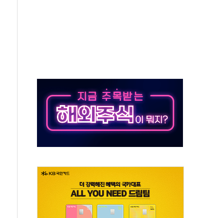
 반대…상법·자본시장법 개정 논의"
 차익실현 속 혼조세...웨스턴디지털·샌디스크↓
에 긴급 안보 점검회의
호르무즈 재개방 기대에 강세
조까지, 상승...호실적 보고 기업 상승세 뚜렷
인 '사파리' 공격… 시민들 공포감 극대화 전략
' 임시 주총 기대감에 홀로 상한가…마진 잔액은 사상 최고
버리지 위험수위…숨은 차입이 더 큰 변수"
대응 1단계 진압 중