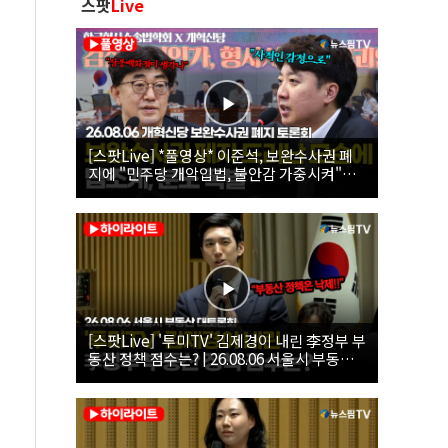
스팟
Live
[스팟Live] *풀영상* 이준석, 보완수사권 폐
지에 "민주당 개악입법, 불안감 가중시켜"｜
26.08.06 개혁신당 보완수사권 폐지 토론회
[스팟Live] '투미TV' 김제경이 내린 李정부 부
동산 정책 점수는? | 26.08.06 서울시 부동산
대토론회