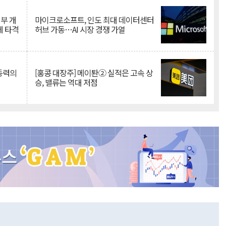
뇌부 개
마이크로소프트, 인도 최대 데이터센터
에 타격
허브 가동…AI 시장 경쟁 가열
 동력의
[홍콩 대장주] 메이퇀② 실적은 고속 상
승, 밸류는 역대 저점