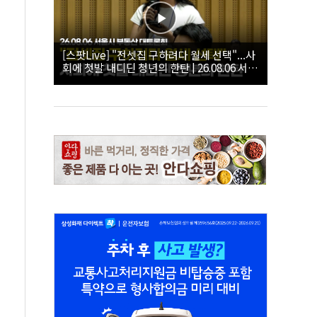
[스팟Live] "전셋집 구하려다 월세 선택"...사
회에 첫발 내디딘 청년의 한탄 | 26.08.06 서울
시 부동산 대토론회