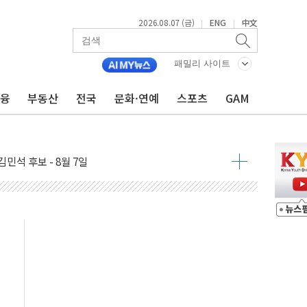
2026.08.07 (금)
ENG
中文
|
|
패밀리 사이트
금융
부동산
전국
문화·연예
스포츠
GAM
우 5거래일 랠리 '마침표'
의 막바지.."美와 직접 협상 없어"
민석 후보 - 8월 7일
차 회의…주택 공급 대책 막바지 조율할 듯
회견·주요 정당 - 8월 7일
 제한 추진…美 "통행 막을 권한 없어"
 상승… "2분기 기업 순이익 21% 증가" 전망
 나토 회원국 공격 검토… 거짓 깃발 작전"
재회…로봇·AI 데이터센터·모빌리티 구체화
·아이온큐·도어대시↑ VS 샌디스크·피그마·앱러빈↓