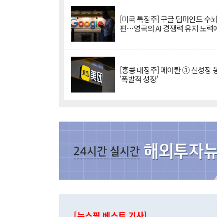
[미국 특징주] 구글 딥마인드 수
편…영국의 AI 경쟁력 유지 노력
[홍콩 대장주] 메이퇀 ③ 신성장
'폭발적 성장'
[뉴스핌 베스트 기사]