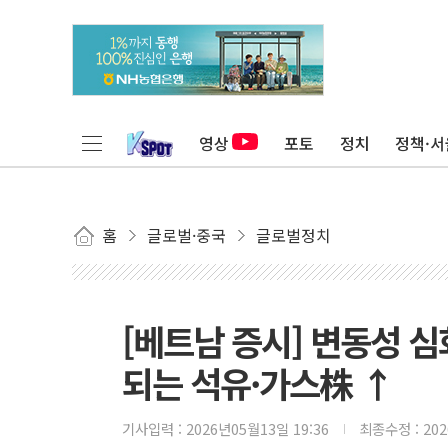
영상
포토
정치
정책·서
홈
글로벌·중국
글로벌정치
[베트남 증시] 변동성 심
되는 석유·가스株 ↑
기사입력 :
2026년05월13일 19:36
최종수정 :
20