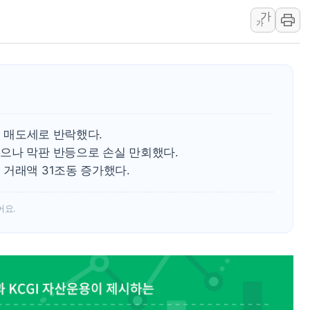
가
김정관 장관 "영업이익 N% 성과급
가
뉴욕증시 프리뷰, 미 주가선물 AI주
청와대, 북한 단거리 탄도미사일 발사
금값 7주 만에 최고…美 고용 둔화·
[인도증시] 중동 긴장 완화에 실적 호
러, 1인칭시점 드론으로 우크라 민간
후 매도세로 반락했다.
[베트남 증시] 지수 하락 속 'DGC
으나 막판 반등으로 손실 만회했다.
'월가의 황제' 다이먼 "금융시장 레
거래액 31조동 증가했다.
양주 섬유염색공장서 화재 1명 중상…
어요.