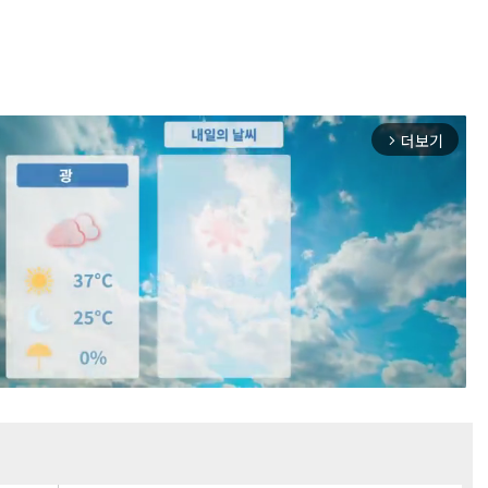
더보기
arrow_forward_ios
Mute