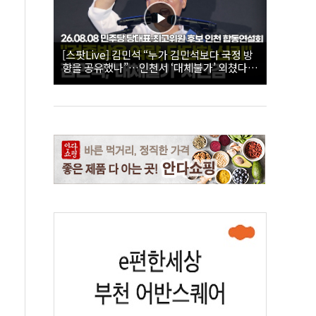
[스팟Live] 김민석 “누가 김민석보다 국정 방
향을 공유했나”…인천서 ‘대체불가’ 외쳤다 |
26.08.08 더불어민주당 당대표·최고위원 후
보 인천 합동연설회