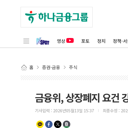
영상
포토
정치
정책·서
홈
증권·금융
주식
금융위, 상장폐지 요건 
기사입력 :
2026년05월13일 15:37
최종수정 :
20