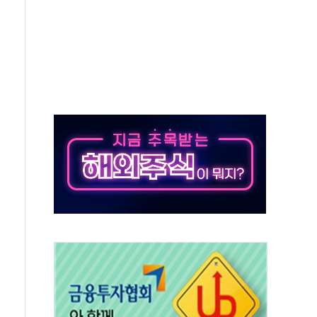
50㎜ 폭우…강원 동해안 강한 비 이어져
 환경미화원 수거차에 치여 사망
동…60대 남성 2명 숨져
보는 일 없게"…'결혼 페널티' 22개 과제 손본다
터보트 전복…1명 사망·1명 실종
의 날 참석..."국제적 시민 연대로 목소리 내야"
 실종 60대 나흘만에 숨진 채 발견
 살해 10대 아들 체포
' 받아친 정청래…제주 연설서 신경전 고조