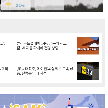
Mute
.AI
클라우드플레어 14% 급등해 신고
점...AI 지출 확대에 전망 상향
 동력의
[홍콩 대장주] 메이퇀② 실적은 고속 상
승, 밸류는 역대 저점