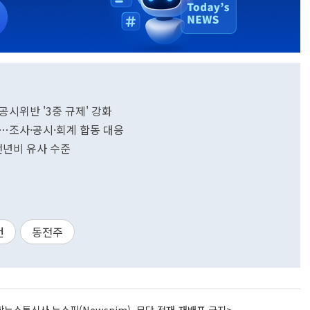
공시위반 '3중 규제' 강화
시…조사·공시·회계 합동 대응
년비 유사 수준
건
동전주
뉴스통신사 뉴스핌(Newspim), 무단 전재-재배포 금지>