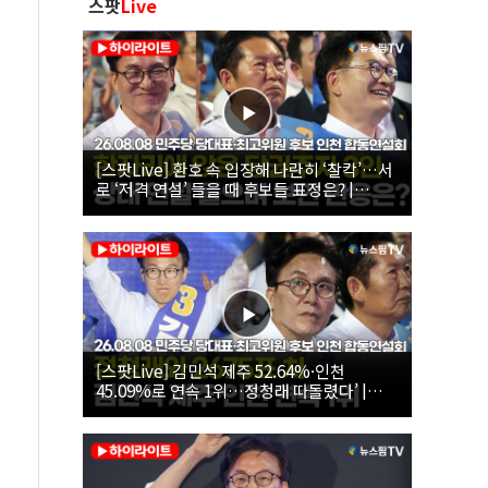
스팟
Live
[스팟Live] 환호 속 입장해 나란히 ‘찰칵’…서
로 ‘저격 연설’ 들을 때 후보들 표정은? |
26.08.08 더불어민주당 당대표·최고위원 후
보 인천 합동연설회
[스팟Live] 김민석 제주 52.64%·인천
45.09%로 연속 1위…정청래 따돌렸다’ |
26.08.08 더불어민주당 당대표·최고위원 후
보 인천 합동연설회