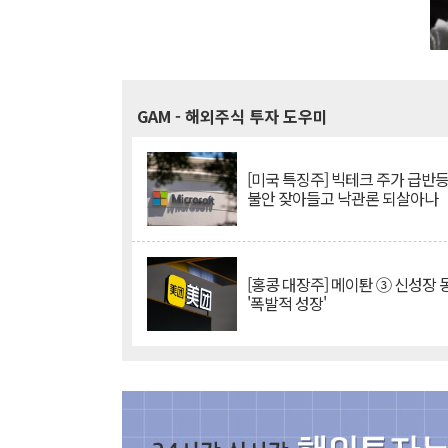
GAM
- 해외주식 투자 도우미
[미국 특징주] 빅테크 주가 급반등..
불안 잦아들고 낙관론 되살아나
[홍콩 대장주] 메이퇀 ③ 신성장
'폭발적 성장'