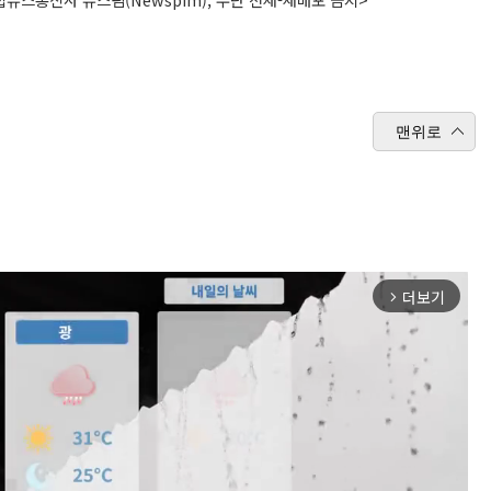
맨위로
더보기
arrow_forward_ios