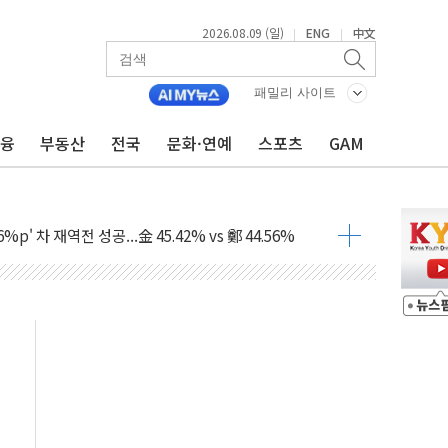
2026.08.09 (일)
ENG
中文
|
|
패밀리 사이트
금융
부동산
전국
문화·연예
스포츠
GAM
투입…고수온 양식장 복구·지원 '총력'
산사태 주의보'...경북도, 호우 피해·통제구간 없어
%p' 차 재역전 성공...金 45.42% vs 鄭 44.56%
·정청래·김민석 당대표 후보
 정청래에 승리...47.75% vs 42.08%
과 발표...김민석 47.75% 정청래 42.08%
표...김민석 45.09% 정청래 43.27% 송영길 11.63%
표...김민석 52.64% 정청래 39.89% 송영길 7.47%
0~8.14)
…공습 한계·탄약 부족 현실화