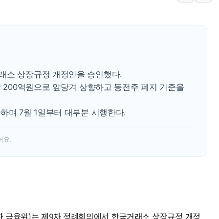
강릉·동해·삼척 시간당 최대 
폐기물 수거하다 참변…60대
서울 중랑구 주택가서 흉기 난
李대통령 "결혼 때문에 손해 
여수 오동도 인근 해상서 모
래소 상장규정 개정안을 승인했다.
추미애, '위안부' 피해자 기림
닥 200억원으로 앞당겨 상향하고 동전주 폐지 기준을
인천 선재도 갯벌서 해루질 중
하며 7월 1일부터 대부분 시행한다.
인천서 말다툼 중 어머니 흉기
'화합' 꺼낸 김민석에 '뻔뻔
어요.
이하 금융위)는 제9차 정례회의에서 한국거래소 상장규정 개정