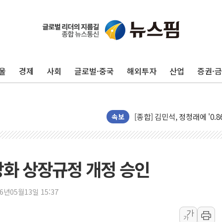
울
경제
사회
글로벌·중국
해외투자
산업
증권·
포항시 재난예산 40억 긴급 
울진·영덕 '호우특보'-포항 '
[종합] 김민석, 정청래에 '0.86
인천 합동연설회 나선 송영길
속보
김민석, 2주차 제주·인천 경선서
인사하는 김민석 당대표 후보
[속보] 민주, 제주·인천 경선 결
강화 상장규정 개정 승인
[속보] 민주, 인천 경선 결과 발
[속보] 민주, 제주 경선 결과 발
26년05월13일 15:37
이번주 국내 주요 금융일정(8.1
가
가
美, 이란전 출구전략 만지작