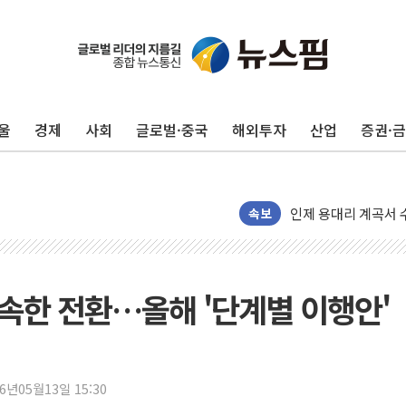
'화합' 꺼낸 김민석
李대통령, ISA 개편
동해중부 전 해상 풍
울
경제
사회
글로벌·중국
해외투자
산업
증권·
연일 폭염에 온열질환
中 전방위 아파트 부
인제 용대리 계곡서 
속보
동해시, 11~14일 
강원 중·남부 동해안
청양 밭에서 일하던 
조속한 전환…올해 '단계별 이행안'
폭염에 車 운전면허 
李대통령, 'ISA·주
'호우 특보' 경북 울진
주말 무더위·열대야
26년05월13일 15:30