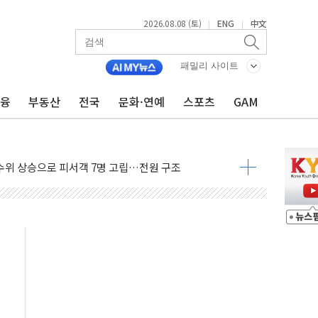
2026.08.08 (토)
ENG
中文
|
|
에 '뻔뻔' 받아친 정청래…제주 연설서 신경전 고조
 재검토 지시…與 "적극 환영"·野 "졸속 국정"
패밀리 사이트
랑주의보…10일까지 최대 3.5m 높은 물결
금융
부동산
전국
문화·연예
스포츠
GAM
 사망 23명…정부, 비상대응기구 가동
양, 수도 베이징도 부동산 규제 철폐
수위 상승으로 피서객 7명 고립…전원 구조
'별똥별 멍' 운영…페르세우스 유성우 관측
 시간당 50mm 이상 폭우…호우경보 발효
90대 숨져…온열질환 여부 조사
기능시험 오전 집중 편성…체감온도 38도 넘으면 중단
가누르기 방지법' 전면 재검토 지시
 시간당 20~30mm 강한 비...가뭄 해소될 듯
 지속…내륙 곳곳 소나기