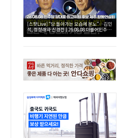
[스팟Live] “당 돌아가는 모습에 분노”…김민
석, 정청래와 신경전 | 26.08.08 더불어민주당
당대표·최고위원 후보 제주 합동연설회