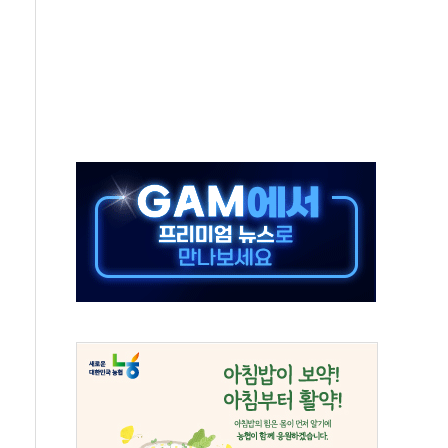
택 검토, 민주당 스스로 원칙 뒤집는 것"
속…청주·진천 35도, 곳곳 소나기
지·공소청 출범…피해자들 '범죄 사각지대' 우려
보 보안 새판 짠다…'자율규제단체' 타진
 경선 발표...김민석 '재역전' vs 정청래 '격차 확대'
에 금리 인상 우려 후퇴…S&P500 최고치
 해임 재추진…"26일까지 의혹 소명" 요구