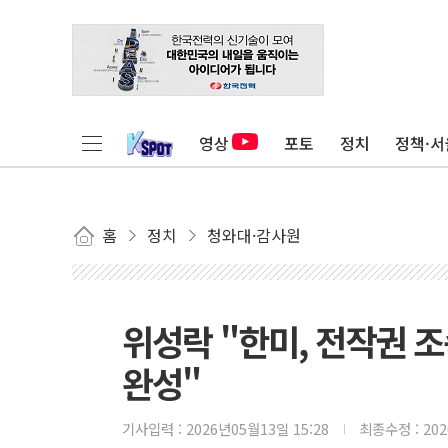
영상
포토
정치
정책·서
홈
정치
청와대·감사원
위성락 "한미, 전작권 
완성"
기사입력 :
2026년05월13일 15:28
최종수정 :
20