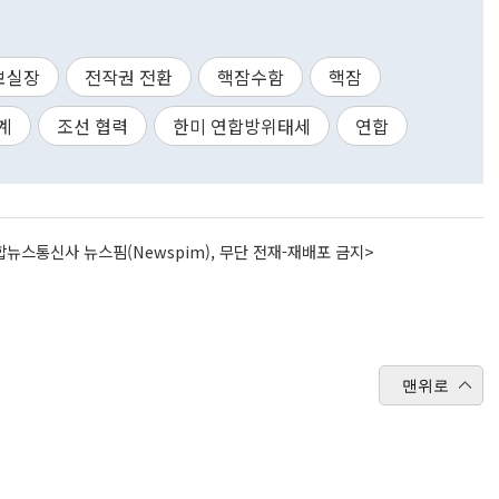
보실장
전작권 전환
핵잠수함
핵잠
계
조선 협력
한미 연합방위태세
연합
뉴스통신사 뉴스핌(Newspim), 무단 전재-재배포 금지>
맨위로