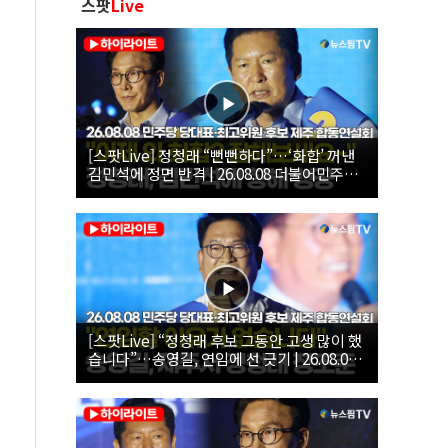
스팟
Live
[스팟Live] 정청래 “뻔뻔하다”…‘화합’ 꺼낸
김민석에 정면 반격 | 26.08.08 더불어민주당
당대표·최고위원 후보 제주 합동연설회
[스팟Live] “정청래 후보 그동안 고생 많이 했
습니다”…송영길, 연임에 선 긋기 | 26.08.08
더불어민주당 당대표·최고위원 후보 제주 합
동연설회