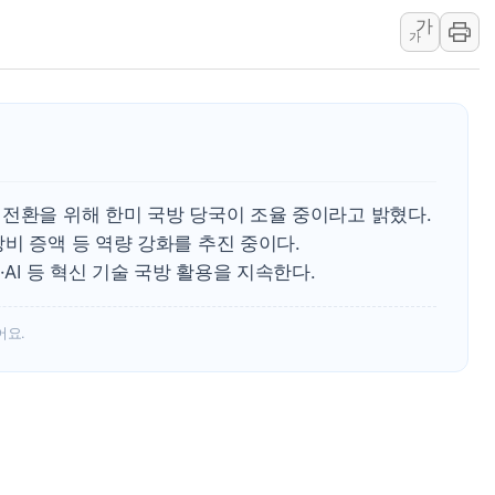
오세훈 "용산공원 주
가
충북 주말 무더위 지
가
10월 보완수사권 폐
한상협, 업계 개인정
민주당, 오늘 제주·인천
뉴욕증시, 고용 쇼크
트럼프, 쿡 연준 이사
 전환을 위해 한미 국방 당국이 조율 중이라고 밝혔다.
비 증액 등 역량 강화를 추진 중이다.
·AI 등 혁신 기술 국방 활용을 지속한다.
어요.