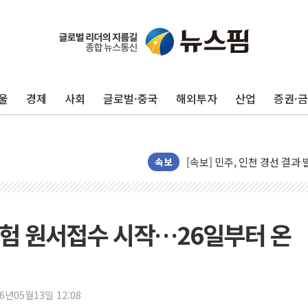
울
경제
사회
글로벌·중국
해외투자
산업
증권·
김민석, 2주차 제주·인천 경선서
[속보] 민주, 제주·인천 경선 결
[속보] 민주, 인천 경선 결과 발
속보
[속보] 민주, 제주 경선 결과 발
이번주 국내 주요 금융일정(8.1
美, 이란전 출구전략 만지작
험 원서접수 시작…26일부터 온
강릉·동해·삼척 시간당 최대 
폐기물 수거하다 참변…60대
서울 중랑구 주택가서 흉기 난
李대통령 "결혼 때문에 손해 
26년05월13일 12:08