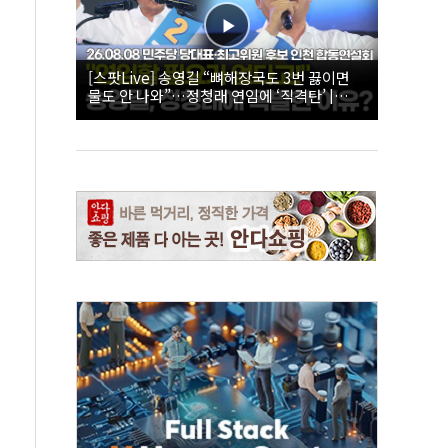
[스팟Live] 송영길 “뼈해장국도 3번 끓이면
물도 안 나와”…정청래 연임에 ‘직격탄’ |
26.08.08 더불어민주당 당대표·최고위원 후
보 인천 합동연설회