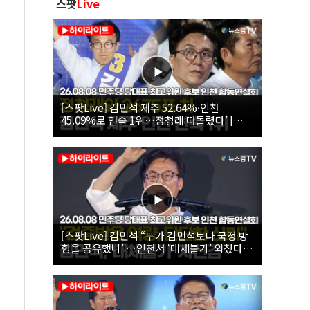
스팟
Live
[스팟Live] 김민석 제주 52.64%·인천
45.09%로 연속 1위…정청래 따돌렸다’ |
26.08.08 더불어민주당 당대표·최고위원 후
보 인천 합동연설회
[스팟Live] 김민석 “누가 김민석보다 국정 방
향을 공유했나”…인천서 ‘대체불가’ 외쳤다 |
26.08.08 더불어민주당 당대표·최고위원 후
보 인천 합동연설회