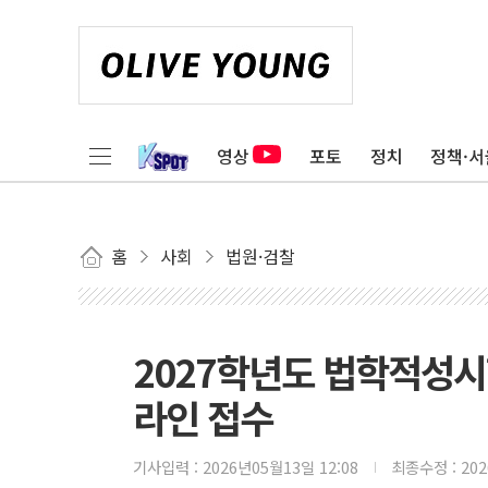
영상
포토
정치
정책·서
홈
사회
법원·검찰
2027학년도 법학적성시
라인 접수
기사입력 :
2026년05월13일 12:08
최종수정 :
20