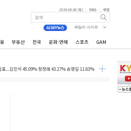
2026.08.08 (토)
ENG
中文
|
|
패밀리 사이트
금융
부동산
전국
문화·연예
스포츠
GAM
 정청래에 승리...47.75% vs 42.08%
과 발표...김민석 47.75% 정청래 42.08%
표...김민석 45.09% 정청래 43.27% 송영길 11.63%
표...김민석 52.64% 정청래 39.89% 송영길 7.47%
0~8.14)
…공습 한계·탄약 부족 현실화
50㎜ 폭우…강원 동해안 강한 비 이어져
 환경미화원 수거차에 치여 사망
동…60대 남성 2명 숨져
보는 일 없게"…'결혼 페널티' 22개 과제 손본다