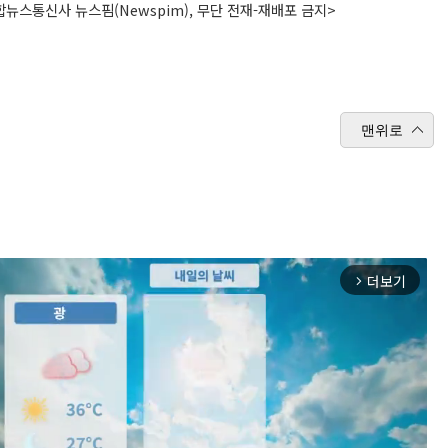
뉴스통신사 뉴스핌(Newspim), 무단 전재-재배포 금지>
맨위로
더보기
arrow_forward_ios