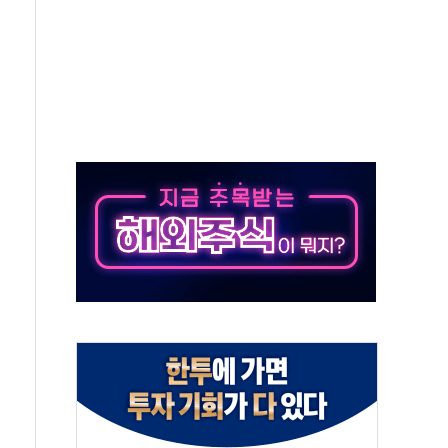
터보트 전복…1명 사망·1명 실종
의 날 참석..."국제적 시민 연대로 목소리 내야"
 실종 60대 나흘만에 숨진 채 발견
 살해 10대 아들 체포
' 받아친 정청래…제주 연설서 신경전 고조
지시…與 "적극 환영"·野 "졸속 국정"
10일까지 최대 3.5m 높은 물결
23명…정부, 비상대응기구 가동
 베이징도 부동산 규제 철폐
승으로 피서객 7명 고립…전원 구조