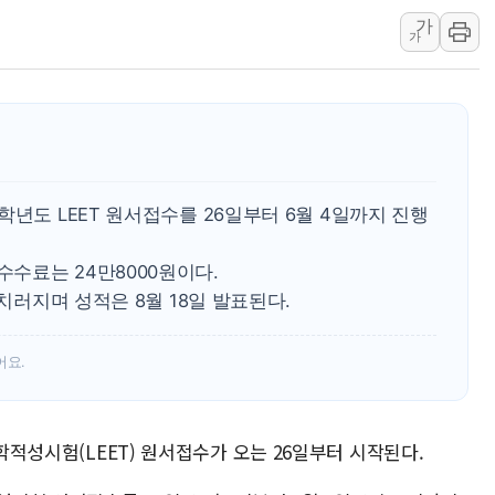
여수 오동도 인근 해상서 모
가
추미애, '위안부' 피해자 기림
가
인천 선재도 갯벌서 해루질 중
인천서 말다툼 중 어머니 흉기
'화합' 꺼낸 김민석에 '뻔뻔
李대통령, ISA 개편 재검토 
동해중부 전 해상 풍랑주의보…
학년도 LEET 원서접수를 26일부터 6월 4일까지 진행
연일 폭염에 온열질환 사망 
中 전방위 아파트 부양, 수도
수료는 24만8000원이다.
인제 용대리 계곡서 수위 상
 치러지며 성적은 8월 18일 발표된다.
어요.
법학적성시험(LEET) 원서접수가 오는 26일부터 시작된다.