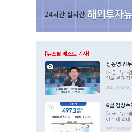
[뉴스핌 베스트 기사]
정동영 업무
[서울=뉴스핌
안보 분야 정
평화공존 발전
2026-08-06 06:
발언 중에는 
언한 것이 있
령은 공개적으
6월 경상수
주의적 희망에
관의 대북 정
[서울=뉴스핌
관 부처 장관
어 역대 최대
관의 무리한 
출 호조로 월
다. [정동영 통일부 장관이 지난달 23일 오후 서울 종로구 정부서울청사에
2026-08-06 08:
료=한국은행] 한국은행이 6일 발표한 '2026년 6월 국제수지(잠정)'에