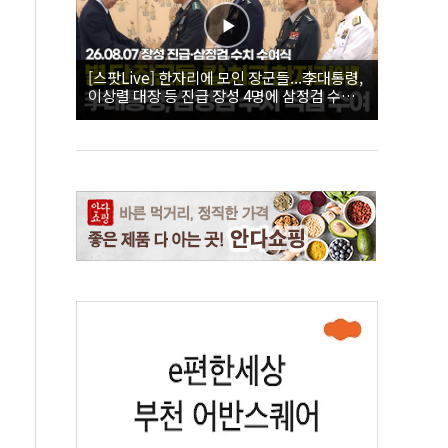
[스팟Live] 한자리에 모인 장군들...李대통령,
이상렬 대장 등 진급 장성 4명에 삼정검 수치
직접 수여｜26.08.07 장성 진급·삼정검 수치
수여식