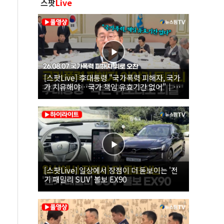
스팟
Live
[스팟Live] 李대통령 "국가폭력 피해자, 국가
가 치유해야…국가 책임 유효기간 없어"｜
26.08.07 국가폭력 피해자 위로 오찬
[스팟Live] 일상에서 장점이 더 돋보이는 '전
기 패밀리 SUV' 볼보 EX90