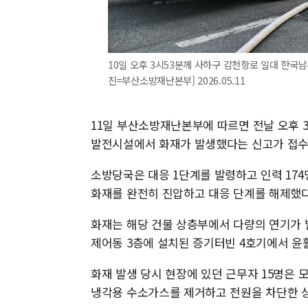
10일 오후 3시53분께 사하구 감천항로 일대 한국
진=부산소방재난본부] 2026.05.11
11일 부산소방재난본부에 따르면 전날 오후 
발전시설에서 화재가 발생했다는 신고가 접수
소방당국은 대응 1단계를 발령하고 인력 174
화재를 완전히 진압하고 대응 단계를 해제했다.
화재는 해당 건물 상층부에서 다량의 연기가 
제어동 3층에 설치된 증기터빈 4호기에서 윤
화재 발생 당시 현장에 있던 근무자 15명은 
냉각용 수소가스를 제거하고 전원을 차단한 