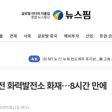
[종합] 이슬람 수니파 3국, '공동방위협정' 
트럼프, 백신·자폐증 행정명령 검토…"이르면
美 항소법원, 백악관 무도회장 공사 중단 명
울
경제
사회
글로벌·중국
해외투자
산업
증권·
이란의 핵심 원유 수출항 '하르그섬', 최근 1
美 고용 쇼크에 엔화 장중 급등…시장은 "또 
[AI MY 뉴스] 뉴욕 반도체주 프리뷰...美 고
뉴욕증시 프리뷰, 美 고용 쇼크에 금리 인상 
속보
[종합] 美 7월 고용 2만3000명 감소 '쇼크'
[사진] 이슬람 수니파 3개국, 공동방위협정 
뉴욕증시 개장 전 특징주...아틀라시안·클
전 화력발전소 화재…8시간 만에
보훈부, 미 DPAA와 MOU… "6·25 미군 실
트럼프 "금리 내려야"…파월 때와 달리 워시엔
특정 정치인 측근 포항시 정책특보 내정설...포
26년05월11일 08:15
李 "해남 태양광, 대한민국 다음 100년 밑거