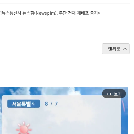
뉴스통신사 뉴스핌(Newspim), 무단 전재-재배포 금지>
맨위로
더보기
arrow_forward_ios