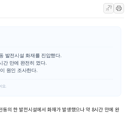
가
李 대통령, '6시간 마라톤 부동산 2차 회의'
가
트럼프, 中 겨냥 폴리실리콘 관세 15% 부과
[사진] 빈살만과 에르도안의 만남
이란와이어 "이란 최고지도자 위독…곧 사망
남동발전, 해남군에 국내 최대 규모 400MW 
[인도증시] 중동 불안 속 유가 상승에 소폭 하락
동 발전시설 화재를 진압했다.
8시간 만에 완전히 껐다.
이 원인 조사한다.
어요.
감천동의 한 발전시설에서 화재가 발생했으나 약 8시간 만에 완