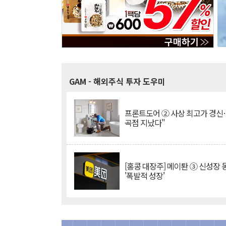
GAM
- 해외주식 투자 도우미
프론트도어 ② 사상 최고가 경신
곡점 지났다"
[홍콩 대장주] 메이퇀 ③ 신성장
'폭발적 성장'