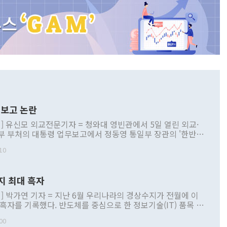
보고 논란
] 유신모 외교전문기자 = 청와대 영빈관에서 5일 열린 외교·
부 부처의 대통령 업무보고에서 정동영 통일부 장관의 '한반도
 구상'과 업무보고 발언이 논란을 빚고 있다. 이날 정 장관의
10
정부 내 조율을 거치지 않은 사안을 정책으로 추진하겠다고 공
는가 하면 사실 관계에 맞지 않은 설명도 있었다. 이재명 대통
로 신중을 기해 달라고 경고했고, 조현 외교부 장관은 '이상
지 최대 흑자
 근거한 비현실적 구상'이라는 비판을 내놨다. 그동안 정 장
책 관련 발언이 물의를 빚은 적은 여러 번 있지만 대통령과 유
] 박가연 기자 = 지난 6월 우리나라의 경상수지가 전월에 이
이 공개적으로 부정적 입장을 표명한 것은 이례적이다. 정 장
 흑자를 기록했다. 반도체를 중심으로 한 정보기술(IT) 품목 수
대북 접근법과 월권을 제어해야 한다는 목소리도 높아지고 있
간 상품수출이 처음으로 1000억달러를 넘어선 영향이다. [자
00
 따르