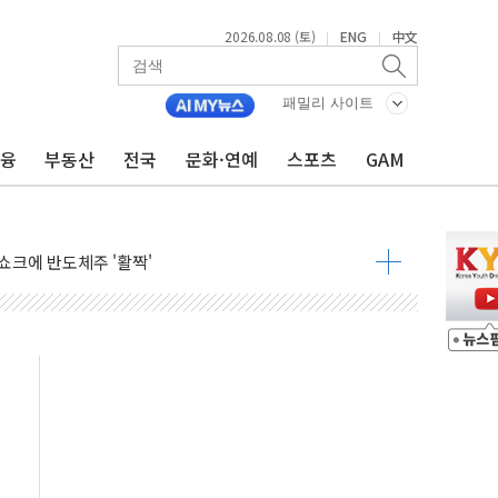
2026.08.08 (토)
ENG
中文
|
|
체결… 이스라엘·이란 위협에 맞설 자체 억지력 강화
 다음 주"
패밀리 사이트
령…트럼프 제동
금융
부동산
전국
문화·연예
스포츠
GAM
주일 이상 '올스톱'… 美 해상봉쇄 영향
개입했나" 촉각
용 쇼크에 반도체주 '활짝'
우려 후퇴…나스닥 선물 1%대 상승
…9월 금리 인상 기대 후퇴
체결
라우드플레어·태양광주↑ VS 트레이드데스크·웬디스↓
종자 7359명 끝까지 찾겠다"
 톤 낮춰
항시 '시끌'
름…수도권 집중 완화 전환점"