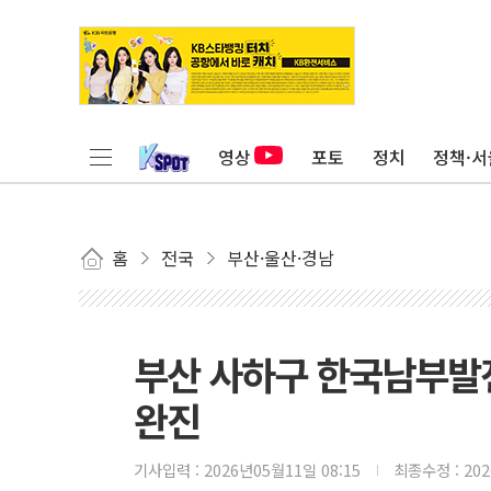
영상
포토
정치
정책·서
홈
전국
부산·울산·경남
부산 사하구 한국남부발
완진
기사입력 :
2026년05월11일 08:15
최종수정 :
20