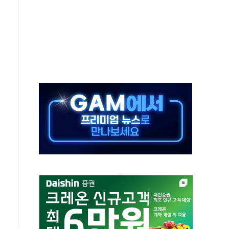
 주재… "전폭적 공급 확대·속도전 총력"
…美 태양광주 급등
해도 놀랍지 않아"
태양광 착공…여의도 1.6배 규모
...금융주 낙폭 커