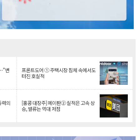
Mute
…"변
프론트도어 ① 주택시장 침체 속에서도
터진 호실적
 동력의
[홍콩 대장주] 메이퇀② 실적은 고속 상
승, 밸류는 역대 저점