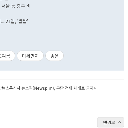
 서울 등 중부 비
..21일, '쌀쌀'
초여름
미세먼지
좋음
뉴스통신사 뉴스핌(Newspim), 무단 전재-재배포 금지>
맨위로