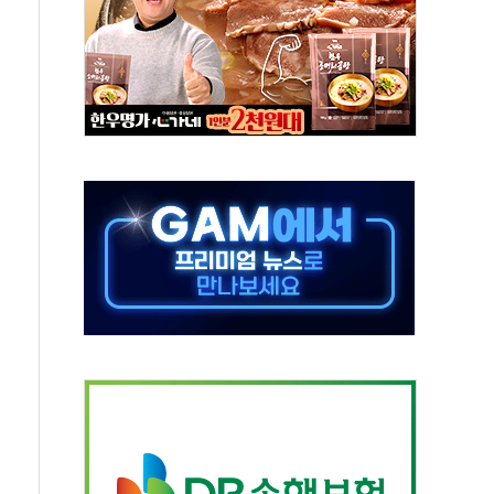
동…60대 남성 2명 숨져
보는 일 없게"…'결혼 페널티' 22개 과제 손본다
터보트 전복…1명 사망·1명 실종
의 날 참석..."국제적 시민 연대로 목소리 내야"
 실종 60대 나흘만에 숨진 채 발견
 살해 10대 아들 체포
' 받아친 정청래…제주 연설서 신경전 고조