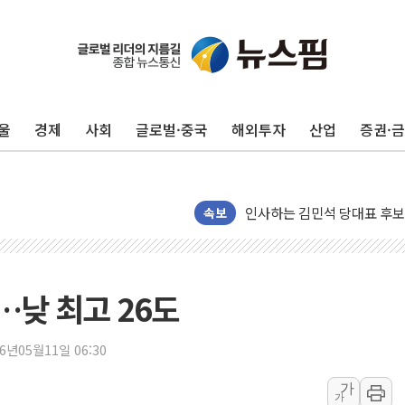
포항시 재난예산 40억 긴급 
울진·영덕 '호우특보'-포항 '
[종합] 김민석, 정청래에 '0.86
울
경제
사회
글로벌·중국
해외투자
산업
증권·
인천 합동연설회 나선 송영길
김민석, 2주차 제주·인천 경선서
인사하는 김민석 당대표 후보
속보
[속보] 민주, 제주·인천 경선 결
[속보] 민주, 인천 경선 결과 발
[속보] 민주, 제주 경선 결과 발
…낮 최고 26도
이번주 국내 주요 금융일정(8.1
美, 이란전 출구전략 만지작
26년05월11일 06:30
강릉·동해·삼척 시간당 최대 
폐기물 수거하다 참변…60대
가
가