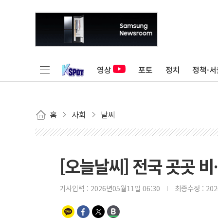
영상
포토
정치
정책·서
홈
사회
날씨
[오늘날씨] 전국 곳곳 비
기사입력 :
2026년05월11일 06:30
최종수정 :
20