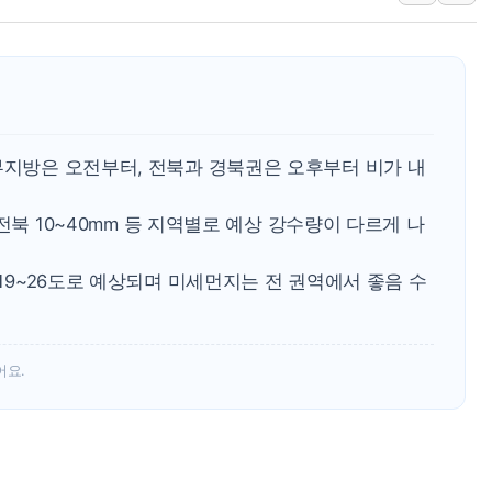
서울 중랑구 주택가서 흉기 난
李대통령 "결혼 때문에 손해 
여수 오동도 인근 해상서 모
추미애, '위안부' 피해자 기림
인천 선재도 갯벌서 해루질 중
부지방은 오전부터, 전북과 경북권은 오후부터 비가 내
인천서 말다툼 중 어머니 흉기
'화합' 꺼낸 김민석에 '뻔뻔
, 전북 10~40mm 등 지역별로 예상 강수량이 다르게 나
 19~26도로 예상되며 미세먼지는 전 권역에서 좋음 수
어요.