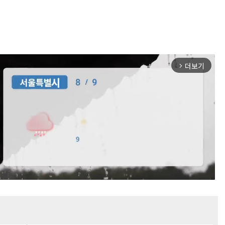
더보기
arrow_forward_ios
Mute