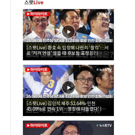
스팟
Live
[스팟Live] 환호 속 입장해 나란히 ‘찰칵’…서
로 ‘저격 연설’ 들을 때 후보들 표정은? |
26.08.08 더불어민주당 당대표·최고위원 후
보 인천 합동연설회
[스팟Live] 김민석 제주 52.64%·인천
45.09%로 연속 1위…정청래 따돌렸다’ |
26.08.08 더불어민주당 당대표·최고위원 후
보 인천 합동연설회