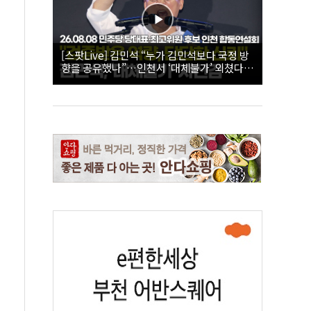
[스팟Live] 김민석 “누가 김민석보다 국정 방
향을 공유했나”…인천서 ‘대체불가’ 외쳤다 |
26.08.08 더불어민주당 당대표·최고위원 후
보 인천 합동연설회