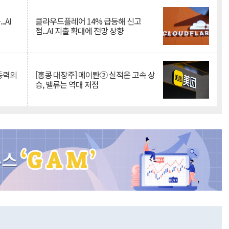
.AI
클라우드플레어 14% 급등해 신고
점...AI 지출 확대에 전망 상향
 동력의
[홍콩 대장주] 메이퇀② 실적은 고속 상
승, 밸류는 역대 저점