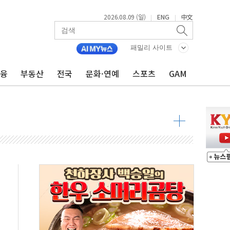
2026.08.09 (일)
ENG
中文
|
|
투입…고수온 양식장 복구·지원 '총력'
산사태 주의보'...경북도, 호우 피해·통제구간 없어
패밀리 사이트
%p' 차 재역전 성공...金 45.42% vs 鄭 44.56%
금융
부동산
전국
문화·연예
스포츠
GAM
·정청래·김민석 당대표 후보
 정청래에 승리...47.75% vs 42.08%
과 발표...김민석 47.75% 정청래 42.08%
표...김민석 45.09% 정청래 43.27% 송영길 11.63%
표...김민석 52.64% 정청래 39.89% 송영길 7.47%
0~8.14)
…공습 한계·탄약 부족 현실화
50㎜ 폭우…강원 동해안 강한 비 이어져
 환경미화원 수거차에 치여 사망