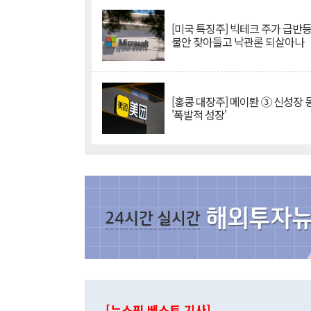
[미국 특징주] 빅테크 주가 급반등..
불안 잦아들고 낙관론 되살아나
[홍콩 대장주] 메이퇀 ③ 신성장
'폭발적 성장'
[뉴스핌 베스트 기사]