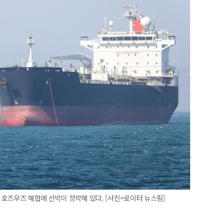
근 호즈무즈 해협에 선박이 정박해 있다. [사진=로이터 뉴스핌]