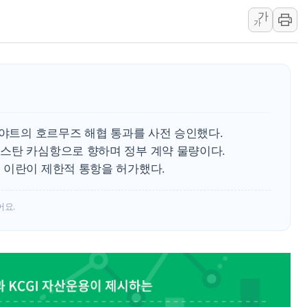
가
[속보] 민주, 제주 경선 결과 발
가
이번주 국내 주요 금융일정(8.1
美, 이란전 출구전략 만지작
강릉·동해·삼척 시간당 최대 
폐기물 수거하다 참변…60대
서울 중랑구 주택가서 흉기 난
티야트의 호르무즈 해협 통과를 사전 승인했다.
李대통령 "결혼 때문에 손해 
스탄 카심항으로 향하며 정부 계약 물량이다.
여수 오동도 인근 해상서 모
 이란이 제한적 통항을 허가했다.
추미애, '위안부' 피해자 기림
인천 선재도 갯벌서 해루질 중
어요.
인천서 말다툼 중 어머니 흉기
'화합' 꺼낸 김민석에 '뻔뻔