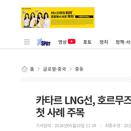
영상
포토
정치
정책·서
홈
글로벌·중국
중동
카타르 LNG선, 호르무
첫 사례 주목
기사입력 :
2026년05월10일 11:39
최종수정 :
20