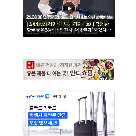
[스팟Live] 김민석 “누가 김민석보다 국정 방
향을 공유했나”…인천서 ‘대체불가’ 외쳤다 |
26.08.08 더불어민주당 당대표·최고위원 후
보 인천 합동연설회