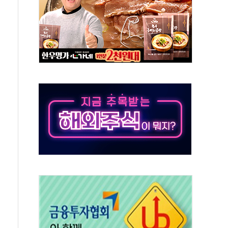
표...김민석 52.64% 정청래 39.89% 송영길 7.47%
0~8.14)
…공습 한계·탄약 부족 현실화
50㎜ 폭우…강원 동해안 강한 비 이어져
 환경미화원 수거차에 치여 사망
동…60대 남성 2명 숨져
보는 일 없게"…'결혼 페널티' 22개 과제 손본다
터보트 전복…1명 사망·1명 실종
의 날 참석..."국제적 시민 연대로 목소리 내야"
 실종 60대 나흘만에 숨진 채 발견
 살해 10대 아들 체포
' 받아친 정청래…제주 연설서 신경전 고조