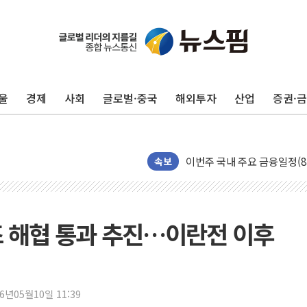
울
경제
사회
글로벌·중국
해외투자
산업
증권·
포항시 재난예산 40억 긴급 
속보
울진·영덕 '호우특보'-포항 '
[종합] 김민석, 정청래에 '0.86
인천 합동연설회 나선 송영길
즈 해협 통과 추진…이란전 이후
김민석, 2주차 제주·인천 경선서
인사하는 김민석 당대표 후보
[속보] 민주, 제주·인천 경선 결
26년05월10일 11:39
[속보] 민주, 인천 경선 결과 발