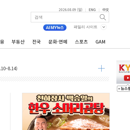
2026.08.09 (일)
ENG
中文
|
|
패밀리 사이트
금융
부동산
전국
문화·연예
스포츠
GAM
투입…고수온 양식장 복구·지원 '총력'
산사태 주의보'...경북도, 호우 피해·통제구간 없어
%p' 차 재역전 성공...金 45.42% vs 鄭 44.56%
·정청래·김민석 당대표 후보
 정청래에 승리...47.75% vs 42.08%
과 발표...김민석 47.75% 정청래 42.08%
표...김민석 45.09% 정청래 43.27% 송영길 11.63%