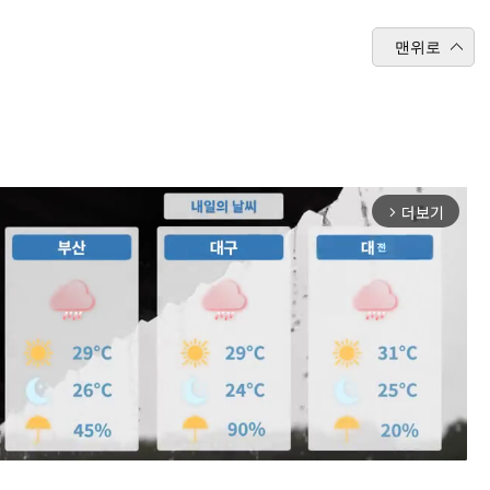
맨위로
더보기
arrow_forward_ios