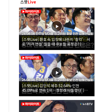
스팟
Live
[스팟Live] 환호 속 입장해 나란히 ‘찰칵’…서
로 ‘저격 연설’ 들을 때 후보들 표정은? |
26.08.08 더불어민주당 당대표·최고위원 후
보 인천 합동연설회
[스팟Live] 김민석 제주 52.64%·인천
45.09%로 연속 1위…정청래 따돌렸다’ |
26.08.08 더불어민주당 당대표·최고위원 후
보 인천 합동연설회