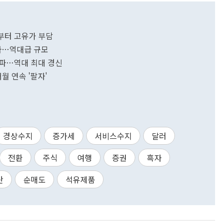
월부터 고유가 부담
흑자…역대급 규모
돌파…역대 최대 경신
월 연속 '팔자'
경상수지
증가세
서비스수지
달러
전환
주식
여행
증권
흑자
산
순매도
석유제품