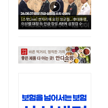
[스팟Live] 한자리에 모인 장군들...李대통령,
이상렬 대장 등 진급 장성 4명에 삼정검 수치
직접 수여｜26.08.07 장성 진급·삼정검 수치
수여식