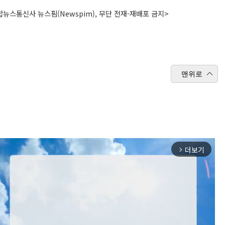
뉴스통신사 뉴스핌(Newspim), 무단 전재-재배포 금지>
맨위로
더보기
arrow_forward_ios