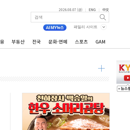
2026.08.07 (금)
ENG
中文
|
|
 톤 낮춰
패밀리 사이트
항시 '시끌'
금융
부동산
전국
문화·연예
스포츠
GAM
름…수도권 집중 완화 전환점"
주재… "전폭적 공급 확대·속도전 총력"
…美 태양광주 급등
도 놀랍지 않아"
태양광 착공…여의도 1.6배 규모
...금융주 낙폭 커
정책 아냐" 해명
~9일 최대 100mm 호우
결… 수니파 국가들의 새 안보 협력 구도
비온 59㎡ 18억원대