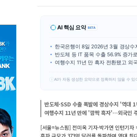
AI 핵심 요약
BETA
한국은행이 8일 2026년 3월 경상수
반도체 등 IT 품목 수출 56.9% 증
여행수지 11년 만 흑자 전환됐고 외
AI가 자동 생성한 요약으로 정확하지 않을 수 있
!
반도체·SSD 수출 폭발에 경상수지 '역대 
여행수지 11년 만에 '깜짝 흑자'…외국인 
[서울=뉴스핌] 전미옥 기자·박가연 인턴기자 
흑자 규모가 373억 달러를 돌파하며 역대 최