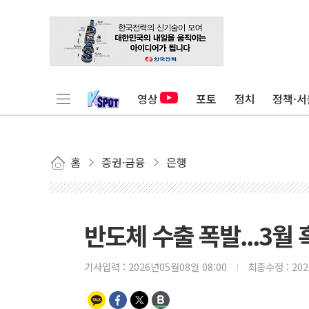
영상
포토
정치
정책·서
홈
증권·금융
은행
반도체 수출 폭발...3월 
기사입력 :
2026년05월08일 08:00
최종수정 :
20