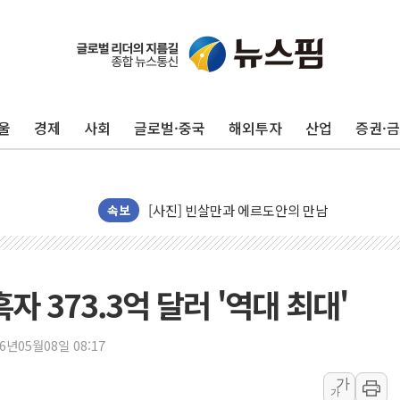
트럼프 "금리 내려야"…파월 때와 달리 워시엔
특정 정치인 측근 포항시 정책특보 내정설...포
울
경제
사회
글로벌·중국
해외투자
산업
증권·
李 "해남 태양광, 대한민국 다음 100년 밑거
李 대통령, '6시간 마라톤 부동산 2차 회의' 
트럼프, 中 겨냥 폴리실리콘 관세 15% 부과
[사진] 빈살만과 에르도안의 만남
속보
이란와이어 "이란 최고지도자 위독…곧 사망해
남동발전, 해남군에 국내 최대 규모 400MW 
[인도증시] 중동 불안 속 유가 상승에 소폭 하락
흑자 373.3억 달러 '역대 최대'
황희 '폐버스 청년주택' SNS 글 역풍에 "정부
폭염 누그러지고 가뭄 숙지나...경북동해안권 8
26년05월08일 08:17
사우디·튀르키예·파키스탄, '공동방위협정' 체
가
가
신길동 신축도 3.3㎡당 7250만원…써밋 클라