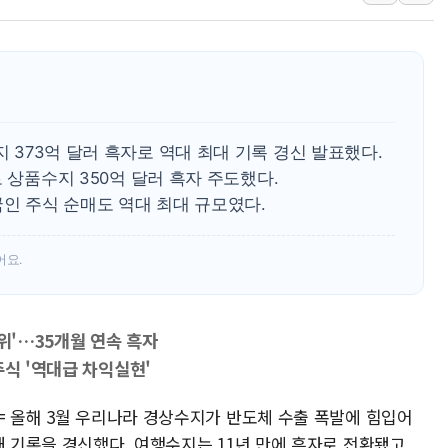
용산공원·그린벨트로 또 충돌…반복되는 국토부
[AI 부동산 투데이] 특공 전략도 '극과 극'…
[코인시황] 비트코인 6만4000달러대 횡보…고
[베트남 증시] 유동성 부진 지속, 강보합 마감
'찜통더위'에 전력수요 역대 최고치 경신…한낮 
지 373억 달러 흑자로 역대 최대 기록 경신 발표했다.
후티 반군, 예멘 정부군과 사우디 동시 공격…
가로 상품수지 350억 달러 흑자 주도했다.
국인 주식 순매도 역대 최대 규모였다.
42.5도 역대급 폭염…동물들도 특별식으로 여
어요.
1위'…35개월 연속 흑자
주식 '역대급 차익실현'
= 올해 3월 우리나라 경상수지가 반도체 수출 폭발에 힘입어
대 기록을 경신했다. 여행수지는 11년 만에 흑자로 전환됐고