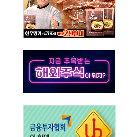
-서울시 '정책 엇박자'
생애최초만 경쟁 치열
래·ETF 매수에도 고유가·금리·입법 지연 '삼중 부담'
...석유·가스주 올랐지만 빈그룹이 상쇄
총수요 104.3GW 기록
 위기 고조되는 또 다른 중동 화약고
름나기 [뉴스핌 줌인]