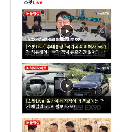
스팟
Live
[스팟Live] 李대통령 "국가폭력 피해자, 국가
가 치유해야…국가 책임 유효기간 없어"｜
26.08.07 국가폭력 피해자 위로 오찬
[스팟Live] 일상에서 장점이 더 돋보이는 '전
기 패밀리 SUV' 볼보 EX90