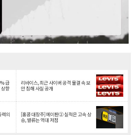
Mute
% 급
리바이스, 최근 사이버 공격 물결 속 보
망 상향
안 침해 사실 공개
 동력의
[홍콩 대장주] 메이퇀② 실적은 고속 상
승, 밸류는 역대 저점