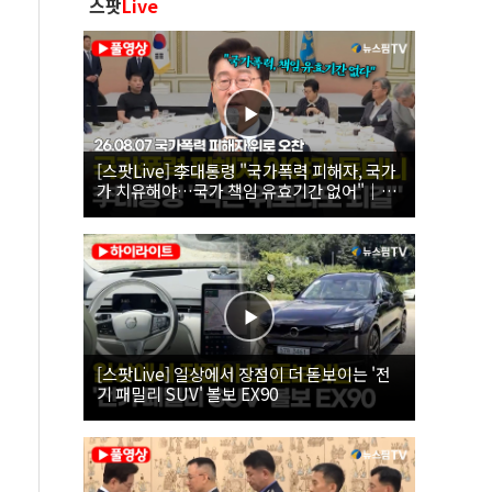
스팟
Live
[스팟Live] 李대통령 "국가폭력 피해자, 국가
가 치유해야…국가 책임 유효기간 없어"｜
26.08.07 국가폭력 피해자 위로 오찬
[스팟Live] 일상에서 장점이 더 돋보이는 '전
기 패밀리 SUV' 볼보 EX90