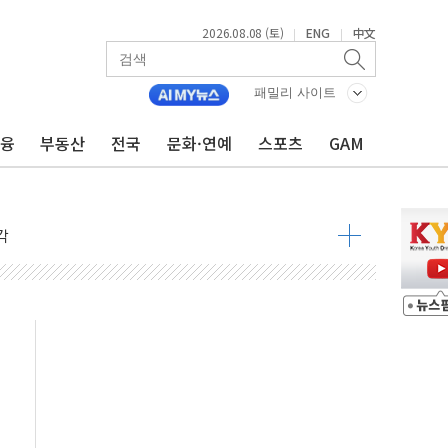
2026.08.08 (토)
ENG
中文
|
|
낮아지며 상승… STOXX 600 지수는 나흘 연속 최고치
세
패밀리 사이트
엘·이란 위협에 맞설 자체 억지력 강화
금융
부동산
전국
문화·연예
스포츠
GAM
동
톱'… 美 해상봉쇄 영향
각
체주 '활짝'
스닥 선물 1%대 상승
상 기대 후퇴
·태양광주↑ VS 트레이드데스크·웬디스↓
 끝까지 찾겠다"