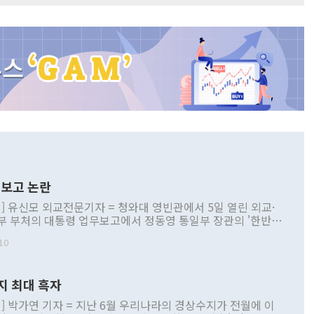
보고 논란
] 유신모 외교전문기자 = 청와대 영빈관에서 5일 열린 외교·
부 부처의 대통령 업무보고에서 정동영 통일부 장관의 '한반도
 구상'과 업무보고 발언이 논란을 빚고 있다. 이날 정 장관의
10
정부 내 조율을 거치지 않은 사안을 정책으로 추진하겠다고 공
는가 하면 사실 관계에 맞지 않은 설명도 있었다. 이재명 대통
로 신중을 기해 달라고 경고했고, 조현 외교부 장관은 '이상
지 최대 흑자
 근거한 비현실적 구상'이라는 비판을 내놨다. 그동안 정 장
책 관련 발언이 물의를 빚은 적은 여러 번 있지만 대통령과 유
] 박가연 기자 = 지난 6월 우리나라의 경상수지가 전월에 이
이 공개적으로 부정적 입장을 표명한 것은 이례적이다. 정 장