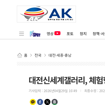
영상
포토
정치
정책·서
홈
전국
대전·세종·충남
대전신세계갤러리, 체험형
기사입력 :
2026년04월29일 10:49
최종수정 :
20