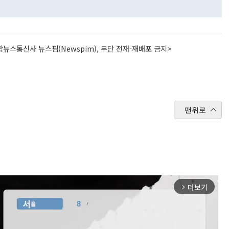
뉴스통신사 뉴스핌(Newspim), 무단 전재-재배포 금지>
맨위로
더보기
arrow_forward_ios