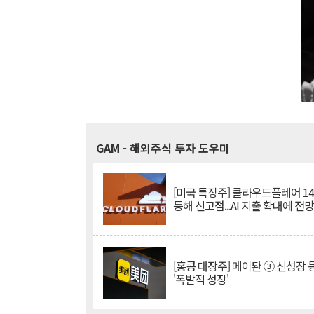
GAM
- 해외주식 투자 도우미
[미국 특징주] 클라우드플레어 14
등해 신고점...AI 지출 확대에 전
[홍콩 대장주] 메이퇀 ③ 신성장
'폭발적 성장'