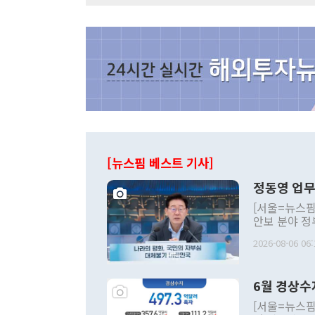
[뉴스핌 베스트 기사]
정동영 업무
[서울=뉴스핌
안보 분야 정
평화공존 발전
2026-08-06 06:
발언 중에는 
언한 것이 있
령은 공개적으
6월 경상수
주의적 희망에
관의 대북 정
[서울=뉴스핌
관 부처 장관