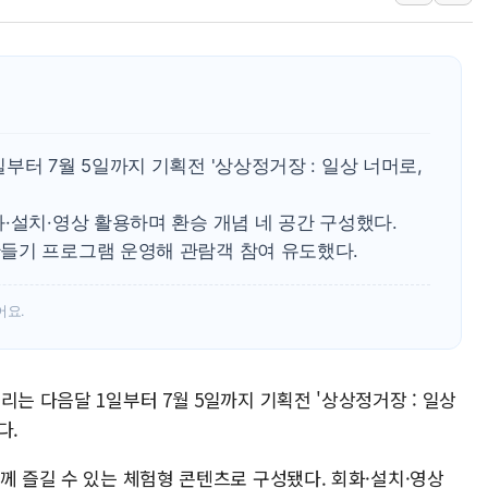
특정 정치인 측근 포항시 정책특보 내정설...포항시 '시끌'
李 "해남 태양광, 대한민국 다음 100년 밑거름…수도권 집
李 대통령, '6시간 마라톤 부동산 2차 회의' 주재… "전폭
트럼프, 中 겨냥 폴리실리콘 관세 15% 부과…美 태양광주
[사진] 빈살만과 에르도안의 만남
부터 7월 5일까지 기획전 '상상정거장 : 일상 너머로,
이란와이어 "이란 최고지도자 위독…곧 사망해도 놀랍지 
·설치·영상 활용하며 환승 개념 네 공간 구성했다.
들기 프로그램 운영해 관람객 참여 유도했다.
어요.
리는 다음달 1일부터 7월 5일까지 기획전 '상상정거장 : 일상
다.
께 즐길 수 있는 체험형 콘텐츠로 구성됐다. 회화·설치·영상