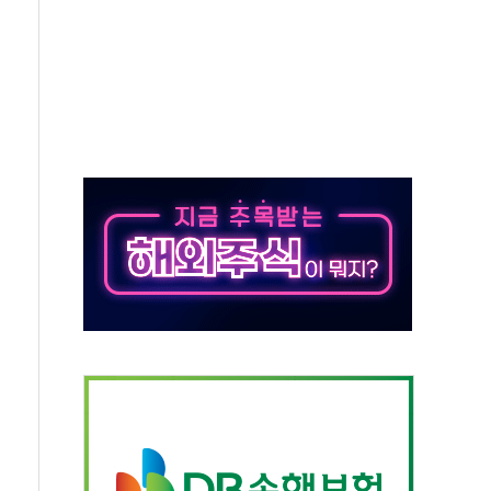
중 완화 전환점"
적 공급 확대·속도전 총력"
 급등
않아"