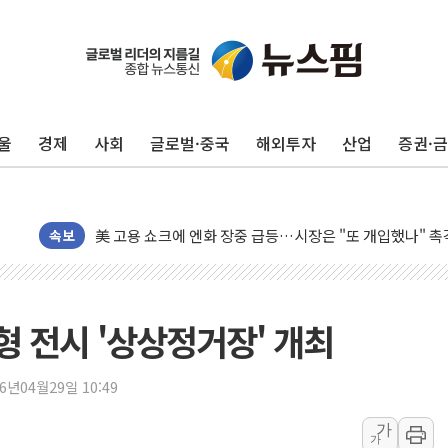
유럽증시, 美 고용 예상 밖 부진에 연준 금리 인상 가능성 
미 연준 매파 기세 꺾이나…고용 감소에 9월 동결 전망 우
[종합] 이슬람 수니파 3국, '공동방위협정' 체결… 이스라
트럼프, 백신·자폐증 행정명령 검토…"이르면 다음 주"
울
경제
사회
글로벌·중국
해외투자
산업
증권·
美 항소법원, 백악관 무도회장 공사 중단 명령…트럼프 제
이란 핵심 원유 수출항 '하르그섬', 최근 1주일 이상 '올스
美 고용 쇼크에 엔화 장중 급등…시장은 "또 개입했나" 촉
속보
[AI MY 뉴스] 뉴욕 반도체주 프리뷰...美 고용 쇼크에 반도
뉴욕증시 프리뷰, 美 고용 쇼크에 금리 인상 우려 후퇴…나
[종합] 美 7월 고용 2만3000명 감소 '쇼크'…9월 금리 인
 전시 '상상정거장' 개최
[사진] 이슬람 수니파 3개국, 공동방위협정 체결
뉴욕증시 개장 전 특징주...아틀라시안·클라우드플레어
26년04월29일 10:49
보훈부, 미 DPAA와 MOU… "6·25 미군 실종자 7359명
가
트럼프 "금리 내려야"…파월 때와 달리 워시엔 톤 낮춰
가