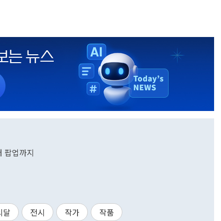
터 팝업까지
의달
전시
작가
작품