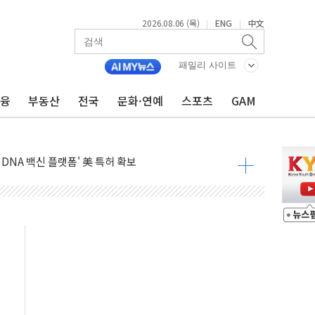
2026.08.06 (목)
ENG
中文
|
|
커패시터' 사업 확대
주 추가 매입
패밀리 사이트
 849억원…전년 比 22.3%↑
금융
부동산
전국
문화·연예
스포츠
GAM
영업익 1037억원…상반기 역대 최대
항공우주·방산으로 넓힌다
DNA 백신 플랫폼' 美 특허 확보
관 이전' 대응 '맞손'
↑…상승폭 커졌지만 고가주택 밀집된 강남·서초 둔화
압변압기 첫 공급...국가 전력망에 첫 입성
대대적 인상 계획...업계 파장 예고
업익 14.2% 감소…"온라인 사업으로 성장"
 투표' 요구...친청계 응집력 '희석' 전략 통할까
현대 테라타워 구리갈매' 공급
…'매출 절반' 실리콘 반등에 하반기 기대