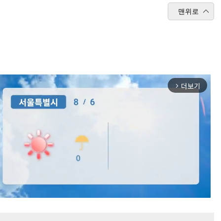
맨위로
더보기
arrow_forward_ios