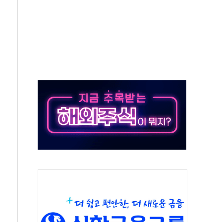
치 프레임에 졸속 추진…'잼데믹' 안보까지 몰고 와"
재개해야 여론조사 51.9%…그것이 국민의 뜻"
규모의 AI 데이터센터 건설 추진
층 안부에 AI 활용…이주노동자 폭염 방치, 국격 훼손"
 수시 통화…독립성 논란 재점화
 절정…주말 주춤 후 다시 불볕더위