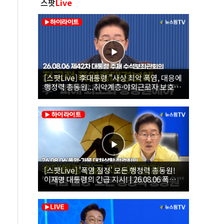
스팟
Live
[스팟Live] 李대통령 "사상 최악 폭염, 대응에
행정력 총동원...취약계층·야외근로자 보호에
힘써야"｜26.08.06 제42차 대통령 주재 수석
보좌관회의
[스팟Live] '폭염 절정' 모든 행정력 총동원!
이재명 대통령의 긴급 지시! | 26.08.06 폭염•
가뭄 대처상황 점검회의