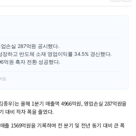
정점식 "사관학교 통합 정
장동혁 "李대통령 재판 
日, 아키타에 일본 최대 
[종합] 李대통령 "취약계
트럼프, 워시 연준의장과
 영업손실 287억원 공시했다.
'40도 극한 폭염' 내일
성장하고 반도체 소재 영업이익률 34.5% 경신했다.
96억원 흑자 전환 성공했다.
어요.
김종우)는 올해 1분기 매출액 4966억원, 영업손실 287억원을
기 대비 적자 폭을 줄였다.
출 1569억원을 기록하며 전 분기 및 전년 동기 대비 큰 폭