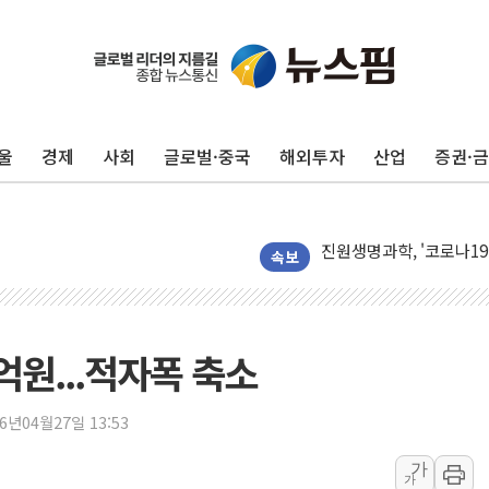
뉴인텍, 하반기 '전력용 
듀오백 정관영 대표, 자사
BGF리테일, 2분기 영업익
울
경제
사회
글로벌·중국
해외투자
산업
증권·
휴젤, 매출 2545억원·
포스코, 희귀가스 사업 
진원생명과학, '코로나19 
경북도·대구시 '2차 공공기
속보
서울 아파트값 0.26%
효성중공업, 덴마크에 초고
딥시크, AI 서비스 가격 
7억원...적자폭 축소
CJ프레시웨이, 2분기 영
초박빙 경선에 친명계 '추가
26년04월27일 13:53
구리시 입주업종 확대…'
가
가
KCC, 실적은 주춤했지만