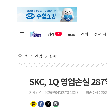
영상
포토
정치
정책·서
홈
산업
화학
SKC, 1Q 영업손실 28
기사입력 :
2026년04월27일 13:53
최종수정 :
20