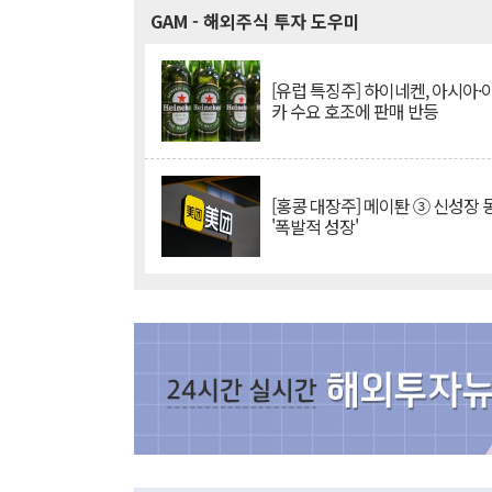
GAM
- 해외주식 투자 도우미
[유럽 특징주] 하이네켄, 아시아
카 수요 호조에 판매 반등
[홍콩 대장주] 메이퇀 ③ 신성장
'폭발적 성장'