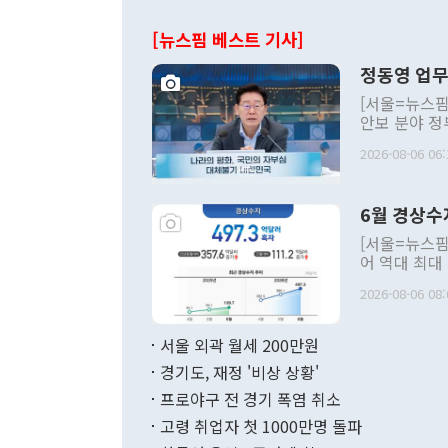
[뉴스핌 베스트 기사]
정동영 업무
[서울=뉴스핌
안보 분야 정
평화공존 발전
2026-08-06 06:
발언 중에는 
언한 것이 있
령은 공개적으
6월 경상수
주의적 희망에
관의 대북 정
[서울=뉴스핌
관 부처 장관
어 역대 최대
관의 무리한 
출 호조로 월
다. [정동영 통일부 장관이 지난달 23일 오후 서울 종로구 정부서울청사에
2026-08-06 08:
료=한국은행] 한국은행이 6일 발표한 '2026년 6월 국제수지(잠정)'에
서 취임 1주년 
면 지난 6월
부 장관 권한
1000만달러
서울 외곽 월세 200만원
발전 구상'을
이에 따라 올
적 갈등 해결
경기도, 재정 '비상 상황'
했다. 경상수
결과 혐오의 
9000만달러
프로야구 전 경기 폭염 취소
년간의 CVI
지 기준 상품
고령 취업자 첫 1000만명 돌파
무너졌다고도 
며 월간 기준
현실을 바꾸는