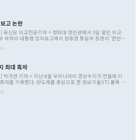
보고 논란
] 유신모 외교전문기자 = 청와대 영빈관에서 5일 열린 외교·
부 부처의 대통령 업무보고에서 정동영 통일부 장관의 '한반도
 구상'과 업무보고 발언이 논란을 빚고 있다. 이날 정 장관의
10
정부 내 조율을 거치지 않은 사안을 정책으로 추진하겠다고 공
는가 하면 사실 관계에 맞지 않은 설명도 있었다. 이재명 대통
로 신중을 기해 달라고 경고했고, 조현 외교부 장관은 '이상
지 최대 흑자
 근거한 비현실적 구상'이라는 비판을 내놨다. 그동안 정 장
책 관련 발언이 물의를 빚은 적은 여러 번 있지만 대통령과 유
] 박가연 기자 = 지난 6월 우리나라의 경상수지가 전월에 이
이 공개적으로 부정적 입장을 표명한 것은 이례적이다. 정 장
 흑자를 기록했다. 반도체를 중심으로 한 정보기술(IT) 품목 수
대북 접근법과 월권을 제어해야 한다는 목소리도 높아지고 있
간 상품수출이 처음으로 1000억달러를 넘어선 영향이다. [자
00
 따르
기자간담회를 하고 있다. [사진=통일부] 2026.07.23 ◆통일
 경상수지는 497억3000만달러 흑자로 집계됐다. 전월(386억
 넘어선 주장 정 장관은 이날 업무보고에서 '한반도 평화공존
)에 이어 두 달 연속 월간 기준 역대 최대 기록을 갈아치웠다.
 설명하면서 이재명 정부 2년차 핵심 과제로 상호 존중·평화
해 상반기 누적 경상수지 흑자는 1910억1000만달러를 기록
·핵 없는 한반도 등 3대 기본 방향을 제시했다. 정 장관은 "대
지 흑자를 견인한 것은 상품수지다. 6월 상품수지는 478억
언어는 멈춰야 한다"면서 주적 용어 대체를 주장했다. 지난 25
 흑자를 기록하며 전월에 이어 역대 최대를 다시 썼다. 국제수
D(완전하고 검증가능하며 되돌릴 수 없는 비핵화) 구도는 이미
수출은 1123억7000만달러로 전년 동월 대비 84.5% 증가하
했다. 또 "현 시점에서 흘러간 선(先)비핵화만 되뇌는 것은
 처음으로 1000억달러를 넘어섰다. 상품수입은 644억8000만
 데 힘이 되지 않는다"고 주장했다. 정 장관은 또 "정전 체제