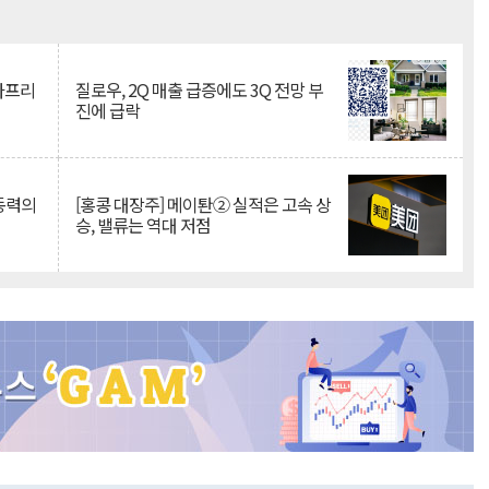
Mute
·아프리
질로우, 2Q 매출 급증에도 3Q 전망 부
진에 급락
 동력의
[홍콩 대장주] 메이퇀② 실적은 고속 상
승, 밸류는 역대 저점