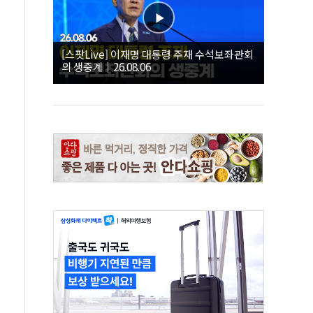
[스팟Live] 이재명 대통령 주재 수석보좌관회
의 생중계｜26.08.06