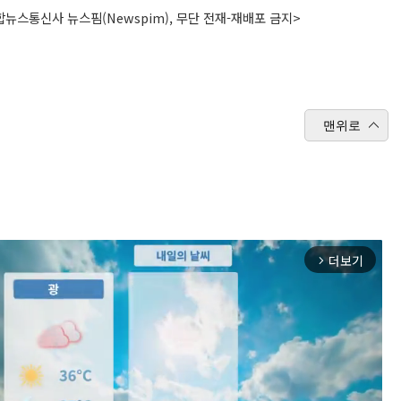
뉴스통신사 뉴스핌(Newspim), 무단 전재-재배포 금지>
맨위로
더보기
arrow_forward_ios