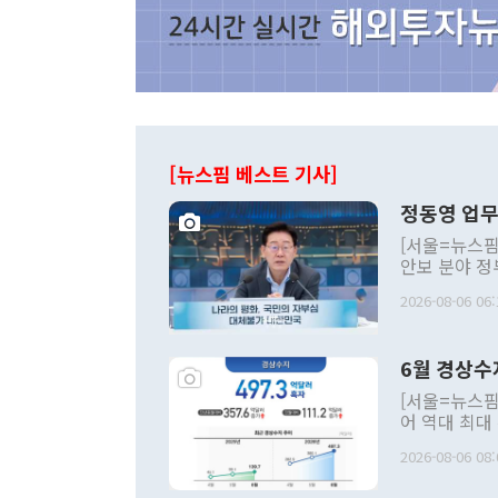
[뉴스핌 베스트 기사]
정동영 업무
[서울=뉴스핌
안보 분야 정
평화공존 발전
2026-08-06 06:
발언 중에는 
언한 것이 있
령은 공개적으
6월 경상수
주의적 희망에
관의 대북 정
[서울=뉴스핌
관 부처 장관
어 역대 최대
관의 무리한 
출 호조로 월
다. [정동영 통일부 장관이 지난달 23일 오후 서울 종로구 정부서울청사에
2026-08-06 08:
료=한국은행] 한국은행이 6일 발표한 '2026년 6월 국제수지(잠정)'에
서 취임 1주년 
면 지난 6월