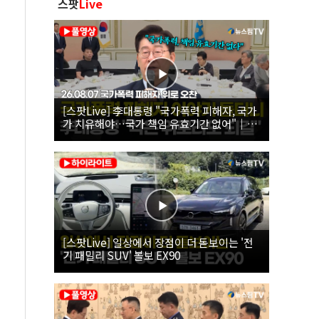
스팟
Live
[스팟Live] 李대통령 "국가폭력 피해자, 국가
가 치유해야…국가 책임 유효기간 없어"｜
26.08.07 국가폭력 피해자 위로 오찬
[스팟Live] 일상에서 장점이 더 돋보이는 '전
기 패밀리 SUV' 볼보 EX90