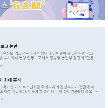
보고 논란
] 유신모 외교전문기자 = 청와대 영빈관에서 5일 열린 외교·
부 부처의 대통령 업무보고에서 정동영 통일부 장관의 '한반도
 구상'과 업무보고 발언이 논란을 빚고 있다. 이날 정 장관의
10
정부 내 조율을 거치지 않은 사안을 정책으로 추진하겠다고 공
는가 하면 사실 관계에 맞지 않은 설명도 있었다. 이재명 대통
로 신중을 기해 달라고 경고했고, 조현 외교부 장관은 '이상
지 최대 흑자
 근거한 비현실적 구상'이라는 비판을 내놨다. 그동안 정 장
책 관련 발언이 물의를 빚은 적은 여러 번 있지만 대통령과 유
] 박가연 기자 = 지난 6월 우리나라의 경상수지가 전월에 이
이 공개적으로 부정적 입장을 표명한 것은 이례적이다. 정 장
 흑자를 기록했다. 반도체를 중심으로 한 정보기술(IT) 품목 수
대북 접근법과 월권을 제어해야 한다는 목소리도 높아지고 있
간 상품수출이 처음으로 1000억달러를 넘어선 영향이다. [자
00
 따르
기자간담회를 하고 있다. [사진=통일부] 2026.07.23 ◆통일
 경상수지는 497억3000만달러 흑자로 집계됐다. 전월(386억