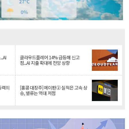
Mute
.AI
클라우드플레어 14% 급등해 신고
점...AI 지출 확대에 전망 상향
 동력의
[홍콩 대장주] 메이퇀② 실적은 고속 상
승, 밸류는 역대 저점