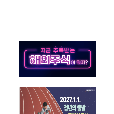
각
체주 '활짝'
스닥 선물 1%대 상승
상 기대 후퇴
·태양광주↑ VS 트레이드데스크·웬디스↓
 끝까지 찾겠다"
중 완화 전환점"