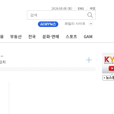
2026.08.08 (토)
ENG
中文
|
|
패밀리 사이트
금융
부동산
전국
문화·연예
스포츠
GAM
 정청래 격차 확대'
타진
최고치
 요구
낮아지며 상승… STOXX 600 지수는 나흘 연속 최고치
세
엘·이란 위협에 맞설 자체 억지력 강화
동
톱'… 美 해상봉쇄 영향