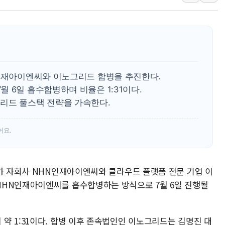
美 고용 쇼크에 엔화 장중 급등…시장은 "또 개입했나" 촉
[AI MY 뉴스] 뉴욕 반도체주 프리뷰...美 고용 쇼크에 반도
뉴욕증시 프리뷰, 美 고용 쇼크에 금리 인상 우려 후퇴…나
[종합] 美 7월 고용 2만3000명 감소 '쇼크'…9월 금리 인
[사진] 이슬람 수니파 3개국, 공동방위협정 체결
N인재아이엔씨와 이노그리드 합병을 추진한다.
뉴욕증시 개장 전 특징주...아틀라시안·클라우드플레어
 6일 흡수합병하며 비율은 1:31이다.
리드 풀스택 전략을 가속한다.
보훈부, 미 DPAA와 MOU… "6·25 미군 실종자 7359명
트럼프 "금리 내려야"…파월 때와 달리 워시엔 톤 낮춰
어요.
특정 정치인 측근 포항시 정책특보 내정설...포항시 '시끌'
李 "해남 태양광, 대한민국 다음 100년 밑거름…수도권 집
드가 자회사 NHN인재아이엔씨와 클라우드 플랫폼 전문 기업 이
NHN인재아이엔씨를 흡수합병하는 방식으로 7월 6일 진행될
약 1:31이다. 합병 이후 존속법인인 이노그리드는 김명진 대