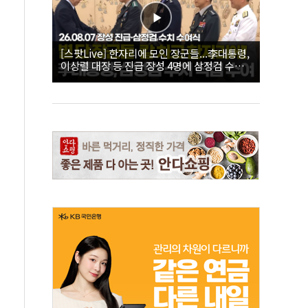
[스팟Live] 한자리에 모인 장군들...李대통령,
이상렬 대장 등 진급 장성 4명에 삼정검 수치
직접 수여｜26.08.07 장성 진급·삼정검 수치
수여식