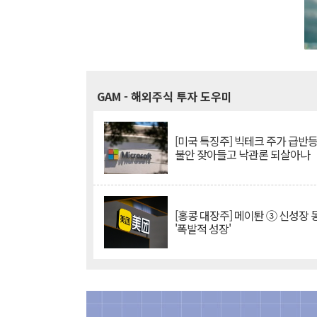
GAM
- 해외주식 투자 도우미
[미국 특징주] 빅테크 주가 급반등..
불안 잦아들고 낙관론 되살아나
[홍콩 대장주] 메이퇀 ③ 신성장
'폭발적 성장'