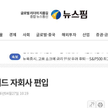
울
경제
사회
글로벌·중국
해외투자
산업
증권·
민주, 오늘 제주·인천 경선 결과 발표...'김민석 재역전 vs
한상협, 업계 개인정보 보안 새판 짠다…'자율규제단체' 
뉴욕증시, 고용 쇼크에 금리 인상 우려 후퇴…S&P500 
속보
트럼프, 쿡 연준 이사 해임 재추진…"26일까지 의혹 소명"
유럽증시, 美 고용 예상 밖 부진에 연준 금리 인상 가능성 
미 연준 매파 기세 꺾이나…고용 감소에 9월 동결 전망 우
드 자회사 편입
[종합] 이슬람 수니파 3국, '공동방위협정' 체결… 이스라
트럼프, 백신·자폐증 행정명령 검토…"이르면 다음 주"
26년04월27일 10:19
美 항소법원, 백악관 무도회장 공사 중단 명령…트럼프 제
가
가
이란 핵심 원유 수출항 '하르그섬', 최근 1주일 이상 '올스