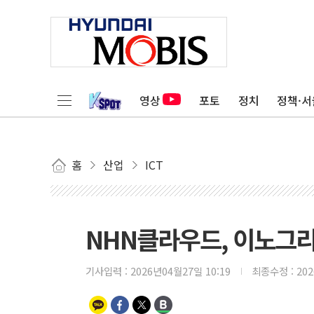
영상
포토
정치
정책·서
홈
산업
ICT
NHN클라우드, 이노그리
기사입력 :
2026년04월27일 10:19
최종수정 :
20