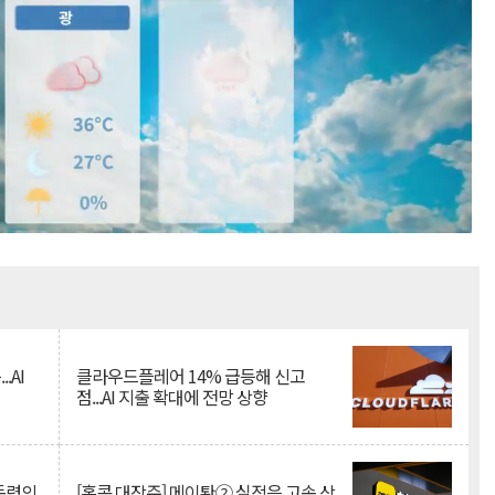
Mute
.AI
클라우드플레어 14% 급등해 신고
점...AI 지출 확대에 전망 상향
 동력의
[홍콩 대장주] 메이퇀② 실적은 고속 상