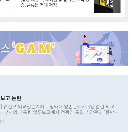
승, 밸류는 역대 저점
보고 논란
] 유신모 외교전문기자 = 청와대 영빈관에서 5일 열린 외교·
부 부처의 대통령 업무보고에서 정동영 통일부 장관의 '한반도
 구상'과 업무보고 발언이 논란을 빚고 있다. 이날 정 장관의
10
정부 내 조율을 거치지 않은 사안을 정책으로 추진하겠다고 공
는가 하면 사실 관계에 맞지 않은 설명도 있었다. 이재명 대통