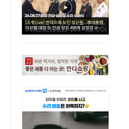
[스팟Live] 한자리에 모인 장군들...李대통령,
이상렬 대장 등 진급 장성 4명에 삼정검 수치
직접 수여｜26.08.07 장성 진급·삼정검 수치
수여식