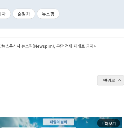
기차
순찰차
뉴스핌
뉴스통신사 뉴스핌(Newspim), 무단 전재-재배포 금지>
맨위로
더보기
arrow_forward_ios