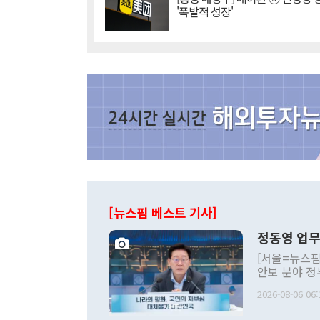
'폭발적 성장'
[뉴스핌 베스트 기사]
정동영 업무
[서울=뉴스핌
안보 분야 정
평화공존 발전
2026-08-06 06:
발언 중에는 
언한 것이 있