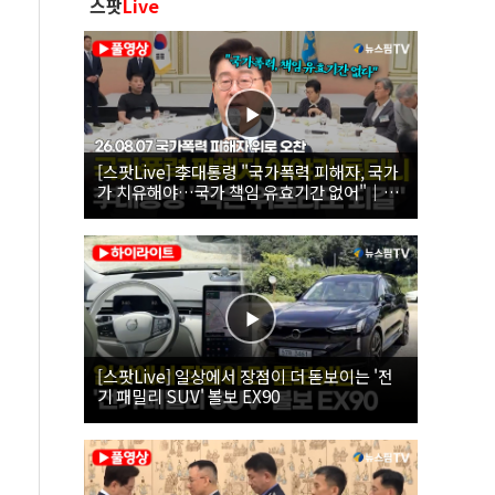
스팟
Live
[스팟Live] 李대통령 "국가폭력 피해자, 국가
가 치유해야…국가 책임 유효기간 없어"｜
26.08.07 국가폭력 피해자 위로 오찬
[스팟Live] 일상에서 장점이 더 돋보이는 '전
기 패밀리 SUV' 볼보 EX90