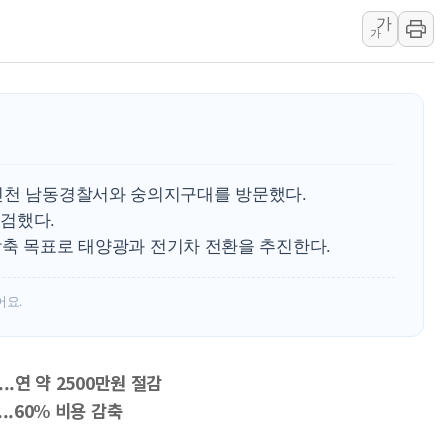
가
[종합] 美 7월 고용 2만3000명 감소 '쇼크'…9월 금리 인
가
[사진] 이슬람 수니파 3개국, 공동방위협정 체결
뉴욕증시 개장 전 특징주...아틀라시안·클라우드플레어
보훈부, 미 DPAA와 MOU… "6·25 미군 실종자 7359명
트럼프 "금리 내려야"…파월 때와 달리 워시엔 톤 낮춰
특정 정치인 측근 포항시 정책특보 내정설...포항시 '시끌'
인천 남동경찰서와 숭의지구대를 방문했다.
李 "해남 태양광, 대한민국 다음 100년 밑거름…수도권 집
검했다.
李 대통령, '6시간 마라톤 부동산 2차 회의' 주재… "전폭
 감축 목표로 태양광과 전기차 전환을 추진한다.
트럼프, 中 겨냥 폴리실리콘 관세 15% 부과…美 태양광주
어요.
.연 약 2500만원 절감
..60% 비용 감축