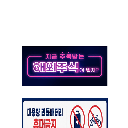
상 기대 후퇴
·태양광주↑ VS 트레이드데스크·웬디스↓
 끝까지 찾겠다"
중 완화 전환점"
적 공급 확대·속도전 총력"
 급등