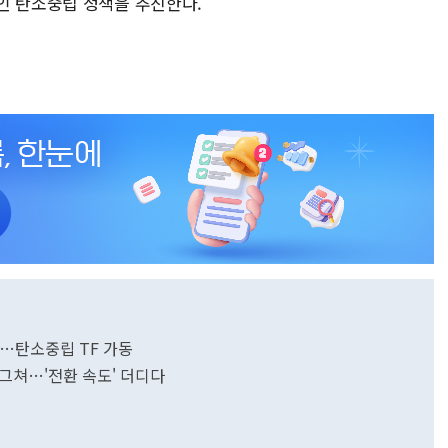
인 탄소중립 정책을 추진한다.
다…탄소중립 TF 가동
 그쳐…'전환 속도' 더디다