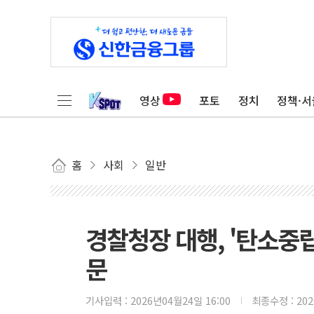
영상
포토
정치
정책·서
홈
사회
일반
경찰청장 대행, '탄소중
문
기사입력 :
2026년04월24일 16:00
최종수정 :
20