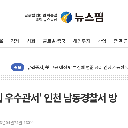
울
경제
사회
글로벌·중국
해외투자
산업
증권·
뉴욕증시, 고용 쇼크에 금리 인상 우려 후퇴…S&P500 
트럼프, 쿡 연준 이사 해임 재추진…"26일까지 의혹 소명"
유럽증시, 美 고용 예상 밖 부진에 연준 금리 인상 가능성 
미 연준 매파 기세 꺾이나…고용 감소에 9월 동결 전망 우
속보
[종합] 이슬람 수니파 3국, '공동방위협정' 체결… 이스라
트럼프, 백신·자폐증 행정명령 검토…"이르면 다음 주"
美 항소법원, 백악관 무도회장 공사 중단 명령…트럼프 제
립 우수관서' 인천 남동경찰서 방
이란 핵심 원유 수출항 '하르그섬', 최근 1주일 이상 '올스
美 고용 쇼크에 엔화 장중 급등…시장은 "또 개입했나" 촉
[AI MY 뉴스] 뉴욕 반도체주 프리뷰...美 고용 쇼크에 반도
26년04월24일 16:00
뉴욕증시 프리뷰, 美 고용 쇼크에 금리 인상 우려 후퇴…나