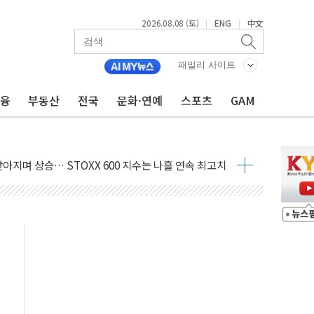
2026.08.08 (토)
ENG
中文
|
|
패밀리 사이트
금융
부동산
전국
문화·연예
스포츠
GAM
최고치
 요구
낮아지며 상승… STOXX 600 지수는 나흘 연속 최고치
세
엘·이란 위협에 맞설 자체 억지력 강화
동
톱'… 美 해상봉쇄 영향
각
체주 '활짝'
스닥 선물 1%대 상승