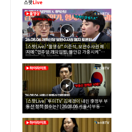
스팟
Live
[스팟Live] *풀영상* 이준석, 보완수사권 폐
지에 "민주당 개악입법, 불안감 가중시켜"｜
26.08.06 개혁신당 보완수사권 폐지 토론회
[스팟Live] '투미TV' 김제경이 내린 李정부 부
동산 정책 점수는? | 26.08.06 서울시 부동산
대토론회