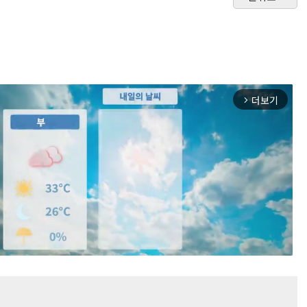
더보기
arrow_forward_ios
Mute