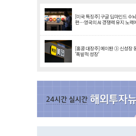
[미국 특징주] 구글 딥마인드 수
편…영국의 AI 경쟁력 유지 노력
[홍콩 대장주] 메이퇀 ③ 신성장
'폭발적 성장'