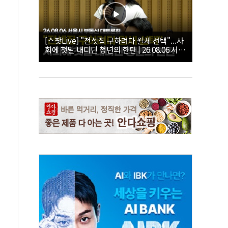
[스팟Live] "전셋집 구하려다 월세 선택"...사
회에 첫발 내디딘 청년의 한탄 | 26.08.06 서울
시 부동산 대토론회