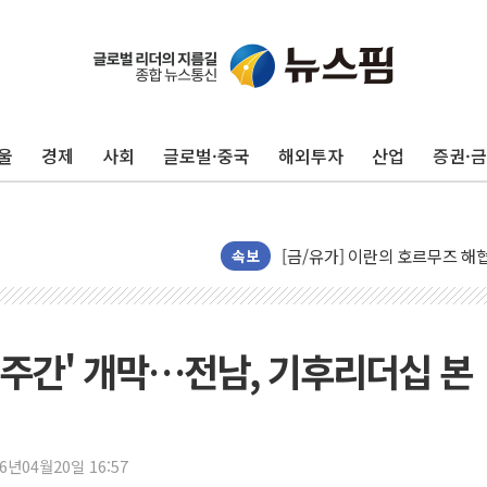
트럼프, 폴리실리콘·태양광에 1
[채권/외환] 국제유가 급등에 
트럼프, '원정출산 시민권 차
트럼프 "이란전 조만간 끝날 것
울
경제
사회
글로벌·중국
해외투자
산업
증권·
현대리바트, 원가 개선으로 실적
"세금 부담 덜자"…비거주 1주
세금 부담 커진 고가 1주택자
[금/유가] 이란의 호르무즈 해
속보
뉴욕증시, 유가·금리 부담에 하
이란, 오만과 호르무즈 해협 재
[민주 당권주자 일정] 송영길·정
주간' 개막…전남, 기후리더십 본
李대통령, 오늘 오후 2시 부동
[오늘의 정치일정] 8월 7일(금)
[오늘의 국회일정] 상임위·세미
26년04월20일 16:57
이란, 美·이스라엘 선박 호르무