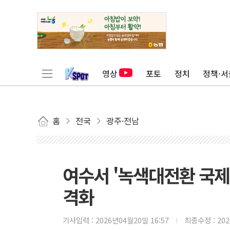
영상
포토
정치
정책·서
홈
전국
광주·전남
여수서 '녹색대전환 국제
격화
기사입력 :
2026년04월20일 16:57
최종수정 :
20