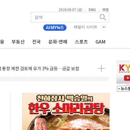
5% 관세…한국 등엔 '합산 상한' 적용
2026.08.07 (금)
ENG
中文
|
|
미 국채금리·달러 동반 상승…시장, 美 고용지표 촉각
단' 행정명령 서명…출생시민권 제한 재시동
패밀리 사이트
"…군수품 부족설 일축 "막대한 무기 보유"
금융
부동산
전국
문화·연예
스포츠
GAM
 방어…다음 과제는 '외형 확대'
택자 귀환 조짐에 전월세시장 '긴장'
…맞교환·재매수·다운사이징 '저울질'
협 통항 제한 검토에 유가 3% 급등…금값 보합
락…다우 5거래일 랠리 '마침표'
개방 합의 막바지.."美와 직접 협상 없어"
청래·김민석 후보 - 8월 7일
산정책 2차 점검회의…주택 공급 대책 막바지 조율
나·기자회견·주요 정당 - 8월 7일
즈 통항 제한 추진…美 "통행 막을 권한 없어"