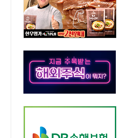
 대부분 상승… "2분기 기업 순이익 21% 증가" 전망
드론으로 나토 회원국 공격 검토… 거짓 깃발 작전"
슨 황 재회…로봇·AI 데이터센터·모빌리티 구체화