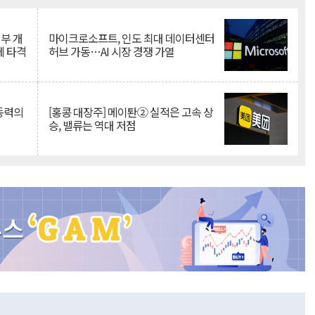
뇌부 개
마이크로소프트, 인도 최대 데이터센터
에 타격
허브 가동…AI 시장 경쟁 가열
 동력의
[홍콩 대장주] 메이퇀② 실적은 고속 상
승, 밸류는 역대 저점