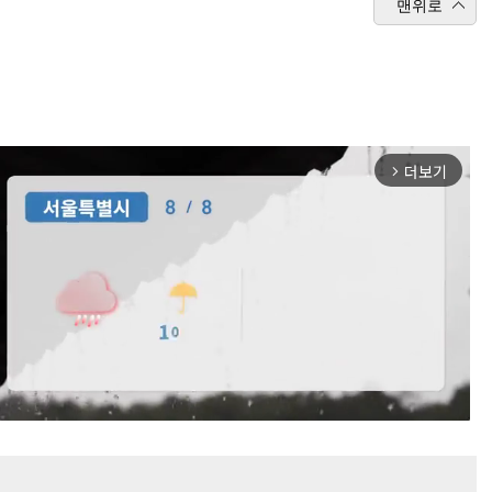
맨위로
더보기
arrow_forward_ios