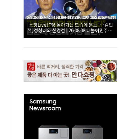
[스팟Live] “당 돌아가는 모습에 분노”…김민
석, 정청래와 신경전 | 26.08.08 더불어민주당
당대표·최고위원 후보 제주 합동연설회