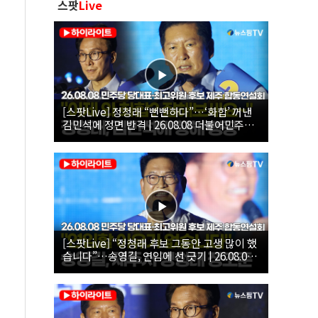
스팟
Live
[스팟Live] 정청래 “뻔뻔하다”…‘화합’ 꺼낸
김민석에 정면 반격 | 26.08.08 더불어민주당
당대표·최고위원 후보 제주 합동연설회
[스팟Live] “정청래 후보 그동안 고생 많이 했
습니다”…송영길, 연임에 선 긋기 | 26.08.08
더불어민주당 당대표·최고위원 후보 제주 합
동연설회