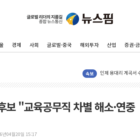
'화합' 꺼낸 김민석
李대통령, ISA 개편
동해중부 전 해상 풍
울
경제
사회
글로벌·중국
해외투자
산업
증권·
연일 폭염에 온열질환
中 전방위 아파트 부
인제 용대리 계곡서 
동해시, 11~14일 
속보
강원 중·남부 동해안
청양 밭에서 일하던 
폭염에 車 운전면허 
후보 "교육공무직 차별 해소·연중
李대통령, 'ISA·주
'호우 특보' 경북 울진
주말 무더위·열대야
26년04월20일 15:17
오세훈 "용산공원 주