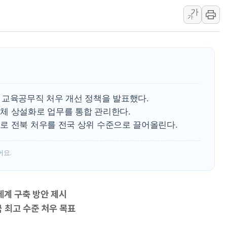
가
충북 주말 무더위 지
가
10월 보완수사권 폐
한상협, 업계 개인정
민주당, 오늘 제주·인천
뉴욕증시, 고용 쇼크
트럼프, 쿡 연준 이사
 교육공무직 처우 개선 정책을 발표했다.
체 상설화로 업무를 통합 관리한다.
로 전북 처우를 전국 상위 수준으로 끌어올린다.
어요.
체계 구축 방안 제시
 최고 수준 처우 목표