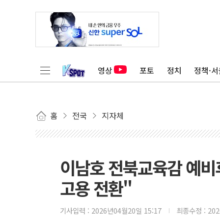
영상
포토
정치
정책·서
홈
전국
지자체
이남호 전북교육감 예비
고용 전환"
기사입력 :
2026년04월20일 15:17
최종수정 :
20