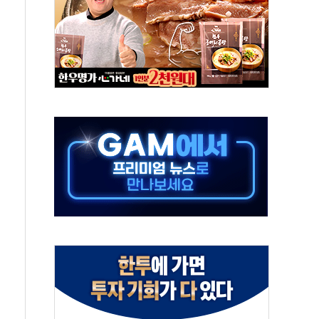
속…청주·진천 35도, 곳곳 소나기
지·공소청 출범…피해자들 '범죄 사각지대' 우려
보 보안 새판 짠다…'자율규제단체' 타진
 경선 발표...김민석 '재역전' vs 정청래 '격차 확대'
에 금리 인상 우려 후퇴…S&P500 최고치
 해임 재추진…"26일까지 의혹 소명" 요구