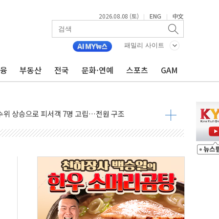
2026.08.08 (토)
ENG
中文
|
|
에 '뻔뻔' 받아친 정청래…제주 연설서 신경전 고조
 재검토 지시…與 "적극 환영"·野 "졸속 국정"
패밀리 사이트
랑주의보…10일까지 최대 3.5m 높은 물결
금융
부동산
전국
문화·연예
스포츠
GAM
 사망 23명…정부, 비상대응기구 가동
양, 수도 베이징도 부동산 규제 철폐
수위 상승으로 피서객 7명 고립…전원 구조
'별똥별 멍' 운영…페르세우스 유성우 관측
 시간당 50mm 이상 폭우…호우경보 발효
90대 숨져…온열질환 여부 조사
기능시험 오전 집중 편성…체감온도 38도 넘으면 중단
가누르기 방지법' 전면 재검토 지시
 시간당 20~30mm 강한 비...가뭄 해소될 듯
 지속…내륙 곳곳 소나기
택 검토, 민주당 스스로 원칙 뒤집는 것"