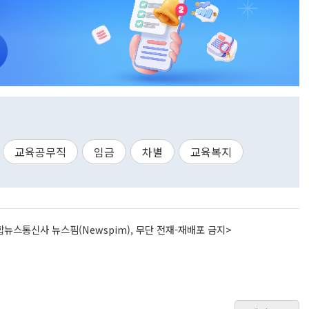
교육공무직
임금
차별
교육복지
뉴스통신사 뉴스핌(Newspim), 무단 전재-재배포 금지>