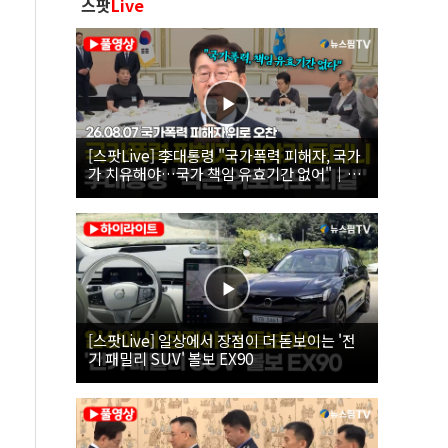
스팟
Live
[스팟Live] 李대통령 "국가폭력 피해자, 국가
가 치유해야…국가 책임 유효기간 없어"｜
26.08.07 국가폭력 피해자 위로 오찬
[스팟Live] 일상에서 장점이 더 돋보이는 '전
기 패밀리 SUV' 볼보 EX90