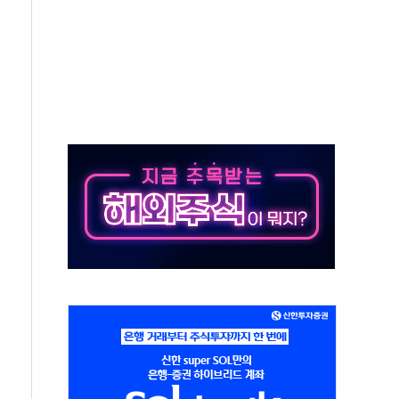
상 기대 후퇴
·태양광주↑ VS 트레이드데스크·웬디스↓
 끝까지 찾겠다"
중 완화 전환점"
적 공급 확대·속도전 총력"
 급등