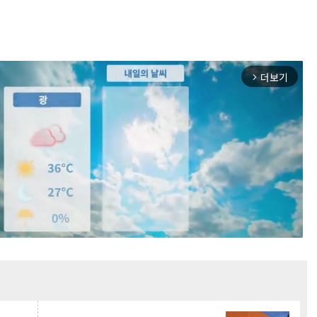
더보기
arrow_forward_ios
Mute