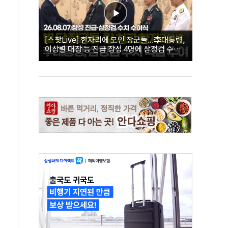
[스팟Live] 한자리에 모인 장군들...李대통령,
이상렬 대장 등 진급 장성 4명에 삼정검 수치
직접 수여｜26.08.07 장성 진급·삼정검 수치
수여식