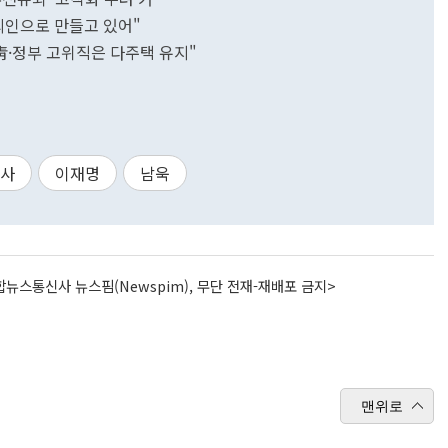
의인으로 만들고 있어"
靑·정부 고위직은 다주택 유지"
조사
이재명
남욱
뉴스통신사 뉴스핌(Newspim), 무단 전재-재배포 금지>
맨위로