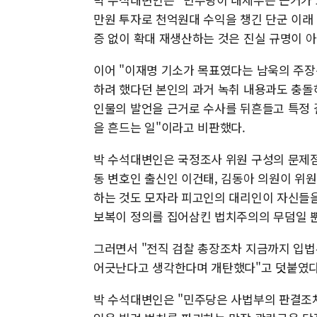
만원 투자로 천억원대 수익을 챙긴 단군 이래
증 없이 확대 재생산하는 것은 진실 규명이 
이어 "이재명 기소가 목표였다는 남욱의 주장
하려 했다던 본인의 과거 녹취 내용과도 충돌
인물의 발언을 근거로 수사를 뒤흔들고 특정
을 흔드는 일"이라고 비판했다.
박 수석대변인은 국정조사 위원 구성의 문제점
동 변호인 출신인 이건태, 김동아 의원이 위원
하는 것도 모자라 피고인의 대리인이 자신들을
보복이 정의를 집어삼킨 법치주의의 무덤일 
그러면서 "전직 검찰 총장조차 지금까지 입법
어긋난다고 생각한다며 개탄했다"고 덧붙였다
박 수석대변인은 "민주당은 사법부의 판결조차