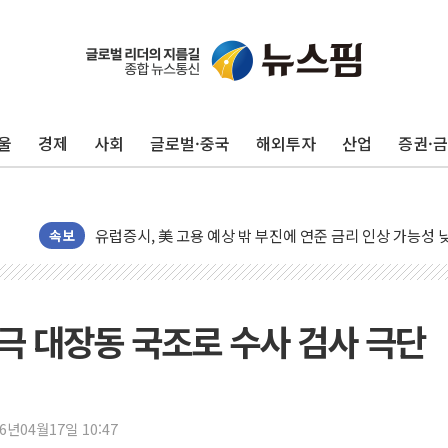
울
경제
사회
글로벌·중국
해외투자
산업
증권·
뉴욕증시, 고용 쇼크에 금리 인상 우려 후퇴…S&P500 
트럼프, 쿡 연준 이사 해임 재추진…"26일까지 의혹 소명"
유럽증시, 美 고용 예상 밖 부진에 연준 금리 인상 가능성 
미 연준 매파 기세 꺾이나…고용 감소에 9월 동결 전망 우
속보
[종합] 이슬람 수니파 3국, '공동방위협정' 체결… 이스라
트럼프, 백신·자폐증 행정명령 검토…"이르면 다음 주"
美 항소법원, 백악관 무도회장 공사 중단 명령…트럼프 제
란극 대장동 국조로 수사 검사 극단
이란 핵심 원유 수출항 '하르그섬', 최근 1주일 이상 '올스
美 고용 쇼크에 엔화 장중 급등…시장은 "또 개입했나" 촉
[AI MY 뉴스] 뉴욕 반도체주 프리뷰...美 고용 쇼크에 반도
26년04월17일 10:47
뉴욕증시 프리뷰, 美 고용 쇼크에 금리 인상 우려 후퇴…나