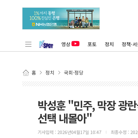
영상
포토
정치
정책·서
홈
정치
국회·정당
박성훈 "민주, 막장 광
선택 내몰아"
기사입력 :
2026년04월17일 10:47
최종수정 :
20