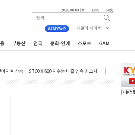
2026.08.08 (토)
ENG
中文
|
|
패밀리 사이트
금융
부동산
전국
문화·연예
스포츠
GAM
최고치
 요구
낮아지며 상승… STOXX 600 지수는 나흘 연속 최고치
세
엘·이란 위협에 맞설 자체 억지력 강화
동
톱'… 美 해상봉쇄 영향
각
체주 '활짝'
스닥 선물 1%대 상승