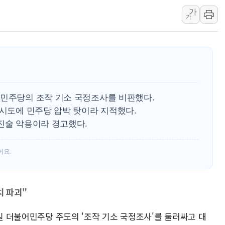
가
[종합] 美 7월 고용 2만3000명 감소 '쇼크'…9월 금리 인
가
[사진] 이슬람 수니파 3개국, 공동방위협정 체결
뉴욕증시 개장 전 특징주...아틀라시안·클라우드플레어
보훈부, 미 DPAA와 MOU… "6·25 미군 실종자 7359명
트럼프 "금리 내려야"…파월 때와 달리 워시엔 톤 낮춰
특정 정치인 측근 포항시 정책특보 내정설...포항시 '시끌'
 민주당의 조작 기소 국정조사를 비판했다.
李 "해남 태양광, 대한민국 다음 100년 밑거름…수도권 집
 시도에 민주당 압박 탓이라 지적했다.
李 대통령, '6시간 마라톤 부동산 2차 회의' 주재… "전폭
진술 악용이라 경고했다.
트럼프, 中 겨냥 폴리실리콘 관세 15% 부과…美 태양광주
어요.
치 파괴"
7일 더불어민주당 주도의 '조작 기소 국정조사'를 둘러싸고 대