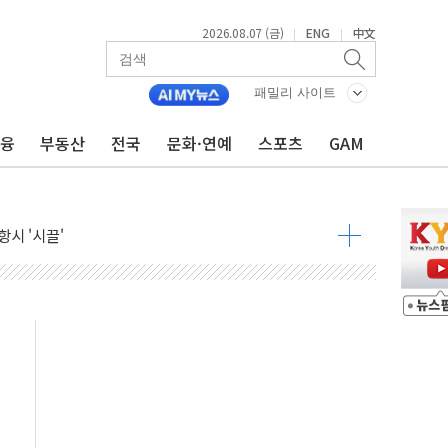
2026.08.07 (금)
ENG
中文
|
|
9월 금리 인상 기대 후퇴
결
패밀리 사이트
라우드플레어·태양광주↑ VS 트레이드데스크·웬디스↓
금융
부동산
전국
문화·연예
스포츠
GAM
자 7359명 끝까지 찾겠다"
 톤 낮춰
항시 '시끌'
름…수도권 집중 완화 전환점"
주재… "전폭적 공급 확대·속도전 총력"
…美 태양광주 급등
도 놀랍지 않아"
태양광 착공…여의도 1.6배 규모
...금융주 낙폭 커
정책 아냐" 해명