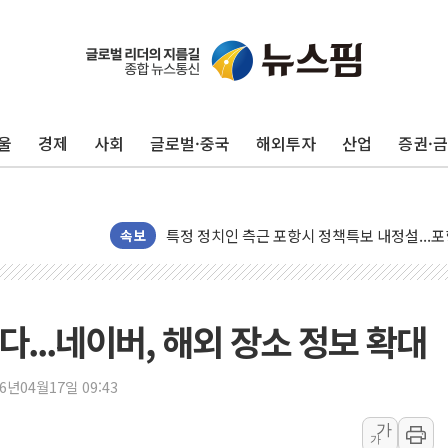
[종합] 美 7월 고용 2만3000명 감소 '쇼크'…
[사진] 이슬람 수니파 3개국, 공동방위협정 체
뉴욕증시 개장 전 특징주...아틀라시안·클
울
경제
사회
글로벌·중국
해외투자
산업
증권·
보훈부, 미 DPAA와 MOU… "6·25 미군 실종
트럼프 "금리 내려야"…파월 때와 달리 워시엔
특정 정치인 측근 포항시 정책특보 내정설...포
李 "해남 태양광, 대한민국 다음 100년 밑거
속보
李 대통령, '6시간 마라톤 부동산 2차 회의' 
트럼프, 中 겨냥 폴리실리콘 관세 15% 부과
[사진] 빈살만과 에르도안의 만남
...네이버, 해외 장소 정보 확대
이란와이어 "이란 최고지도자 위독…곧 사망해
남동발전, 해남군에 국내 최대 규모 400MW 
26년04월17일 09:43
[인도증시] 중동 불안 속 유가 상승에 소폭 하락
가
가
황희 '폐버스 청년주택' SNS 글 역풍에 "정부