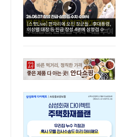
[스팟Live] 한자리에 모인 장군들...李대통령,
이상렬 대장 등 진급 장성 4명에 삼정검 수치
직접 수여｜26.08.07 장성 진급·삼정검 수치
수여식