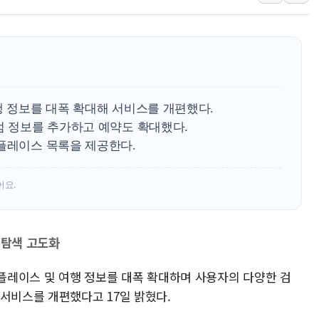
폭염 누그러지고 가뭄 숙지나...경북동해안권 8
사우디·튀르키예·파키스탄, '공동방위협정' 체
신길동 신축도 3.3㎡당 7250만원…써밋 클라
용산공원·그린벨트로 또 충돌…반복되는 국토부
[AI 부동산 투데이] 특공 전략도 '극과 극'…
행 정보를 대폭 확대해 서비스를 개편했다.
[코인시황] 비트코인 6만4000달러대 횡보…고
점 정보를 추가하고 예약도 확대했다.
 플레이스 목록을 제공한다.
어요.
 탐색 고도화
 플레이스 및 여행 정보를 대폭 확대하며 사용자의 다양한 검
서비스를 개편했다고 17일 밝혔다.