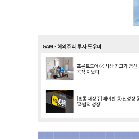
GAM
- 해외주식 투자 도우미
프론트도어 ② 사상 최고가 경신
곡점 지났다"
[홍콩 대장주] 메이퇀 ③ 신성장
'폭발적 성장'