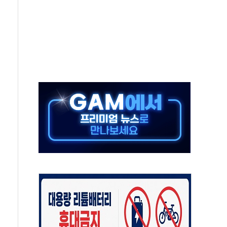
~9일 최대 100mm 호우
결… 수니파 국가들의 새 안보 협력 구도
비온 59㎡ 18억원대
-서울시 '정책 엇박자'
생애최초만 경쟁 치열
래·ETF 매수에도 고유가·금리·입법 지연 '삼중 부담'