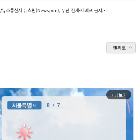
뉴스통신사 뉴스핌(Newspim), 무단 전재-재배포 금지>
맨위로
더보기
arrow_forward_ios