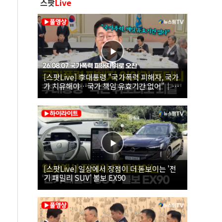
스팟
Live
[스팟Live] 李대통령 "국가폭력 피해자, 국가
가 치유해야…국가 책임 유효기간 없어"｜
26.08.07 국가폭력 피해자 위로 오찬
[스팟Live] 일상에서 장점이 더 돋보이는 '전
기 패밀리 SUV' 볼보 EX90