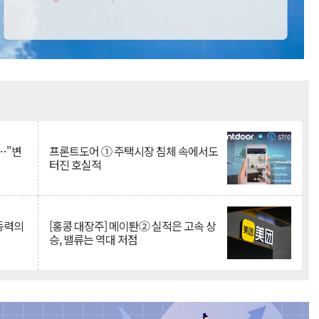
Mute
…"변
프론트도어 ① 주택시장 침체 속에서도
터진 호실적
 동력의
[홍콩 대장주] 메이퇀② 실적은 고속 상
승, 밸류는 역대 저점