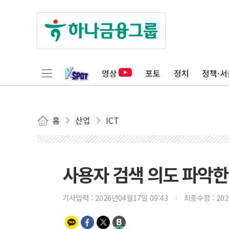
영상
포토
정치
정책·서
홈
산업
ICT
사용자 검색 의도 파악한다
기사입력 :
2026년04월17일 09:43
최종수정 :
20